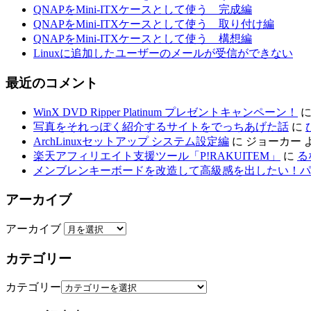
QNAPをMini-ITXケースとして使う 完成編
QNAPをMini-ITXケースとして使う 取り付け編
QNAPをMini-ITXケースとして使う 構想編
Linuxに追加したユーザーのメールが受信ができない
最近のコメント
WinX DVD Ripper Platinum プレゼントキャンペーン！
写真をそれっぽく紹介するサイトをでっちあげた話
に
ArchLinuxセットアップ システム設定編
に
ジョーカー
楽天アフィリエイト支援ツール「P!RAKUITEM」
に
る
メンブレンキーボードを改造して高級感を出したい！パ
アーカイブ
アーカイブ
カテゴリー
カテゴリー