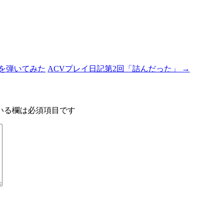
版を弾いてみた
ACVプレイ日記第2回「詰んだった」
→
いる欄は必須項目です