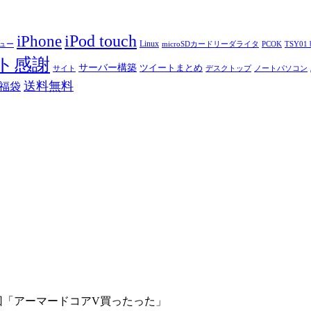
iPod touch
iPhone
Linux
ニュー
microSDカードリーダライタ
PCOK
TSY01 b
ト感謝
サーバー構築
ツイートまとめ
サイト
デスクトップ
ノートパソコン
送料無料
福袋
回「アーマードコアV買ったった」