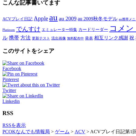
こんな記事書いてます
au
Apple
au 2009
au 2009秋冬モデル
ACVプレイ日記
au携帯メ
コメン
でんすけ
カードリーダー
エミュレーター特集
Platinum
ル
携帯
方法
相互リンク感謝
祝
発表
更新テスト
流出画像
無料配布中
このサイトをシェア
Facebook
Pinterest
Twitter
Linkedin
RSS
RSSを表示
PCOKなんでも情報局
>
ゲーム
>
ACV
>
ACVプレイ日記第1