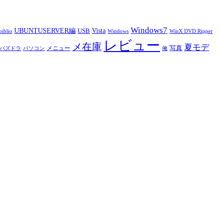
Windows7
UBUNTUSERVER編
Vista
USB
iblio
Windows
WinX DVD Ripper
レビュー
メ在庫
夏モデ
写真
メニュー
パズドラ
パソコン
俺