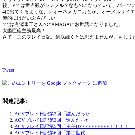
後、Vでは世界観がシンプル？なものになっていて、パーツ
4に出てくるような、レオーネメカニカとか、オーメルサイ
俺的にはだいぶさびしい。
4では有澤重工さんのYAMAGAにお世話になりました。
大艦巨砲主義最高！
さて、このプレイ日記、到底続くとは思えませんが、もしま
Tweet
関連記事:
ACVプレイ日記第2回「詰んだった」
ACVプレイ日記第3回「進んだった」
ACVプレイ日記第5回「主任UZEEEEEEEEE！！！！！
ACVプレイ日記第6回「第二世代」