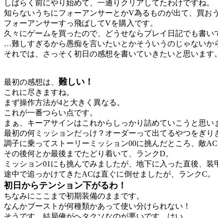
しばらく前にやり始めて、一通りクリアしてたわけですね。
知らないうちにフォーアンサーとかV為るものが出て、買お
フォーアンサーすっ飛ばしてVを購入です。
久々にゲームを買ったので、どうせならプレイ日記でも書い
…難しすぎるから愚痴を言いたいとかそういうのじゃないか
それでは、さっそく初日の感想を書いていきたいと思います
難しい！
最初の感想は、
これに尽きますね。
まず操作方法が4と大きく異なる。
これが一番つらい点です。
まぁ、キーアサインはこれからしっかり詰めていこうと思い
最初の何ミッションだっけ？オーダーって出てるやつをぎり
調子に乗ってストーリーミッション00に挑んだところ、敵ACを倒
その後何とか最後までたどり着いて、ランクD。
ミッション01にも挑んでみましたが、地下に入った直後、装甲列車
途中で追っかけてきたACは直ぐに倒せましたが、ランクC。
初日からテンション下がるわ！
ちなみにここまで初期装備のままです。
なんかブーストが何種類かあって使い分けられない！
そうです、結局俺がヘタクソなのが悪いです、はい。