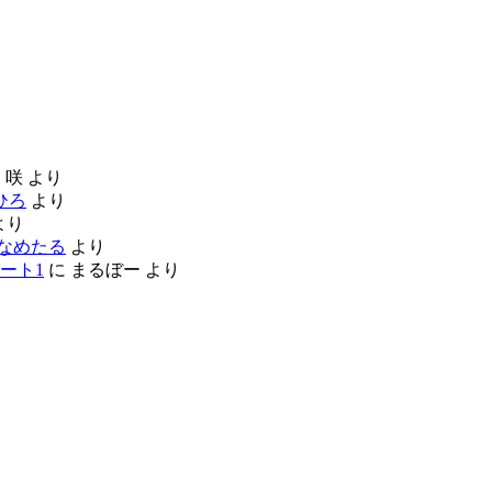
に
咲
より
ひろ
より
より
なめたる
より
ート1
に
まるぼー
より