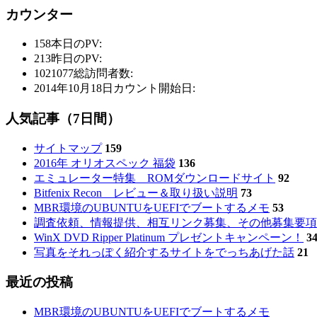
カウンター
158
本日のPV:
213
昨日のPV:
1021077
総訪問者数:
2014年10月18日
カウント開始日:
人気記事（7日間）
サイトマップ
159
2016年 オリオスペック 福袋
136
エミュレーター特集 ROMダウンロードサイト
92
Bitfenix Recon レビュー＆取り扱い説明
73
MBR環境のUBUNTUをUEFIでブートするメモ
53
調査依頼、情報提供、相互リンク募集、その他募集要項
WinX DVD Ripper Platinum プレゼントキャンペーン！
3
写真をそれっぽく紹介するサイトをでっちあげた話
21
最近の投稿
MBR環境のUBUNTUをUEFIでブートするメモ