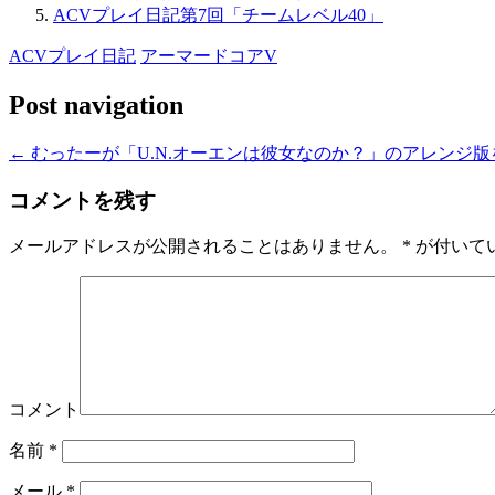
ACVプレイ日記第7回「チームレベル40」
ACVプレイ日記
アーマードコアV
Post navigation
←
むったーが「U.N.オーエンは彼女なのか？」のアレンジ
コメントを残す
メールアドレスが公開されることはありません。
*
が付いて
コメント
名前
*
メール
*