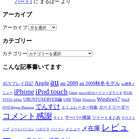
パート1
に
まるぼー
より
アーカイブ
アーカイブ
カテゴリー
カテゴリー
こんな記事書いてます
au
Apple
au 2009
au 2009秋冬モデル
ACVプレイ日記
au携帯メ
iPod touch
iPhone
Linux
ニュー
microSDカードリーダライタ
PCOK
Windows7
UBUNTUSERVER編
Vista
USB
TSY01 biblio
Windows
WinX
でんすけ
カードリーダー
エミュレーター特集
DVD Ripper Platinum
コメント感謝
サーバー構築
ツイートまとめ
サイト
デスクト
レビュ
メ在庫
メニュー
ップ
ノートパソコン
パズドラ
パソコン