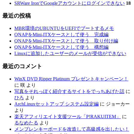
SRWare IronでGoogleアカウントにログインできない
18
最近の投稿
MBR環境のUBUNTUをUEFIでブートするメモ
QNAPをMini-ITXケースとして使う 完成編
QNAPをMini-ITXケースとして使う 取り付け編
QNAPをMini-ITXケースとして使う 構想編
Linuxに追加したユーザーのメールが受信ができない
最近のコメント
WinX DVD Ripper Platinum プレゼントキャンペーン！
に
咲
より
写真をそれっぽく紹介するサイトをでっちあげた話
に
ひろ
より
ArchLinuxセットアップ システム設定編
に
ジョーカー
より
楽天アフィリエイト支援ツール「P!RAKUITEM」
に
るなめたる
より
メンブレンキーボードを改造して高級感を出したい！