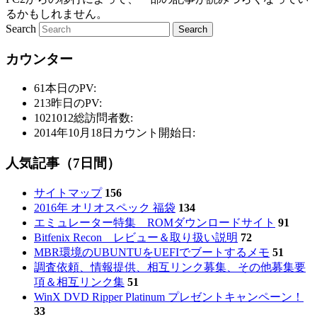
るかもしれません。
Search
カウンター
61
本日のPV:
213
昨日のPV:
1021012
総訪問者数:
2014年10月18日
カウント開始日:
人気記事（7日間）
サイトマップ
156
2016年 オリオスペック 福袋
134
エミュレーター特集 ROMダウンロードサイト
91
Bitfenix Recon レビュー＆取り扱い説明
72
MBR環境のUBUNTUをUEFIでブートするメモ
51
調査依頼、情報提供、相互リンク募集、その他募集要
項＆相互リンク集
51
WinX DVD Ripper Platinum プレゼントキャンペーン！
33