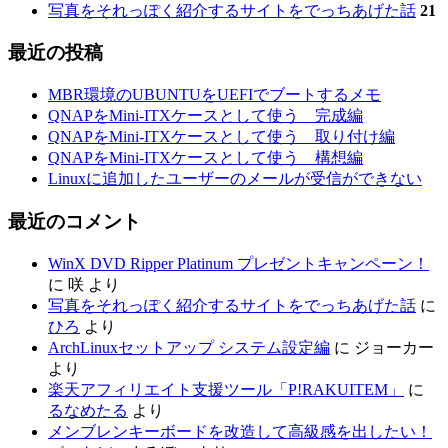
写真をそれっぽく紹介するサイトをでっちあげた話
21
最近の投稿
MBR環境のUBUNTUをUEFIでブートするメモ
QNAPをMini-ITXケースとして使う 完成編
QNAPをMini-ITXケースとして使う 取り付け編
QNAPをMini-ITXケースとして使う 構想編
Linuxに追加したユーザーのメールが受信ができない
最近のコメント
WinX DVD Ripper Platinum プレゼントキャンペーン！
に
咲
より
写真をそれっぽく紹介するサイトをでっちあげた話
に
ひろ
より
ArchLinuxセットアップ システム設定編
に
ジョーカー
より
楽天アフィリエイト支援ツール「P!RAKUITEM」
に
るなめたる
より
メンブレンキーボードを改造して高級感を出したい！