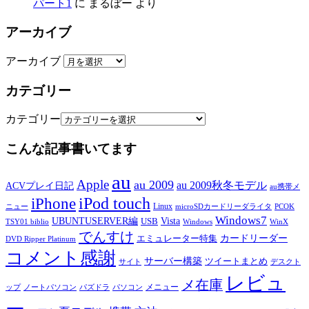
パート1
に
まるぼー
より
アーカイブ
アーカイブ
カテゴリー
カテゴリー
こんな記事書いてます
au
Apple
au 2009
au 2009秋冬モデル
ACVプレイ日記
au携帯メ
iPod touch
iPhone
Linux
ニュー
microSDカードリーダライタ
PCOK
Windows7
UBUNTUSERVER編
Vista
USB
TSY01 biblio
Windows
WinX
でんすけ
カードリーダー
エミュレーター特集
DVD Ripper Platinum
コメント感謝
サーバー構築
ツイートまとめ
サイト
デスクト
レビュ
メ在庫
メニュー
ップ
ノートパソコン
パズドラ
パソコン