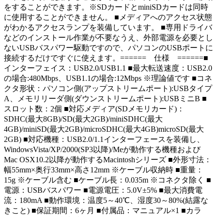
をすることができます。※SDカードとminiSDカードは同時
に使用することができません。 ■メディアへのアクセス状態
がわかるアクセスランプを装備しています。 ■専用ドライバ
などのインストール作業が不要なうえ、外部電源を必要とし
ないUSBバスパワー駆動ですので、パソコンのUSBポートに
接続するだけですぐに使えます。====== 仕様 ======■
インターフェイス：USB2.0/USB1.1 ■最大転送速度：USB2.0
の場合:480Mbps、USB1.1の場合:12Mbps ※理論値です ■コネ
クタ形状：パソコン側(アップストリームポート):USBタイプ
A、メモリリーダ側(ダウンストリームポート):USBミニB ■
スロット数：2個 ■対応メディア(SDメモリカード)：
SDHC(最大8GB)/SD(最大2GB)/miniSDHC(最大
4GB)/miniSD(最大2GB)/microSDHC(最大4GB)microSD(最大
2GB) ■対応機種：USB2.0/1.1インターフェースを装備し、
WindowsVista/XP/2000(SP3以降)/Meが動作する機種および
Mac OSX10.2以降が動作するMacintoshシリーズ ■外形寸法：
幅55mm×奥行33mm×高さ12mm ※ケーブル収納時 ■重量：
15g ※ケーブル含む ■ケーブル長：0.035m ※コネクタ除く ■
電源：USBバスパワー ■電源電圧：5.0V±5% ■最大消費電
流：180mA ■動作環境：温度5～40℃、湿度30～80%(結露な
きこと) ■保証期間：6ヶ月 ■付属品：マニュアル×1 ■カラ