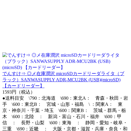
でんすけ⇒ ◎メ在庫潤沢 microSDカードリーダライタ（ブ
ラック）SANWASUPPLY ADR-MCU2BK (USB)(microSD)
【カードリーダー】
1593円（税込）
●送料目安 \790：北海道 \690：東北A： 青森・秋田・岩
手 \600：東北B： 宮城・山形・福島 \ ：関東A： 東
京・神奈川・千葉・埼玉 \600：関東B： 茨城・群馬・栃
木 \600：北陸 ： 新潟・富山・石川・福井 \600：甲
信 ： 長野・山梨 \600：東海 ： 静岡・愛知・岐阜・
三重 \690：近畿 ： 大阪・京都・滋賀・兵庫・奈良・和