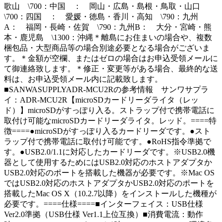
歌山 \700：中国 ： 岡山・広島・島根・鳥取・山口
\700：四国 ： 愛媛・徳島・香川・高知 \790：九州
A： 福岡・長崎・佐賀 \790：九州B： 大分・宮崎・熊
本・鹿児島 \1300：沖縄＊離島にお住まいの場合や、複数
梱包品・大型商品等の場合別途必要となる場合がございま
す。＊金額が空欄、またはゼロの場合はお申込受領メールに
て御連絡致します。＊修正・変更等がある場合、最終的な送
料は、お申込受領メール内に記載致します。
■SANWASUPPLYADR-MCU2Rの参考情報 サンワサプラ
イ：ADR-MCU2R【microSDカードリーダライタ（レッ
ド）】microSDがすっぽり入る。ストラップ付で携帯電話に
取付け可能なmicroSDカードリーダライタ。レッド。====特
徴====●microSDがすっぽり入るカードリーダです。●スト
ラップ付で携帯電話に取付け可能です。●RoHS指令準拠で
す。●USB2.0/1.1に対応したカードリーダです。※USB2.0機
器として使用するためにはUSB2.0対応のホストアダプタか
USB2.0対応のポートを搭載した機器が必要です。※Mac OS
ではUSB2.0対応のホストアダプタかUSB2.0対応のポートを
搭載したMac OS X（10.2.7以降）をインストールした機種が
必要です。====仕様====■インターフェイス：USB仕様
Ver2.0準拠（USB仕様 Ver1.1上位互換）■消費電流：動作