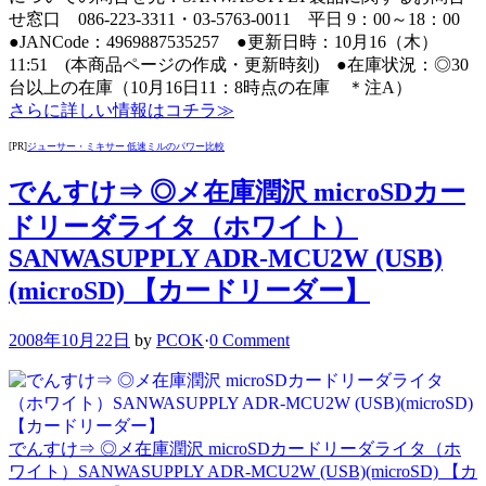
せ窓口 086-223-3311・03-5763-0011 平日 9：00～18：00
●JANCode：4969887535257 ●更新日時：10月16（木）
11:51 (本商品ページの作成・更新時刻) ●在庫状況：◎30
台以上の在庫（10月16日11：8時点の在庫 ＊注A）
さらに詳しい情報はコチラ≫
[PR]
ジューサー・ミキサー 低速ミルのパワー比較
でんすけ⇒ ◎メ在庫潤沢 microSDカー
ドリーダライタ（ホワイト）
SANWASUPPLY ADR-MCU2W (USB)
(microSD) 【カードリーダー】
2008年10月22日
by
PCOK
·
0 Comment
でんすけ⇒ ◎メ在庫潤沢 microSDカードリーダライタ（ホ
ワイト）SANWASUPPLY ADR-MCU2W (USB)(microSD) 【カ