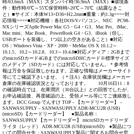
時/63.6mA（MAX）スタンバイ時/36.9mA（MAX）■環境条
件：動作時/0℃～55℃保管時時/-20℃～70℃（結露なきこ
と）■サイズ：本体W13×D36×H2.2mm■重量：約1.3g====対
応情報====■対応機種：各社DOS/Vパソコン、NEC PC98-
NXシリーズAplle Power Mac G5・G4・G3、Mac Pro、iMac、
Mac mini、Mac Book、PowerBook G4・G3、iBook（但し、
USBポートを装備し、1つ以上の空きがあること）■対応
OS：Windows Vista・XP・2000・MeMac OS X 10.1.2～
10.1.5、10.2～10.2.8、10.3～10.4.8■対応メディア：2GBまで
のmicroSDカード4GBまでのmicroSDHCカード※標準サイズ
のメディア（SDカード）には対応していません。＊参考情
報は万全を保証致しかねます。正確な情報はメーカーサイト
等にてご確認下さいませ。（＊注A）在庫状況欄はメーカー
倉庫の在庫確認状況となっております。 10月16日11：8
の確認時点では、在庫潤沢（30台以上）との回答でしたが、
お申込確認後、再度確認の上、受領メール等にてご連絡致し
ます。DCC Group でんすけ TOP – 【カードリーダー】 –
SANWASUPPLY – SANWASUPPLY ADR-MCU2R (USB)
(microSD) 【カードリーダー】 ●製品名称：
SANWASUPPLY 【カードリーダー】 microSDカードリーダ
ライタ（レッド） ADR-MCU2R (USB)(microSD) ●製品につ
いての問合せ先：SANWASUPPLY製品に関するお問合せ窓