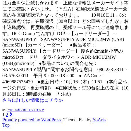
は万全を保証致しかねます。正確な情報はメーカーサイト等
にてご確認下さいませ。（＊注A）在庫状況欄はメーカー倉
庫の在庫確認状況となっております。 10月16日11：8の
確認時点では、在庫潤沢（30台以上）との回答でしたが、お
申込確認後、再度確認の上、受領メール等にてご連絡致しま
す。DCC Group でんすけ TOP – 【カードリーダー】 –
SANWASUPPLY – SANWASUPPLY ADR-MICU2MW (USB)
(microSD) 【カードリーダー】 ●製品名称：
SANWASUPPLY 【カードリーダー】 厚さ約2mm超小型の
microSDカードリーダライタホワイト ADR-MICU2MW
(USB)(microSD) ●製品についての問合せ先：
SANWASUPPLY製品に関するお問合せ窓口 086-223-3311・
03-5763-0011 平日 9：00～18：00 ●JANCode：
4969887535479 ●更新日時：10月16（木）11:51 (本商品ペ
ージの作成・更新時刻) ●在庫状況：◎30台以上の在庫（10
月16日11：8時点の在庫 ＊注A）
さらに詳しい情報はコチラ≫
[PR]
投資 無料レポートランキング
1
2
Proudly powered by WordPress
. Theme: Flat by
YoArts
.
Top