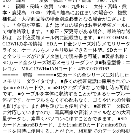
\700：四国 ： 愛媛・徳島・香川・高知 \790：九州
A： 福岡・長崎・佐賀 \790：九州B： 大分・宮崎・熊
本・鹿児島 \1300：沖縄＊離島にお住まいの場合や、複数
梱包品・大型商品等の場合別途必要となる場合がございま
す。＊金額が空欄、またはゼロの場合はお申込受領メールに
て御連絡致します。＊修正・変更等がある場合、最終的な送
料は、お申込受領メール内に記載致します。■ELECOMMR-
C13WHの参考情報 SDカード全シリーズ対応 メモリリーダ
ライタ。ケーブルをスッキリ収納できる一体型。SDカード
と全シリーズがアダプタ無しで読み書き可能。■製品名称：
SDカード全シリーズ対応メモリリーダライタ■製品型番：エ
レコム MR-C13WH■JANコード： 4953103199163
====== 特徴 ======■SDカードの全シリーズに対応した
メモリリーダライタです。 ■多くの携帯電話に採用されてい
るmicroSDカードや、miniSDやアダプタなしで挿し込み可能
です。 ■ケーブルを本体に収納することができるケーブル一
体型です。ケーブルをなくす心配もなく、ゴミや汚れの付着
も防げます。また持ち運びにも便利です。 ■高速データ転送
に対応していますので、写真画像や音楽ファイルなどの大容
量データも、素早くパソコンに移すことができます。 ■SD
カードとmicroSDカード、またはminiSDカードとmicroSDカ
ードを同時に使用することができ、相互間でのデータの移動