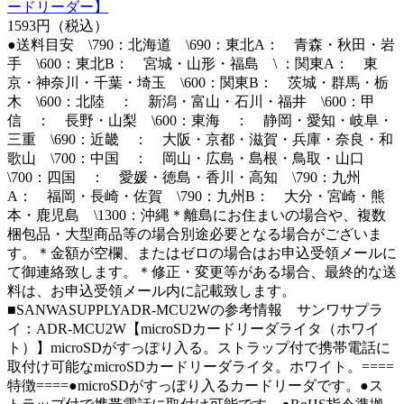
ードリーダー】
1593円（税込）
●送料目安 \790：北海道 \690：東北A： 青森・秋田・岩
手 \600：東北B： 宮城・山形・福島 \ ：関東A： 東
京・神奈川・千葉・埼玉 \600：関東B： 茨城・群馬・栃
木 \600：北陸 ： 新潟・富山・石川・福井 \600：甲
信 ： 長野・山梨 \600：東海 ： 静岡・愛知・岐阜・
三重 \690：近畿 ： 大阪・京都・滋賀・兵庫・奈良・和
歌山 \700：中国 ： 岡山・広島・島根・鳥取・山口
\700：四国 ： 愛媛・徳島・香川・高知 \790：九州
A： 福岡・長崎・佐賀 \790：九州B： 大分・宮崎・熊
本・鹿児島 \1300：沖縄＊離島にお住まいの場合や、複数
梱包品・大型商品等の場合別途必要となる場合がございま
す。＊金額が空欄、またはゼロの場合はお申込受領メールに
て御連絡致します。＊修正・変更等がある場合、最終的な送
料は、お申込受領メール内に記載致します。
■SANWASUPPLYADR-MCU2Wの参考情報 サンワサプラ
イ：ADR-MCU2W【microSDカードリーダライタ（ホワイ
ト）】microSDがすっぽり入る。ストラップ付で携帯電話に
取付け可能なmicroSDカードリーダライタ。ホワイト。====
特徴====●microSDがすっぽり入るカードリーダです。●ス