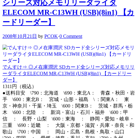
シリーズ対応メモリリーダライタ
ELECOM MR-C13WH (USB)(8in1) 【カ
ードリーダー】
2008年10月21日
by
PCOK
·
0 Comment
でんすけ⇒ ◎メ在庫潤沢 SDカード全シリーズ対応メモリリ
ーダライタELECOM MR-C13WH (USB)(8in1) 【カードリー
ダー】
1311円（税込）
●送料目安 \790：北海道 \690：東北A： 青森・秋田・岩
手 \600：東北B： 宮城・山形・福島 \ ：関東A： 東
京・神奈川・千葉・埼玉 \600：関東B： 茨城・群馬・栃
木 \600：北陸 ： 新潟・富山・石川・福井 \600：甲
信 ： 長野・山梨 \600：東海 ： 静岡・愛知・岐阜・
三重 \690：近畿 ： 大阪・京都・滋賀・兵庫・奈良・和
歌山 \700：中国 ： 岡山・広島・島根・鳥取・山口