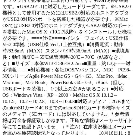
トラップ付で携帯電話に取付け可能です。●RoHS指令準拠
です。●USB2.0/1.1に対応したカードリーダです。※USB2.0
機器として使用するためにはUSB2.0対応のホストアダプタ
かUSB2.0対応のポートを搭載した機器が必要です。※Mac
OSではUSB2.0対応のホストアダプタかUSB2.0対応のポート
を搭載したMac OS X（10.2.7以降）をインストールした機種
が必要です。====仕様====■インターフェイス：USB仕様
Ver2.0準拠（USB仕様 Ver1.1上位互換）■消費電流：動作
時/63.6mA（MAX）スタンバイ時/36.9mA（MAX）■環境条
件：動作時/0℃～55℃保管時時/-20℃～70℃（結露なきこ
と）■サイズ：本体W13×D36×H2.2mm■重量：約1.3g====対
応情報====■対応機種：各社DOS/Vパソコン、NEC PC98-
NXシリーズAplle Power Mac G5・G4・G3、Mac Pro、iMac、
Mac mini、Mac Book、PowerBook G4・G3、iBook（但し、
USBポートを装備し、1つ以上の空きがあること）■対応
OS：Windows Vista・XP・2000・MeMac OS X 10.1.2～
10.1.5、10.2～10.2.8、10.3～10.4.8■対応メディア：2GBまで
のmicroSDカード4GBまでのmicroSDHCカード※標準サイズ
のメディア（SDカード）には対応していません。＊参考情
報は万全を保証致しかねます。正確な情報はメーカーサイト
等にてご確認下さいませ。（＊注A）在庫状況欄はメーカー
倉庫の在庫確認状況となっております。 10月16日11：8