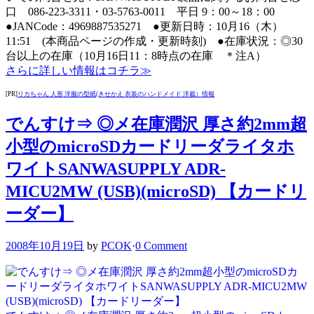
口 086-223-3311・03-5763-0011 平日 9：00～18：00
●JANCode：4969887535271 ●更新日時：10月16（木）
11:51 (本商品ページの作成・更新時刻) ●在庫状況：◎30
台以上の在庫（10月16日11：8時点の在庫 ＊注A）
さらに詳しい情報はコチラ≫
[PR]
リカちゃん 人形 洋服の型紙(きせかえ 衣装のハンドメイド 洋裁）情報
でんすけ⇒ ◎メ在庫潤沢 厚さ約2mm超
小型のmicroSDカードリーダライタホ
ワイトSANWASUPPLY ADR-
MICU2MW (USB)(microSD) 【カードリ
ーダー】
2008年10月19日
by
PCOK
·
0 Comment