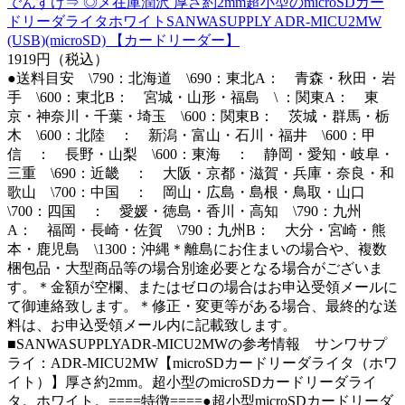
でんすけ⇒ ◎メ在庫潤沢 厚さ約2mm超小型のmicroSDカー
ドリーダライタホワイトSANWASUPPLY ADR-MICU2MW
(USB)(microSD) 【カードリーダー】
1919円（税込）
●送料目安 \790：北海道 \690：東北A： 青森・秋田・岩
手 \600：東北B： 宮城・山形・福島 \ ：関東A： 東
京・神奈川・千葉・埼玉 \600：関東B： 茨城・群馬・栃
木 \600：北陸 ： 新潟・富山・石川・福井 \600：甲
信 ： 長野・山梨 \600：東海 ： 静岡・愛知・岐阜・
三重 \690：近畿 ： 大阪・京都・滋賀・兵庫・奈良・和
歌山 \700：中国 ： 岡山・広島・島根・鳥取・山口
\700：四国 ： 愛媛・徳島・香川・高知 \790：九州
A： 福岡・長崎・佐賀 \790：九州B： 大分・宮崎・熊
本・鹿児島 \1300：沖縄＊離島にお住まいの場合や、複数
梱包品・大型商品等の場合別途必要となる場合がございま
す。＊金額が空欄、またはゼロの場合はお申込受領メールに
て御連絡致します。＊修正・変更等がある場合、最終的な送
料は、お申込受領メール内に記載致します。
■SANWASUPPLYADR-MICU2MWの参考情報 サンワサプ
ライ：ADR-MICU2MW【microSDカードリーダライタ（ホワ
イト）】厚さ約2mm。超小型のmicroSDカードリーダライ
タ。ホワイト。====特徴====●超小型microSDカードリーダ