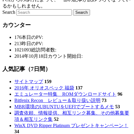
るかもしれません。
Search
カウンター
176
本日のPV:
213
昨日のPV:
1021093
総訪問者数:
2014年10月18日
カウント開始日:
人気記事（7日間）
サイトマップ
159
2016年 オリオスペック 福袋
137
エミュレーター特集 ROMダウンロードサイト
96
Bitfenix Recon レビュー＆取り扱い説明
73
MBR環境のUBUNTUをUEFIでブートするメモ
53
調査依頼、情報提供、相互リンク募集、その他募集要
項＆相互リンク集
52
WinX DVD Ripper Platinum プレゼントキャンペーン！
34