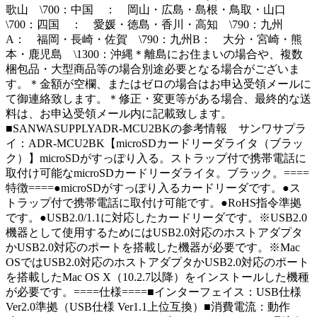
歌山 \700：中国 ： 岡山・広島・島根・鳥取・山口
\700：四国 ： 愛媛・徳島・香川・高知 \790：九州
A： 福岡・長崎・佐賀 \790：九州B： 大分・宮崎・熊
本・鹿児島 \1300：沖縄＊離島にお住まいの場合や、複数
梱包品・大型商品等の場合別途必要となる場合がございま
す。＊金額が空欄、またはゼロの場合はお申込受領メールに
て御連絡致します。＊修正・変更等がある場合、最終的な送
料は、お申込受領メール内に記載致します。
■SANWASUPPLYADR-MCU2BKの参考情報 サンワサプラ
イ：ADR-MCU2BK【microSDカードリーダライタ（ブラッ
ク）】microSDがすっぽり入る。ストラップ付で携帯電話に
取付け可能なmicroSDカードリーダライタ。ブラック。====
特徴====●microSDがすっぽり入るカードリーダです。●ス
トラップ付で携帯電話に取付け可能です。●RoHS指令準拠
です。●USB2.0/1.1に対応したカードリーダです。※USB2.0
機器として使用するためにはUSB2.0対応のホストアダプタ
かUSB2.0対応のポートを搭載した機器が必要です。※Mac
OSではUSB2.0対応のホストアダプタかUSB2.0対応のポート
を搭載したMac OS X（10.2.7以降）をインストールした機種
が必要です。====仕様====■インターフェイス：USB仕様
Ver2.0準拠（USB仕様 Ver1.1上位互換）■消費電流：動作