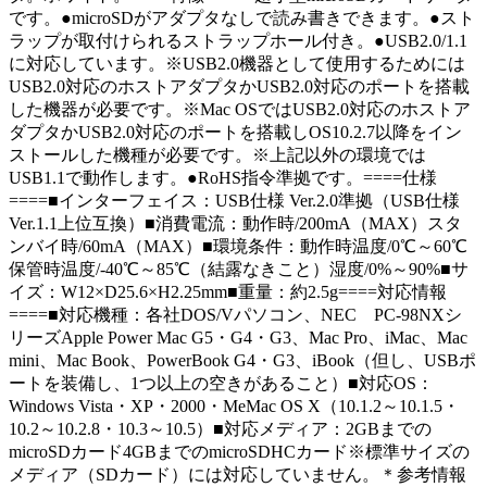
です。●microSDがアダプタなしで読み書きできます。●スト
ラップが取付けられるストラップホール付き。●USB2.0/1.1
に対応しています。※USB2.0機器として使用するためには
USB2.0対応のホストアダプタかUSB2.0対応のポートを搭載
した機器が必要です。※Mac OSではUSB2.0対応のホストア
ダプタかUSB2.0対応のポートを搭載しOS10.2.7以降をイン
ストールした機種が必要です。※上記以外の環境では
USB1.1で動作します。●RoHS指令準拠です。====仕様
====■インターフェイス：USB仕様 Ver.2.0準拠（USB仕様
Ver.1.1上位互換）■消費電流：動作時/200mA（MAX）スタ
ンバイ時/60mA（MAX）■環境条件：動作時温度/0℃～60℃
保管時温度/-40℃～85℃（結露なきこと）湿度/0%～90%■サ
イズ：W12×D25.6×H2.25mm■重量：約2.5g====対応情報
====■対応機種：各社DOS/Vパソコン、NEC PC-98NXシ
リーズApple Power Mac G5・G4・G3、Mac Pro、iMac、Mac
mini、Mac Book、PowerBook G4・G3、iBook（但し、USBポ
ートを装備し、1つ以上の空きがあること）■対応OS：
Windows Vista・XP・2000・MeMac OS X（10.1.2～10.1.5・
10.2～10.2.8・10.3～10.5）■対応メディア：2GBまでの
microSDカード4GBまでのmicroSDHCカード※標準サイズの
メディア（SDカード）には対応していません。＊参考情報