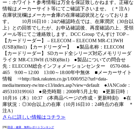
ー：ホワイト＊参考情報は万全を保証致しかねます。正確な
情報はメーカーサイト等にてご確認下さいませ。（＊注A）
在庫状況欄はメーカー倉庫の在庫確認状況となっておりま
す。 10月16日10：24の確認時点では、在庫潤沢（30台以
上）との回答でしたが、お申込確認後、再度確認の上、受領
メール等にてご連絡致します。DCC Group でんすけ TOP –
【カードリーダー】 – ELECOM – ELECOM MR-C13WH
(USB)(8in1) 【カードリーダー】 ●製品名称：ELECOM
【カードリーダー】 SDカード全シリーズ対応メモリリーダ
ライタ MR-C13WH (USB)(8in1) ●製品についての問合せ
先：ELECOM総合インフォメーションセンター 0570-084-
465 9:00～12:00 13:00～18:00年中無休 ■メーカーサイト
情報 ⇒http://link.rakuten.co.jp/1/000/952/?url=data-
media/memory-rw/mr-c13/index.asp?view=default ●JANCode：
4953103199163 ●発売時期：2008年5月上旬 ●更新日時：
10月16（木）10:37 (本商品ページの作成・更新時刻) ●在
庫状況：◎30台以上の在庫（10月16日10：24時点の在庫 ＊
注A）
さらに詳しい情報はコチラ≫
[PR]
美容・健康 無料レポートランキング