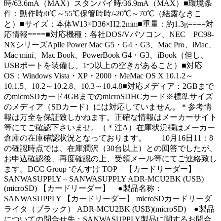
時/63.6mA（MAX）スタンバイ時/36.9mA（MAX）■環境条
件：動作時/0℃～55℃保管時時/-20℃～70℃（結露なきこ
と）■サイズ：本体W13×D36×H2.2mm■重量：約1.3g====対
応情報====■対応機種：各社DOS/Vパソコン、NEC PC98-
NXシリーズAplle Power Mac G5・G4・G3、Mac Pro、iMac、
Mac mini、Mac Book、PowerBook G4・G3、iBook（但し、
USBポートを装備し、1つ以上の空きがあること）■対応
OS：Windows Vista・XP・2000・MeMac OS X 10.1.2～
10.1.5、10.2～10.2.8、10.3～10.4.8■対応メディア：2GBまで
のmicroSDカード4GBまでのmicroSDHCカード※標準サイズ
のメディア（SDカード）には対応していません。＊参考情
報は万全を保証致しかねます。正確な情報はメーカーサイト
等にてご確認下さいませ。（＊注A）在庫状況欄はメーカー
倉庫の在庫確認状況となっております。 10月16日11：8
の確認時点では、在庫潤沢（30台以上）との回答でしたが、
お申込確認後、再度確認の上、受領メール等にてご連絡致し
ます。DCC Group でんすけ TOP – 【カードリーダー】 –
SANWASUPPLY – SANWASUPPLY ADR-MCU2BK (USB)
(microSD) 【カードリーダー】 ●製品名称：
SANWASUPPLY 【カードリーダー】 microSDカードリーダ
ライタ（ブラック） ADR-MCU2BK (USB)(microSD) ●製品
についての問合せ先：SANWASUPPLY製品に関するお問合