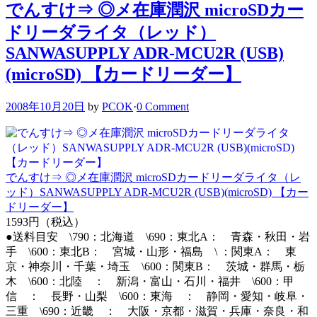
でんすけ⇒ ◎メ在庫潤沢 microSDカー
ドリーダライタ（レッド）
SANWASUPPLY ADR-MCU2R (USB)
(microSD) 【カードリーダー】
2008年10月20日
by
PCOK
·
0 Comment
でんすけ⇒ ◎メ在庫潤沢 microSDカードリーダライタ（レ
ッド）SANWASUPPLY ADR-MCU2R (USB)(microSD) 【カー
ドリーダー】
1593円（税込）
●送料目安 \790：北海道 \690：東北A： 青森・秋田・岩
手 \600：東北B： 宮城・山形・福島 \ ：関東A： 東
京・神奈川・千葉・埼玉 \600：関東B： 茨城・群馬・栃
木 \600：北陸 ： 新潟・富山・石川・福井 \600：甲
信 ： 長野・山梨 \600：東海 ： 静岡・愛知・岐阜・
三重 \690：近畿 ： 大阪・京都・滋賀・兵庫・奈良・和