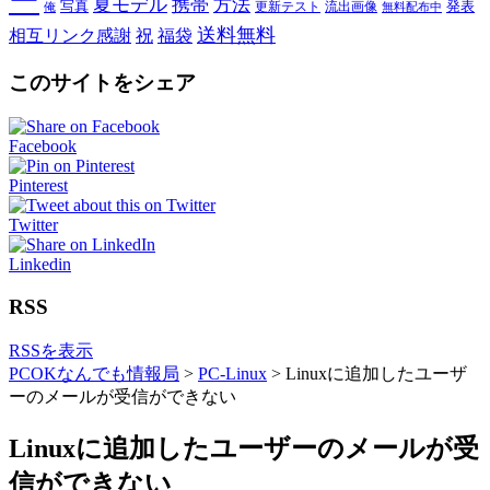
ー
夏モデル
携帯
方法
写真
発表
更新テスト
流出画像
俺
無料配布中
送料無料
相互リンク感謝
祝
福袋
このサイトをシェア
Facebook
Pinterest
Twitter
Linkedin
RSS
RSSを表示
PCOKなんでも情報局
>
PC-Linux
>
Linuxに追加したユーザ
ーのメールが受信ができない
Linuxに追加したユーザーのメールが受
信ができない