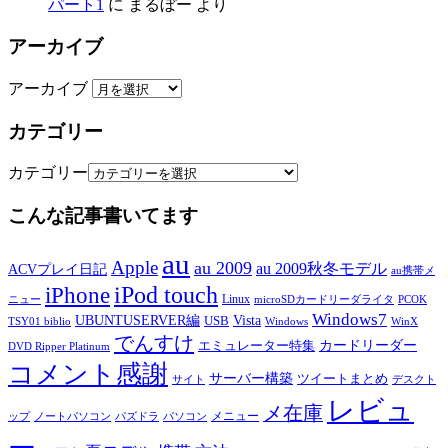
パート1
に
まるぼー
より
アーカイブ
アーカイブ
カテゴリー
カテゴリー
こんな記事書いてます
au
Apple
au 2009
au 2009秋冬モデル
ACVプレイ日記
au携帯メ
iPod touch
iPhone
Linux
ニュー
microSDカードリーダライタ
PCOK
Windows7
UBUNTUSERVER編
Vista
USB
TSY01 biblio
Windows
WinX
でんすけ
カードリーダー
エミュレーター特集
DVD Ripper Platinum
コメント感謝
サーバー構築
ツイートまとめ
サイト
デスクト
レビュ
メ在庫
メニュー
ップ
ノートパソコン
パズドラ
パソコン