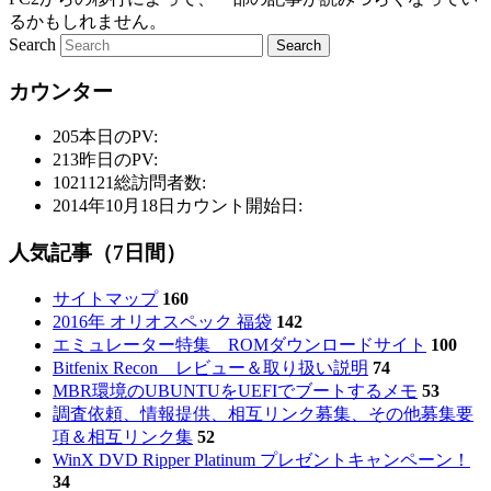
るかもしれません。
Search
カウンター
205
本日のPV:
213
昨日のPV:
1021121
総訪問者数:
2014年10月18日
カウント開始日:
人気記事（7日間）
サイトマップ
160
2016年 オリオスペック 福袋
142
エミュレーター特集 ROMダウンロードサイト
100
Bitfenix Recon レビュー＆取り扱い説明
74
MBR環境のUBUNTUをUEFIでブートするメモ
53
調査依頼、情報提供、相互リンク募集、その他募集要
項＆相互リンク集
52
WinX DVD Ripper Platinum プレゼントキャンペーン！
34