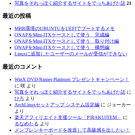
写真をそれっぽく紹介するサイトをでっちあげた話
21
最近の投稿
MBR環境のUBUNTUをUEFIでブートするメモ
QNAPをMini-ITXケースとして使う 完成編
QNAPをMini-ITXケースとして使う 取り付け編
QNAPをMini-ITXケースとして使う 構想編
Linuxに追加したユーザーのメールが受信ができない
最近のコメント
WinX DVD Ripper Platinum プレゼントキャンペーン！
に
咲
より
写真をそれっぽく紹介するサイトをでっちあげた話
に
ひろ
より
ArchLinuxセットアップ システム設定編
に
ジョーカー
より
楽天アフィリエイト支援ツール「P!RAKUITEM」
に
るなめたる
より
メンブレンキーボードを改造して高級感を出したい！