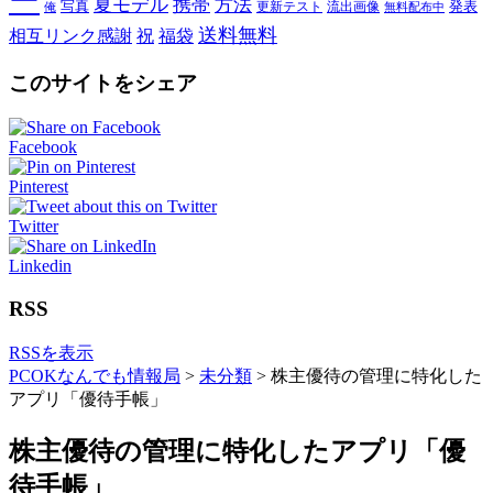
ー
夏モデル
携帯
方法
写真
発表
更新テスト
流出画像
俺
無料配布中
送料無料
相互リンク感謝
祝
福袋
このサイトをシェア
Facebook
Pinterest
Twitter
Linkedin
RSS
RSSを表示
PCOKなんでも情報局
>
未分類
>
株主優待の管理に特化した
アプリ「優待手帳」
株主優待の管理に特化したアプリ「優
待手帳」