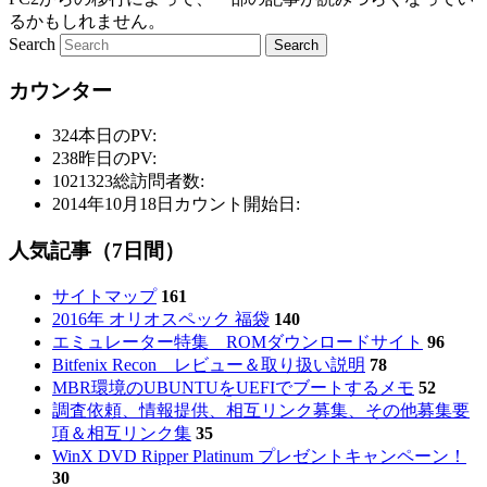
るかもしれません。
Search
カウンター
324
本日のPV:
238
昨日のPV:
1021323
総訪問者数:
2014年10月18日
カウント開始日:
人気記事（7日間）
サイトマップ
161
2016年 オリオスペック 福袋
140
エミュレーター特集 ROMダウンロードサイト
96
Bitfenix Recon レビュー＆取り扱い説明
78
MBR環境のUBUNTUをUEFIでブートするメモ
52
調査依頼、情報提供、相互リンク募集、その他募集要
項＆相互リンク集
35
WinX DVD Ripper Platinum プレゼントキャンペーン！
30