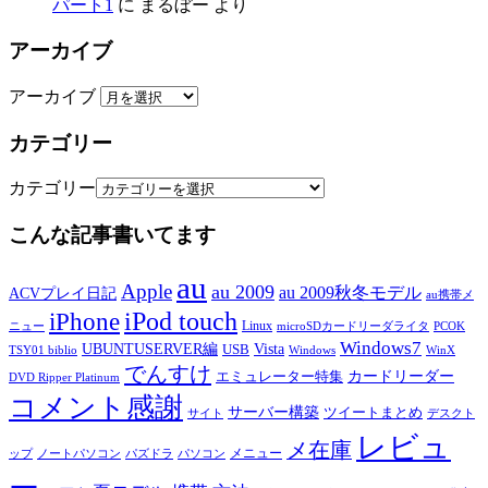
パート1
に
まるぼー
より
アーカイブ
アーカイブ
カテゴリー
カテゴリー
こんな記事書いてます
au
Apple
au 2009
au 2009秋冬モデル
ACVプレイ日記
au携帯メ
iPod touch
iPhone
Linux
ニュー
microSDカードリーダライタ
PCOK
Windows7
UBUNTUSERVER編
Vista
USB
TSY01 biblio
Windows
WinX
でんすけ
カードリーダー
エミュレーター特集
DVD Ripper Platinum
コメント感謝
サーバー構築
ツイートまとめ
サイト
デスクト
レビュ
メ在庫
メニュー
ップ
ノートパソコン
パズドラ
パソコン