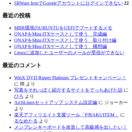
SRWare IronでGoogleアカウントにログインできない
22
最近の投稿
MBR環境のUBUNTUをUEFIでブートするメモ
QNAPをMini-ITXケースとして使う 完成編
QNAPをMini-ITXケースとして使う 取り付け編
QNAPをMini-ITXケースとして使う 構想編
Linuxに追加したユーザーのメールが受信ができない
最近のコメント
WinX DVD Ripper Platinum プレゼントキャンペーン！
に
咲
より
写真をそれっぽく紹介するサイトをでっちあげた話
に
ひろ
より
ArchLinuxセットアップ システム設定編
に
ジョーカー
より
楽天アフィリエイト支援ツール「P!RAKUITEM」
に
るなめたる
より
メンブレンキーボードを改造して高級感を出したい！