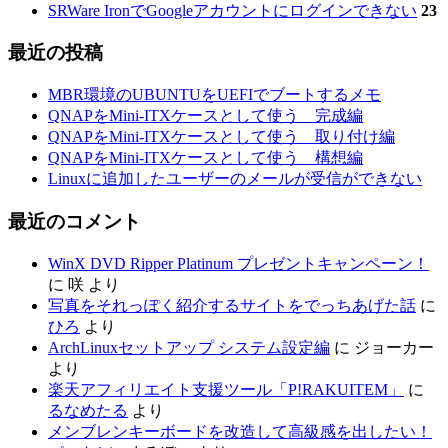
SRWare IronでGoogleアカウントにログインできない
23
最近の投稿
MBR環境のUBUNTUをUEFIでブートするメモ
QNAPをMini-ITXケースとして使う 完成編
QNAPをMini-ITXケースとして使う 取り付け編
QNAPをMini-ITXケースとして使う 構想編
Linuxに追加したユーザーのメールが受信ができない
最近のコメント
WinX DVD Ripper Platinum プレゼントキャンペーン！
に
咲
より
写真をそれっぽく紹介するサイトをでっちあげた話
に
ひろ
より
ArchLinuxセットアップ システム設定編
に
ジョーカー
より
楽天アフィリエイト支援ツール「P!RAKUITEM」
に
るなめたる
より
メンブレンキーボードを改造して高級感を出したい！