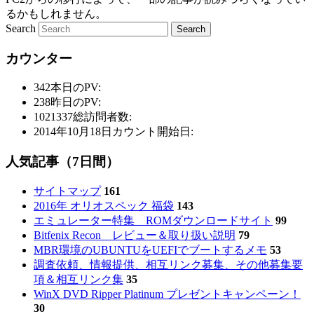
るかもしれません。
Search
カウンター
342
本日のPV:
238
昨日のPV:
1021337
総訪問者数:
2014年10月18日
カウント開始日:
人気記事（7日間）
サイトマップ
161
2016年 オリオスペック 福袋
143
エミュレーター特集 ROMダウンロードサイト
99
Bitfenix Recon レビュー＆取り扱い説明
79
MBR環境のUBUNTUをUEFIでブートするメモ
53
調査依頼、情報提供、相互リンク募集、その他募集要
項＆相互リンク集
35
WinX DVD Ripper Platinum プレゼントキャンペーン！
30