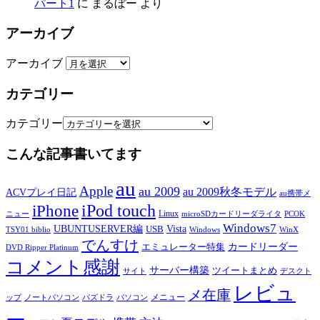
パート1
に
まるぼー
より
アーカイブ
アーカイブ
カテゴリー
カテゴリー
こんな記事書いてます
au
Apple
au 2009
au 2009秋冬モデル
ACVプレイ日記
au携帯メ
iPod touch
iPhone
Linux
ニュー
microSDカードリーダライタ
PCOK
Windows7
UBUNTUSERVER編
Vista
USB
TSY01 biblio
Windows
WinX
でんすけ
カードリーダー
エミュレーター特集
DVD Ripper Platinum
コメント感謝
サーバー構築
ツイートまとめ
サイト
デスクト
レビュ
メ在庫
メニュー
ップ
ノートパソコン
パズドラ
パソコン