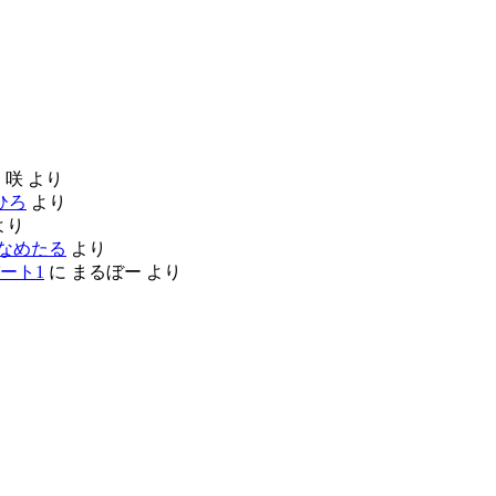
に
咲
より
ひろ
より
より
なめたる
より
ート1
に
まるぼー
より