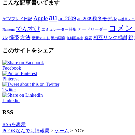
こんな記事書いてます
au
Apple
au 2009
au 2009秋冬モデル
ACVプレイ日記
au携帯メ
コメン
でんすけ
カードリーダー
エミュレーター特集
Platinum
ル
携帯
方法
相互リンク感謝
祝
発表
更新テスト
流出画像
無料配布中
このサイトをシェア
Facebook
Pinterest
Twitter
Linkedin
RSS
RSSを表示
PCOKなんでも情報局
>
ゲーム
>
ACV