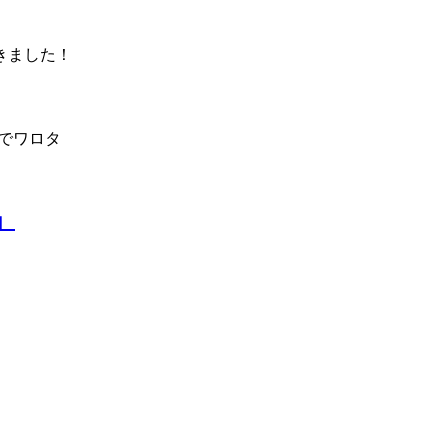
きました！
でワロタ
」