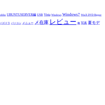
Windows7
UBUNTUSERVER編
Vista
USB
iblio
Windows
WinX DVD Ripper
レビュー
メ在庫
夏モデ
写真
メニュー
パズドラ
パソコン
俺