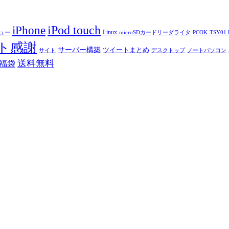
iPod touch
iPhone
Linux
ニュー
microSDカードリーダライタ
PCOK
TSY01 b
ト感謝
サーバー構築
ツイートまとめ
サイト
デスクトップ
ノートパソコン
送料無料
福袋