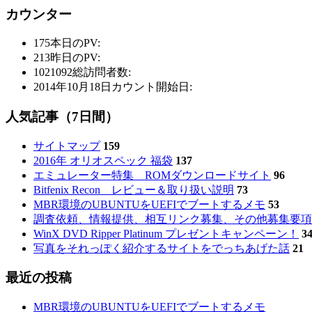
カウンター
175
本日のPV:
213
昨日のPV:
1021092
総訪問者数:
2014年10月18日
カウント開始日:
人気記事（7日間）
サイトマップ
159
2016年 オリオスペック 福袋
137
エミュレーター特集 ROMダウンロードサイト
96
Bitfenix Recon レビュー＆取り扱い説明
73
MBR環境のUBUNTUをUEFIでブートするメモ
53
調査依頼、情報提供、相互リンク募集、その他募集要項
WinX DVD Ripper Platinum プレゼントキャンペーン！
3
写真をそれっぽく紹介するサイトをでっちあげた話
21
最近の投稿
MBR環境のUBUNTUをUEFIでブートするメモ