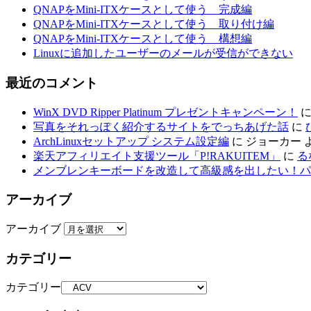
QNAPをMini-ITXケースとして使う 完成編
QNAPをMini-ITXケースとして使う 取り付け編
QNAPをMini-ITXケースとして使う 構想編
Linuxに追加したユーザーのメールが受信ができない
最近のコメント
WinX DVD Ripper Platinum プレゼントキャンペーン！
写真をそれっぽく紹介するサイトをでっちあげた話
に
ArchLinuxセットアップ システム設定編
に
ジョーカー
楽天アフィリエイト支援ツール「P!RAKUITEM」
に
る
メンブレンキーボードを改造して高級感を出したい！パ
アーカイブ
アーカイブ
カテゴリー
カテゴリー