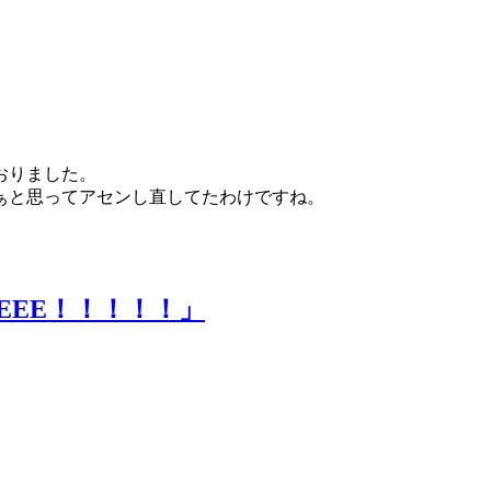
。
おりました。
ぁと思ってアセンし直してたわけですね。
EEEE！！！！！」