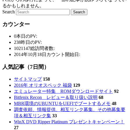
るかもしれません。
Search
カウンター
0
本日のPV:
238
昨日のPV:
1021147
総訪問者数:
2014年10月18日
カウント開始日:
人気記事（7日間）
サイトマップ
158
2016年 オリオスペック 福袋
129
エミュレーター特集 ROMダウンロードサイト
92
Bitfenix Recon レビュー＆取り扱い説明
68
MBR環境のUBUNTUをUEFIでブートするメモ
48
調査依頼、情報提供、相互リンク募集、その他募集要
項＆相互リンク集
33
WinX DVD Ripper Platinum プレゼントキャンペーン！
27