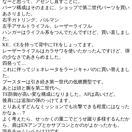
なーと思って、アセンし直すことに。
パーツ構成はそのままに、ショップで第二世代パーツを買い
あさりました。
右手ガトリング、パルマシ
左手アサルトライフル、レーザーライフル
ハンガーはライフル系をつんでたんですけど、買い直しまし
た。
KE、CEを持って背中にTEをしょってます。
レーザーライフルはカラサワを使いたかったんですけど、弾
の少なさであきらめました。
四発って…
これに伴ってジェネレータをラージキャパのに買い替えまし
た。
ブースターは引き続き第一世代の低燃費型です。
あとは頭と腕を第二世代へ。
TE防御が高い変な構成になりました。APは高いけど。
後肩には追加の弾のっけてます。
とりあえずどんなミッションでも出撃できる程度にはなった
かなぁ…？
よく考えたら、せっかくの重二でどうせ蹴り多様するんだか
ら、肩はENアンプとかサブコンとかのがよかったかも。
現在チームレベルは33です。