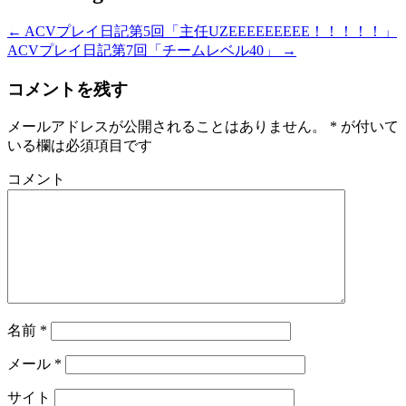
←
ACVプレイ日記第5回「主任UZEEEEEEEEE！！！！！」
ACVプレイ日記第7回「チームレベル40」
→
コメントを残す
メールアドレスが公開されることはありません。
*
が付いて
いる欄は必須項目です
コメント
名前
*
メール
*
サイト