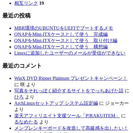
相互リンク
19
最近の投稿
MBR環境のUBUNTUをUEFIでブートするメモ
QNAPをMini-ITXケースとして使う 完成編
QNAPをMini-ITXケースとして使う 取り付け編
QNAPをMini-ITXケースとして使う 構想編
Linuxに追加したユーザーのメールが受信ができない
最近のコメント
WinX DVD Ripper Platinum プレゼントキャンペーン！
に
咲
より
写真をそれっぽく紹介するサイトをでっちあげた話
に
ひろ
より
ArchLinuxセットアップ システム設定編
に
ジョーカー
より
楽天アフィリエイト支援ツール「P!RAKUITEM」
に
るなめたる
より
メンブレンキーボードを改造して高級感を出したい！