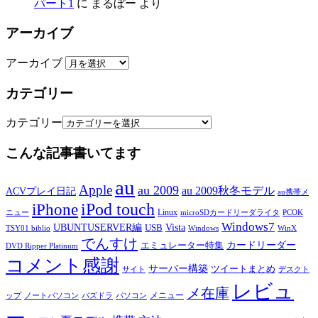
パート1
に
まるぼー
より
アーカイブ
アーカイブ
カテゴリー
カテゴリー
こんな記事書いてます
au
Apple
au 2009
au 2009秋冬モデル
ACVプレイ日記
au携帯メ
iPod touch
iPhone
Linux
ニュー
microSDカードリーダライタ
PCOK
Windows7
UBUNTUSERVER編
Vista
USB
TSY01 biblio
Windows
WinX
でんすけ
カードリーダー
エミュレーター特集
DVD Ripper Platinum
コメント感謝
サーバー構築
ツイートまとめ
サイト
デスクト
レビュ
メ在庫
メニュー
ップ
ノートパソコン
パズドラ
パソコン