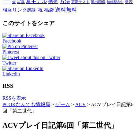
ー
夏モデル
携帯
方法
写真
発表
更新テスト
流出画像
俺
無料配布中
送料無料
相互リンク感謝
祝
福袋
このサイトをシェア
Facebook
Pinterest
Twitter
Linkedin
RSS
RSSを表示
PCOKなんでも情報局
>
ゲーム
>
ACV
>
ACVプレイ日記第6
回「第二世代」
ACVプレイ日記第6回「第二世代」