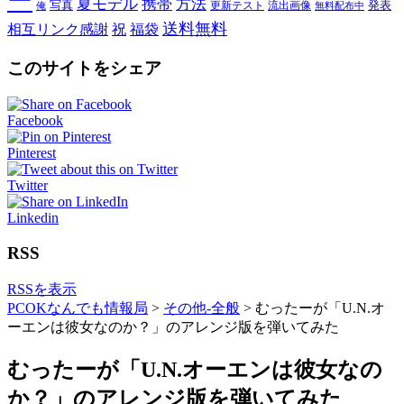
ー
夏モデル
携帯
方法
写真
発表
更新テスト
流出画像
俺
無料配布中
送料無料
相互リンク感謝
祝
福袋
このサイトをシェア
Facebook
Pinterest
Twitter
Linkedin
RSS
RSSを表示
PCOKなんでも情報局
>
その他-全般
>
むったーが「U.N.オ
ーエンは彼女なのか？」のアレンジ版を弾いてみた
むったーが「U.N.オーエンは彼女なの
か？」のアレンジ版を弾いてみた