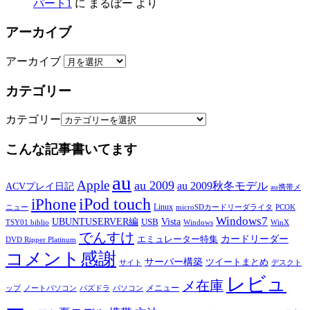
パート1
に
まるぼー
より
アーカイブ
アーカイブ
カテゴリー
カテゴリー
こんな記事書いてます
au
Apple
au 2009
au 2009秋冬モデル
ACVプレイ日記
au携帯メ
iPod touch
iPhone
Linux
ニュー
microSDカードリーダライタ
PCOK
Windows7
UBUNTUSERVER編
Vista
USB
TSY01 biblio
Windows
WinX
でんすけ
カードリーダー
エミュレーター特集
DVD Ripper Platinum
コメント感謝
サーバー構築
ツイートまとめ
サイト
デスクト
レビュ
メ在庫
メニュー
ップ
ノートパソコン
パズドラ
パソコン