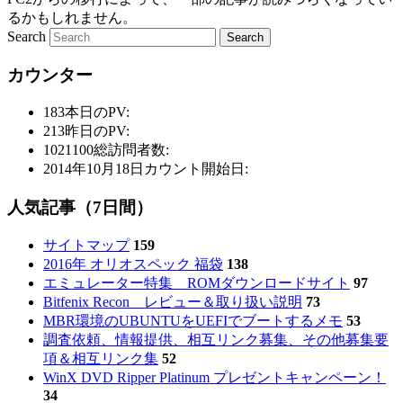
るかもしれません。
Search
カウンター
183
本日のPV:
213
昨日のPV:
1021100
総訪問者数:
2014年10月18日
カウント開始日:
人気記事（7日間）
サイトマップ
159
2016年 オリオスペック 福袋
138
エミュレーター特集 ROMダウンロードサイト
97
Bitfenix Recon レビュー＆取り扱い説明
73
MBR環境のUBUNTUをUEFIでブートするメモ
53
調査依頼、情報提供、相互リンク募集、その他募集要
項＆相互リンク集
52
WinX DVD Ripper Platinum プレゼントキャンペーン！
34