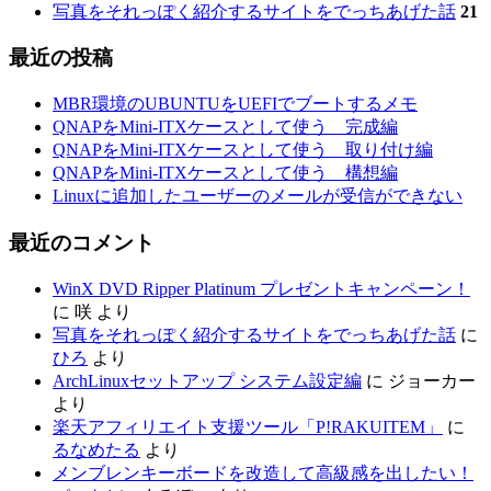
写真をそれっぽく紹介するサイトをでっちあげた話
21
最近の投稿
MBR環境のUBUNTUをUEFIでブートするメモ
QNAPをMini-ITXケースとして使う 完成編
QNAPをMini-ITXケースとして使う 取り付け編
QNAPをMini-ITXケースとして使う 構想編
Linuxに追加したユーザーのメールが受信ができない
最近のコメント
WinX DVD Ripper Platinum プレゼントキャンペーン！
に
咲
より
写真をそれっぽく紹介するサイトをでっちあげた話
に
ひろ
より
ArchLinuxセットアップ システム設定編
に
ジョーカー
より
楽天アフィリエイト支援ツール「P!RAKUITEM」
に
るなめたる
より
メンブレンキーボードを改造して高級感を出したい！