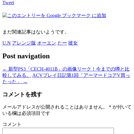
Tweet
まだ関連記事はないようです。
U.N
アレンジ版
オーエン
たー
彼女
Post navigation
←
新型PS3「CECH-4011B」の画像リーク！今までの噂と比
較してみる。
ACVプレイ日記第1回「アーマードコアV買っ
たった」
→
コメントを残す
メールアドレスが公開されることはありません。
*
が付いて
いる欄は必須項目です
コメント