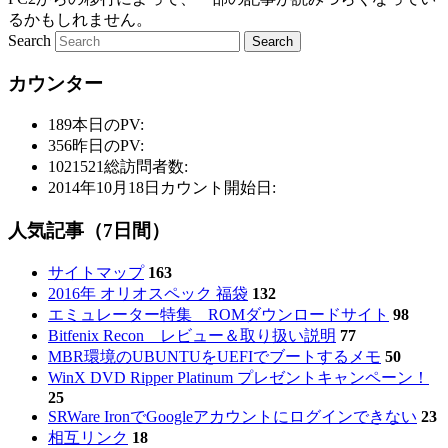
るかもしれません。
Search
カウンター
189
本日のPV:
356
昨日のPV:
1021521
総訪問者数:
2014年10月18日
カウント開始日:
人気記事（7日間）
サイトマップ
163
2016年 オリオスペック 福袋
132
エミュレーター特集 ROMダウンロードサイト
98
Bitfenix Recon レビュー＆取り扱い説明
77
MBR環境のUBUNTUをUEFIでブートするメモ
50
WinX DVD Ripper Platinum プレゼントキャンペーン！
25
SRWare IronでGoogleアカウントにログインできない
23
相互リンク
18