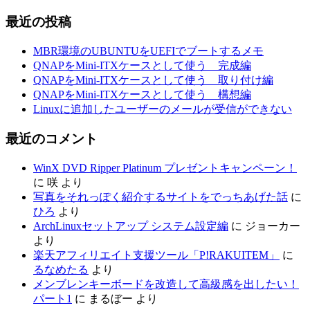
最近の投稿
MBR環境のUBUNTUをUEFIでブートするメモ
QNAPをMini-ITXケースとして使う 完成編
QNAPをMini-ITXケースとして使う 取り付け編
QNAPをMini-ITXケースとして使う 構想編
Linuxに追加したユーザーのメールが受信ができない
最近のコメント
WinX DVD Ripper Platinum プレゼントキャンペーン！
に
咲
より
写真をそれっぽく紹介するサイトをでっちあげた話
に
ひろ
より
ArchLinuxセットアップ システム設定編
に
ジョーカー
より
楽天アフィリエイト支援ツール「P!RAKUITEM」
に
るなめたる
より
メンブレンキーボードを改造して高級感を出したい！
パート1
に
まるぼー
より