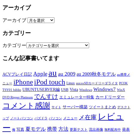
アーカイブ
アーカイブ
カテゴリー
カテゴリー
こんな記事書いてます
au
Apple
au 2009
au 2009秋冬モデル
ACVプレイ日記
au携帯メ
iPod touch
iPhone
Linux
ニュー
microSDカードリーダライタ
PCOK
Windows7
UBUNTUSERVER編
Vista
USB
TSY01 biblio
Windows
WinX
でんすけ
カードリーダー
エミュレーター特集
DVD Ripper Platinum
コメント感謝
サーバー構築
ツイートまとめ
サイト
デスクト
レビュ
メ在庫
メニュー
ップ
ノートパソコン
パズドラ
パソコン
ー
夏モデル
携帯
方法
写真
発表
更新テスト
流出画像
俺
無料配布中