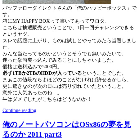
バッファローダイレクトさんの「俺のハッピーボックス」で
す。
箱にMY HAPPY BOXって書いてあってワロタ。
こちらは抽選販売ということで、1日一回チャレンジできる
というヤツ。
スレで話題に上がり、ものは試しとやってみたら当選しまし
た。
みんな当たってるのかというとそうでも無いみたいで、
迷った挙句突っ込んでみることにしちゃいました。
価格は送料込みで5000円。
必ず1TBか2TBのHDDが入っている
ということでした。
まぁこの値段ならよほどのことがなければ許せるかしら。
更に驚きなのが次の日には売り切れていたということ。
意外に人気あったのね…。
牛はダメでしたがこちらはどうなのか！
Continue reading
俺のノートパソコンはOSx86の夢を見
るのか 2011 part3