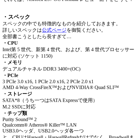
・スペック
スペックの中でも特徴的なものを紹介しておきます。
詳しいスペックは
公式ページ
を御覧ください。
全部書こうとしたら長すぎて…
・CPU
Intel第 5 世代、新第 4 世代、および、第 4 世代プロセッサー
に対応 (ソケット 1150)
・メモリ
デュアルチャネル DDR3 3400+(OC)
・PCIe
3 PCIe 3.0 x16, 1 PCIe 2.0 x16, 2 PCIe 2.0 x1
AMD 4-Way CrossFireX™およびNVIDIA® Quad SLI™
・ストレージ
SATA*8（うち一つはSATA Expressで使用）
M.2 SSDに対応
・チップ類
Purity Sound™ 2
Qualcomm® Atheros® Killer™ LAN
USB3.0ヘッダ、USB2.0ヘッダ各一つ
と、CPUはHaswell・HaswellRefreshだけでなく、Broadwellま