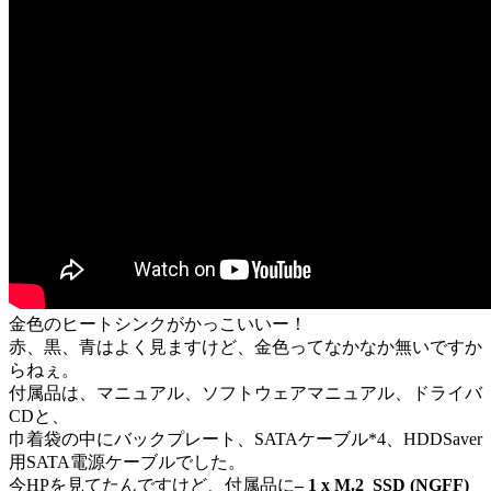
金色のヒートシンクがかっこいいー！
赤、黒、青はよく見ますけど、金色ってなかなか無いですか
らねぇ。
付属品は、マニュアル、ソフトウェアマニュアル、ドライバ
CDと、
巾着袋の中にバックプレート、SATAケーブル*4、HDDSaver
用SATA電源ケーブルでした。
今HPを見てたんですけど、付属品に
– 1 x M.2_SSD (NGFF)