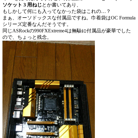
ソケット 3 用ねじ
とか書いてあり、
もしかして何にも入ってなかった袋はこれの…？
まぁ、オーソドックスな付属品ですね。巾着袋はOC Formula
シリーズ定番なんだそうです。
同じASRockの990FXExtreme4は
無駄に
付属品が豪華でした
ので、ちょっと残念。