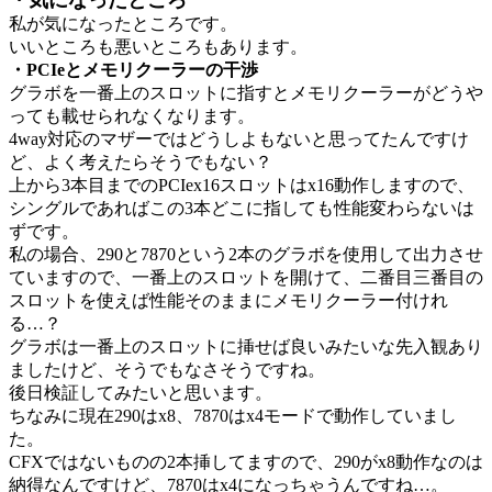
私が気になったところです。
いいところも悪いところもあります。
・PCIeとメモリクーラーの干渉
グラボを一番上のスロットに指すとメモリクーラーがどうや
っても載せられなくなります。
4way対応のマザーではどうしよもないと思ってたんですけ
ど、よく考えたらそうでもない？
上から3本目までのPCIex16スロットはx16動作しますので、
シングルであればこの3本どこに指しても性能変わらないは
ずです。
私の場合、290と7870という2本のグラボを使用して出力させ
ていますので、一番上のスロットを開けて、二番目三番目の
スロットを使えば性能そのままにメモリクーラー付けれ
る…？
グラボは一番上のスロットに挿せば良いみたいな先入観あり
ましたけど、そうでもなさそうですね。
後日検証してみたいと思います。
ちなみに現在290はx8、7870はx4モードで動作していまし
た。
CFXではないものの2本挿してますので、290がx8動作なのは
納得なんですけど、7870はx4になっちゃうんですね…。