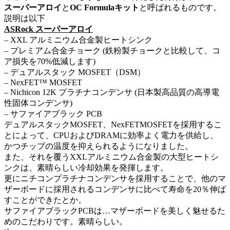
スーパーアロイ
と
OC Formulaキット
と呼ばれるものです。
説明は以下
ASRock スーパーアロイ
– XXL アルミニウム合金製ヒートシンク
– プレミアム合金チョーク (鉄粉製チョークと比較して、コ
ア損失を70%低減します)
– デュアルスタック MOSFET（DSM）
– NexFET™ MOSFET
– Nichicon 12K プラチナコンデンサ (日本製高品質の高導電
性固体コンデンサ)
– サファイアブラック PCB
デュアルスタックMOSFET、NexFETMOSFETを採用するこ
とによって、CPUおよびDRAMに効率よく電力を供給し、
かつチップの温度を抑えられるようになりました。
また、それを覆うXXLアルミニウム合金製の大型ヒートシ
ンクは、素晴らしい冷却効果を発揮します。
更にニチコンプラチナコンデンサを採用することで、他のマ
ザーボードに採用されるコンデンサに比べて寿命を20％伸ば
すことができたとか。
サファイアブラックPCBは…マザーボードを美しく魅せるた
めのこだわりです。素晴らしい。