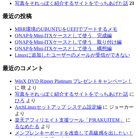
写真をそれっぽく紹介するサイトをでっちあげた話
21
最近の投稿
MBR環境のUBUNTUをUEFIでブートするメモ
QNAPをMini-ITXケースとして使う 完成編
QNAPをMini-ITXケースとして使う 取り付け編
QNAPをMini-ITXケースとして使う 構想編
Linuxに追加したユーザーのメールが受信ができない
最近のコメント
WinX DVD Ripper Platinum プレゼントキャンペーン！
に
咲
より
写真をそれっぽく紹介するサイトをでっちあげた話
に
ひろ
より
ArchLinuxセットアップ システム設定編
に
ジョーカー
より
楽天アフィリエイト支援ツール「P!RAKUITEM」
に
るなめたる
より
メンブレンキーボードを改造して高級感を出したい！