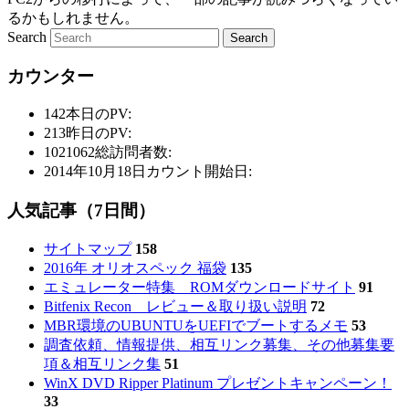
るかもしれません。
Search
カウンター
142
本日のPV:
213
昨日のPV:
1021062
総訪問者数:
2014年10月18日
カウント開始日:
人気記事（7日間）
サイトマップ
158
2016年 オリオスペック 福袋
135
エミュレーター特集 ROMダウンロードサイト
91
Bitfenix Recon レビュー＆取り扱い説明
72
MBR環境のUBUNTUをUEFIでブートするメモ
53
調査依頼、情報提供、相互リンク募集、その他募集要
項＆相互リンク集
51
WinX DVD Ripper Platinum プレゼントキャンペーン！
33