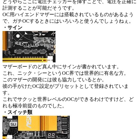
どうやらここに電圧チェッカーを挿すことで、電圧を正確に
計測することが可能だそうです。
OC用ハイエンドマザーには搭載されているものがあるよう
で、ガチOCするときにはいろいろと使うんでしょうねぇ。
・サイン
マザーボードのど真ん中にサインが書かれています。
これ、ニック・シーというOC界では世界的に有名な方。
このマザーの開発には彼も協力しているとか。
彼の手がけたOC設定がプリセットとして登録されていま
す。
これでサクッと世界レベルのOCができるわけですけど、ど
れも極冷前提のものでした。
・スイッチ類