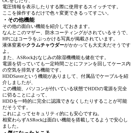
OCをしたり、
電圧情報を表示したりする際に使用するスイッチです。
ここを操作するだけで色々変更できるってすごい。
・その他機能
その他の面白い機能を紹介しておきます。
なんとこのマザー、防水コーティングがされているそうで、
HPにはコーラをぶっかける写真が掲載されています。
液体窒素や
クラムチャウダー
がかかっても大丈夫だそうです
よ。
また、ASRockおなじみの除湿機機能も健在です。
電源を切っていても一定時間ごとにファンを回してケース内
の空気を排気する機能です。
HDDSaverという機能がありまして、付属品でケーブルを紹
介しましたが、
この機能、パソコンが付いている状態でHDDの電源を完全
に切ることによって、
HDDを一時的に完全に認識できなくしたりすることが可能
だそうです。
これによってセキュリティ的にも安心ですね。
相変わらずASRockは面白い機能を搭載してるようで安心し
ました。
・気になったところ