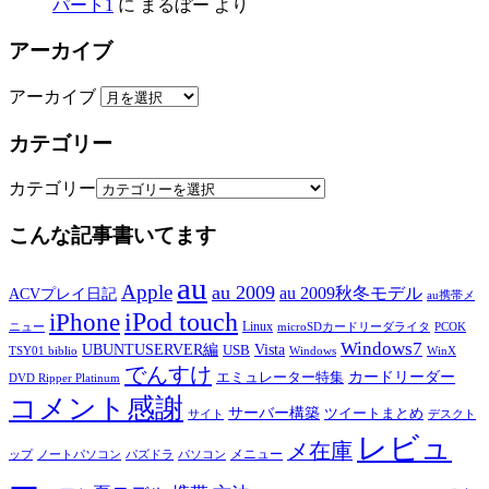
パート1
に
まるぼー
より
アーカイブ
アーカイブ
カテゴリー
カテゴリー
こんな記事書いてます
au
Apple
au 2009
au 2009秋冬モデル
ACVプレイ日記
au携帯メ
iPod touch
iPhone
Linux
ニュー
microSDカードリーダライタ
PCOK
Windows7
UBUNTUSERVER編
Vista
USB
TSY01 biblio
Windows
WinX
でんすけ
カードリーダー
エミュレーター特集
DVD Ripper Platinum
コメント感謝
サーバー構築
ツイートまとめ
サイト
デスクト
レビュ
メ在庫
メニュー
ップ
ノートパソコン
パズドラ
パソコン