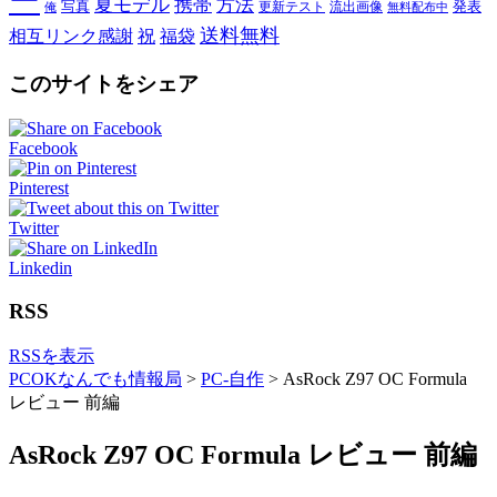
ー
夏モデル
携帯
方法
写真
発表
更新テスト
流出画像
俺
無料配布中
送料無料
相互リンク感謝
祝
福袋
このサイトをシェア
Facebook
Pinterest
Twitter
Linkedin
RSS
RSSを表示
PCOKなんでも情報局
>
PC-自作
>
AsRock Z97 OC Formula
レビュー 前編
AsRock Z97 OC Formula レビュー 前編