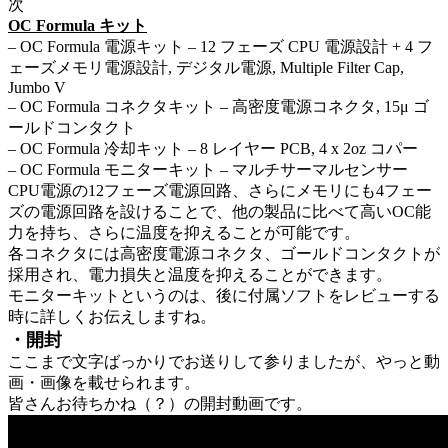
次
OC Formula キット
– OC Formula 電源キット – 12 フェーズ CPU 電源設計 + 4 フ
ェーズメモリ電源設計, デジタル電源, Multiple Filter Cap,
Jumbo V
– OC Formula コネクタキット – 高密度電源コネクタ, 15μ ゴ
ールドコンタクト
– OC Formula 冷却キット – 8 レイヤー PCB, 4 x 2oz コパー
– OC Formula モニターキット – マルチサーマルセンサー
CPU電源の12フェーズ電源回路、さらにメモリにも4フェー
ズの電源回路を設けることで、他の製品に比べて高いOC能
力を持ち、さらに温度を抑えることが可能です。
各コネクタには高密度電源コネクタ、ゴールドコンタクトが
採用され、電力損失と温度を抑えることができます。
モニターキットというのは、後に付属ソフトをレビューする
時に詳しくお伝えしますね。
・開封
ここまで文字ばっかりでお送りして参りましたが、やっと動
画・画像を載せられます。
皆さんお待ちかね（？）の開封動画です。