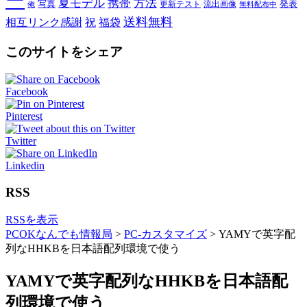
ー
夏モデル
携帯
方法
写真
発表
更新テスト
流出画像
俺
無料配布中
送料無料
相互リンク感謝
祝
福袋
このサイトをシェア
Facebook
Pinterest
Twitter
Linkedin
RSS
RSSを表示
PCOKなんでも情報局
>
PC-カスタマイズ
>
YAMYで英字配
列なHHKBを日本語配列環境で使う
YAMYで英字配列なHHKBを日本語配
列環境で使う