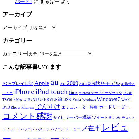
パート1
に
まるぼー
より
アーカイブ
アーカイブ
カテゴリー
カテゴリー
こんな記事書いてます
au
Apple
au 2009
au 2009秋冬モデル
ACVプレイ日記
au携帯メ
iPod touch
iPhone
Linux
ニュー
microSDカードリーダライタ
PCOK
Windows7
UBUNTUSERVER編
Vista
USB
TSY01 biblio
Windows
WinX
でんすけ
カードリーダー
エミュレーター特集
DVD Ripper Platinum
コメント感謝
サーバー構築
ツイートまとめ
サイト
デスクト
レビュ
メ在庫
メニュー
ップ
ノートパソコン
パズドラ
パソコン