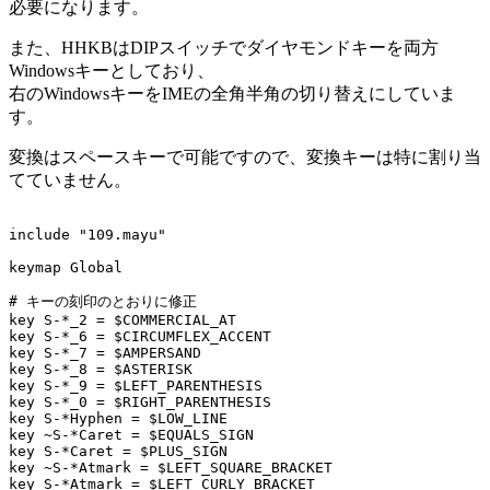
必要になります。
また、HHKBはDIPスイッチでダイヤモンドキーを両方
Windowsキーとしており、
右のWindowsキーをIMEの全角半角の切り替えにしていま
す。
変換はスペースキーで可能ですので、変換キーは特に割り当
てていません。
include "109.mayu"

keymap Global

# キーの刻印のとおりに修正

key S-*_2 = $COMMERCIAL_AT

key S-*_6 = $CIRCUMFLEX_ACCENT

key S-*_7 = $AMPERSAND

key S-*_8 = $ASTERISK

key S-*_9 = $LEFT_PARENTHESIS

key S-*_0 = $RIGHT_PARENTHESIS

key S-*Hyphen = $LOW_LINE

key ~S-*Caret = $EQUALS_SIGN

key S-*Caret = $PLUS_SIGN

key ~S-*Atmark = $LEFT_SQUARE_BRACKET

key S-*Atmark = $LEFT_CURLY_BRACKET
