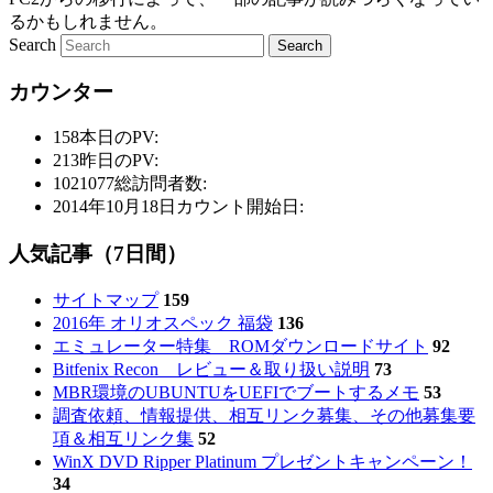
るかもしれません。
Search
カウンター
158
本日のPV:
213
昨日のPV:
1021077
総訪問者数:
2014年10月18日
カウント開始日:
人気記事（7日間）
サイトマップ
159
2016年 オリオスペック 福袋
136
エミュレーター特集 ROMダウンロードサイト
92
Bitfenix Recon レビュー＆取り扱い説明
73
MBR環境のUBUNTUをUEFIでブートするメモ
53
調査依頼、情報提供、相互リンク募集、その他募集要
項＆相互リンク集
52
WinX DVD Ripper Platinum プレゼントキャンペーン！
34