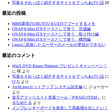
写真をそれっぽく紹介するサイトをでっちあげた話
21
最近の投稿
MBR環境のUBUNTUをUEFIでブートするメモ
QNAPをMini-ITXケースとして使う 完成編
QNAPをMini-ITXケースとして使う 取り付け編
QNAPをMini-ITXケースとして使う 構想編
Linuxに追加したユーザーのメールが受信ができない
最近のコメント
WinX DVD Ripper Platinum プレゼントキャンペーン！
に
咲
より
写真をそれっぽく紹介するサイトをでっちあげた話
に
ひろ
より
ArchLinuxセットアップ システム設定編
に
ジョーカー
より
楽天アフィリエイト支援ツール「P!RAKUITEM」
に
るなめたる
より
メンブレンキーボードを改造して高級感を出したい！