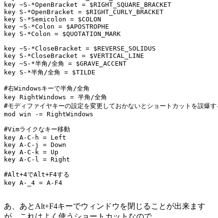
key ~S-*OpenBracket = $RIGHT_SQUARE_BRACKET

key S-*OpenBracket = $RIGHT_CURLY_BRACKET

key S-*Semicolon = $COLON

key ~S-*Colon = $APOSTROPHE

key S-*Colon = $QUOTATION_MARK

key ~S-*CloseBracket = $REVERSE_SOLIDUS

key S-*CloseBracket = $VERTICAL_LINE

key ~S-*半角/全角 = $GRAVE_ACCENT

key S-*半角/全角 = $TILDE

#右Windowsキーで半角/全角

key RightWindows = 半角/全角

#モディファイヤキーの設定を変更しておかないとショートカットを誤爆する
mod win -= RightWindows

#Vimライクなキー移動

key A-C-h = Left

key A-C-j = Down

key A-C-k = Up

key A-C-l = Right

#Alt+4でAlt+F4する

key A-_4 = A-F4

あ、あとAlt+F4キーでウィンドウを閉じることが出来ます
が、これはよく使うショートカットなので、