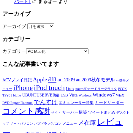
パート1
に
まるぼー
より
アーカイブ
アーカイブ
カテゴリー
カテゴリー
こんな記事書いてます
au
Apple
au 2009
au 2009秋冬モデル
ACVプレイ日記
au携帯メ
iPod touch
iPhone
Linux
ニュー
microSDカードリーダライタ
PCOK
Windows7
UBUNTUSERVER編
Vista
USB
TSY01 biblio
Windows
WinX
でんすけ
カードリーダー
エミュレーター特集
DVD Ripper Platinum
コメント感謝
サーバー構築
ツイートまとめ
サイト
デスクト
レビュ
メ在庫
メニュー
ップ
ノートパソコン
パズドラ
パソコン