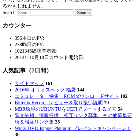
るかもしれません。
Search
カウンター
356
本日のPV:
238
昨日のPV:
1021346
総訪問者数:
2014年10月18日
カウント開始日:
人気記事（7日間）
サイトマップ
161
2016年 オリオスペック 福袋
144
エミュレーター特集 ROMダウンロードサイト
102
Bitfenix Recon レビュー＆取り扱い説明
79
MBR環境のUBUNTUをUEFIでブートするメモ
54
調査依頼、情報提供、相互リンク募集、その他募集要
項＆相互リンク集
35
WinX DVD Ripper Platinum プレゼントキャンペーン！
30