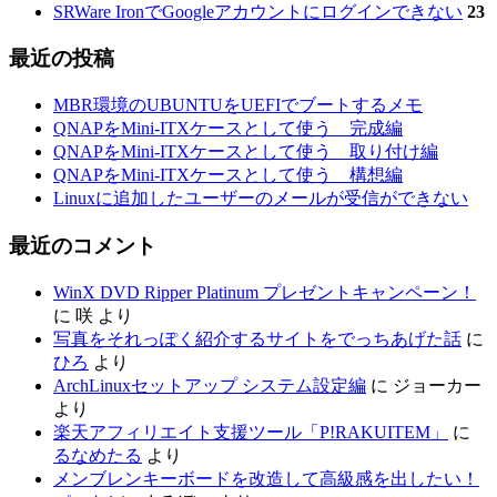
SRWare IronでGoogleアカウントにログインできない
23
最近の投稿
MBR環境のUBUNTUをUEFIでブートするメモ
QNAPをMini-ITXケースとして使う 完成編
QNAPをMini-ITXケースとして使う 取り付け編
QNAPをMini-ITXケースとして使う 構想編
Linuxに追加したユーザーのメールが受信ができない
最近のコメント
WinX DVD Ripper Platinum プレゼントキャンペーン！
に
咲
より
写真をそれっぽく紹介するサイトをでっちあげた話
に
ひろ
より
ArchLinuxセットアップ システム設定編
に
ジョーカー
より
楽天アフィリエイト支援ツール「P!RAKUITEM」
に
るなめたる
より
メンブレンキーボードを改造して高級感を出したい！