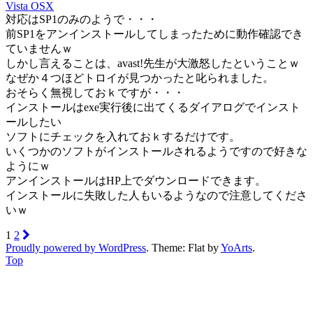
Vista OSX
対応はSP1のみのようで・・・
前SP1をアンインストールしてしまったために動作確認でき
ていませんｗ
しかし言えることは、avast!先生が大激怒したということｗ
なぜか４つほどトロイが見つかったと叱られました。
おそらく無視しておｋですが・・・
インストールはexe実行後に出てくるダイアログでインスト
ールしたい
ソフトにチェックを入れておｋするだけです。
いくつかのソフトがインストールされるようですので好きな
ようにｗ
アンインストールはHP上でダウンロードできます。
インストールに失敗した人もいるようなので注意してくださ
いｗ
1
2
Proudly powered by WordPress
. Theme: Flat by
YoArts
.
Top