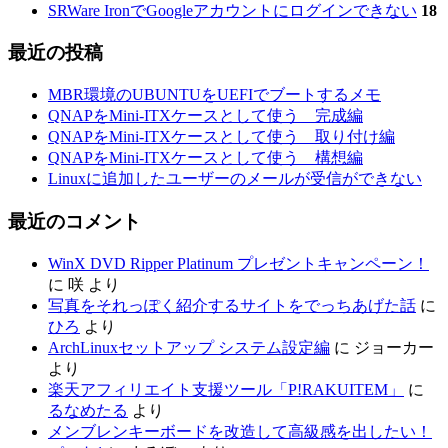
SRWare IronでGoogleアカウントにログインできない
18
最近の投稿
MBR環境のUBUNTUをUEFIでブートするメモ
QNAPをMini-ITXケースとして使う 完成編
QNAPをMini-ITXケースとして使う 取り付け編
QNAPをMini-ITXケースとして使う 構想編
Linuxに追加したユーザーのメールが受信ができない
最近のコメント
WinX DVD Ripper Platinum プレゼントキャンペーン！
に
咲
より
写真をそれっぽく紹介するサイトをでっちあげた話
に
ひろ
より
ArchLinuxセットアップ システム設定編
に
ジョーカー
より
楽天アフィリエイト支援ツール「P!RAKUITEM」
に
るなめたる
より
メンブレンキーボードを改造して高級感を出したい！