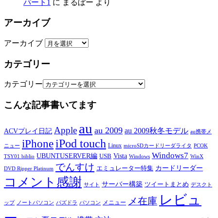
パート1
に
まるぼー
より
アーカイブ
アーカイブ
カテゴリー
カテゴリー
こんな記事書いてます
au
Apple
au 2009
au 2009秋冬モデル
ACVプレイ日記
au携帯メ
iPod touch
iPhone
Linux
ニュー
microSDカードリーダライタ
PCOK
Windows7
UBUNTUSERVER編
Vista
USB
TSY01 biblio
Windows
WinX
でんすけ
カードリーダー
エミュレーター特集
DVD Ripper Platinum
コメント感謝
サーバー構築
ツイートまとめ
サイト
デスクト
レビュ
メ在庫
メニュー
ップ
ノートパソコン
パズドラ
パソコン