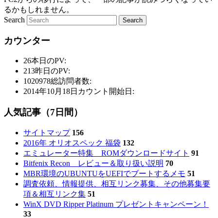
るかもしれません。
Search
カウンター
26
本日のPV:
213
昨日のPV:
1020978
総訪問者数:
2014年10月18日
カウント開始日:
人気記事（7日間）
サイトマップ
156
2016年 オリオスペック 福袋
132
エミュレーター特集 ROMダウンロードサイト
91
Bitfenix Recon レビュー＆取り扱い説明
70
MBR環境のUBUNTUをUEFIでブートするメモ
51
調査依頼、情報提供、相互リンク募集、その他募集要
項＆相互リンク集
51
WinX DVD Ripper Platinum プレゼントキャンペーン！
33