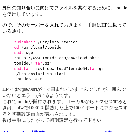
外部の知り合いに向けてファイルを共有するために、tonido
を使用しています。
ので、そのサーバーを入れておきます。手順はHPに載って
いる通り。
sudo
mkdir
/usr/local/tonido
cd
/usr/local/tonido
sudo
wget
"http:
//www
.tonido.com
/download
.php?
tonido64.
tar
.gz"
sudo
tar
-zxvf download?tonido64.
tar
.gz
.
/tonidostart
.sh start
./tonido.sh start
HPではwgetのurlが””で囲まれていませんでしたが、囲んで
いないとエラーが出るようです。
これでtonidoが開始されます。ローカルからアクセスすると
きは、ufwで10001を開放した上で10001ポートにアクセスす
ると初期設定画面が表示されます。
後は手順にしたがって初期設定を行って下さい。