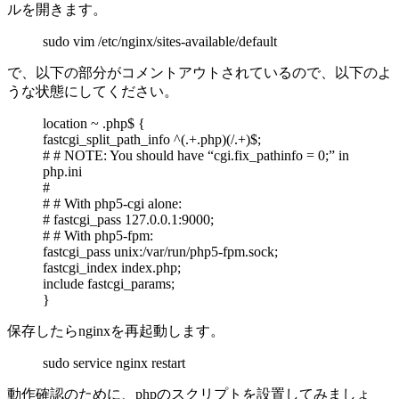
ルを開きます。
sudo vim /etc/nginx/sites-available/default
で、以下の部分がコメントアウトされているので、以下のよ
うな状態にしてください。
location ~ .php$ {
fastcgi_split_path_info ^(.+.php)(/.+)$;
# # NOTE: You should have “cgi.fix_pathinfo = 0;” in
php.ini
#
# # With php5-cgi alone:
# fastcgi_pass 127.0.0.1:9000;
# # With php5-fpm:
fastcgi_pass unix:/var/run/php5-fpm.sock;
fastcgi_index index.php;
include fastcgi_params;
}
保存したらnginxを再起動します。
sudo service nginx restart
動作確認のために、phpのスクリプトを設置してみましょ