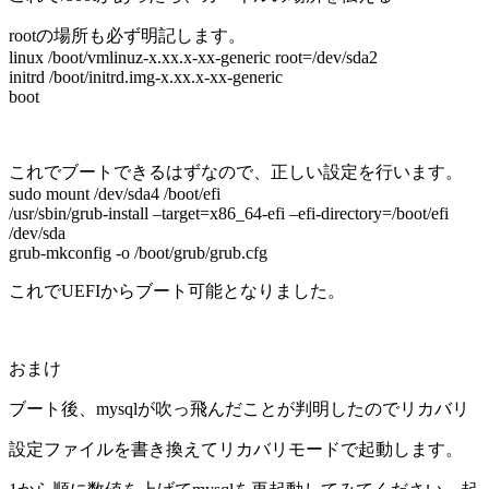
rootの場所も必ず明記します。
linux /boot/vmlinuz-x.xx.x-xx-generic root=/dev/sda2
initrd /boot/initrd.img-x.xx.x-xx-generic
boot
これでブートできるはずなので、正しい設定を行います。
sudo mount /dev/sda4 /boot/efi
/usr/sbin/grub-install –target=x86_64-efi –efi-directory=/boot/efi
/dev/sda
grub-mkconfig -o /boot/grub/grub.cfg
これでUEFIからブート可能となりました。
おまけ
ブート後、mysqlが吹っ飛んだことが判明したのでリカバリ
設定ファイルを書き換えてリカバリモードで起動します。