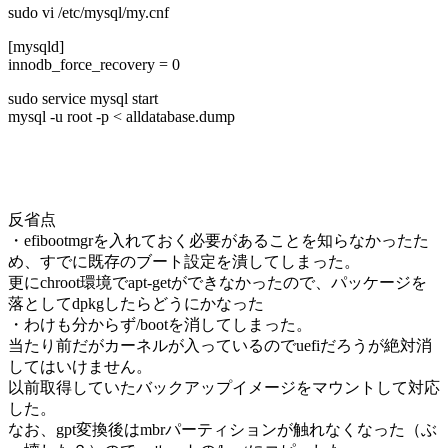
sudo vi /etc/mysql/my.cnf
[mysqld]
innodb_force_recovery = 0
sudo service mysql start
mysql -u root -p < alldatabase.dump
反省点
・efibootmgrを入れておく必要があることを知らなかったた
め、すでに既存のブート設定を潰してしまった。
更にchroot環境でapt-getができなかったので、パッケージを
落としてdpkgしたらどうにかなった
・わけも分からず/bootを消してしまった。
当たり前だがカーネルが入っているのでuefiだろうが絶対消
してはいけません。
以前取得していたバックアップイメージをマウントして対応
した。
なお、gpt変換後はmbrパーティションが触れなくなった（ぶ