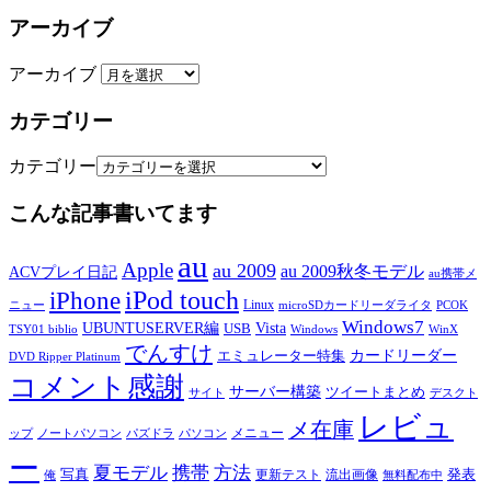
アーカイブ
アーカイブ
カテゴリー
カテゴリー
こんな記事書いてます
au
Apple
au 2009
au 2009秋冬モデル
ACVプレイ日記
au携帯メ
iPod touch
iPhone
Linux
ニュー
microSDカードリーダライタ
PCOK
Windows7
UBUNTUSERVER編
Vista
USB
TSY01 biblio
Windows
WinX
でんすけ
カードリーダー
エミュレーター特集
DVD Ripper Platinum
コメント感謝
サーバー構築
ツイートまとめ
サイト
デスクト
レビュ
メ在庫
メニュー
ップ
ノートパソコン
パズドラ
パソコン
ー
夏モデル
携帯
方法
写真
発表
更新テスト
流出画像
俺
無料配布中