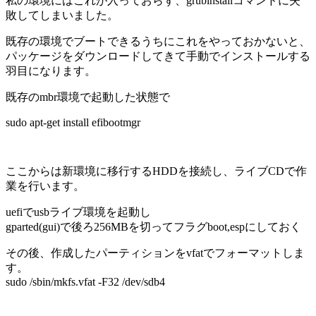
私の環境にはこれが入っておらず、grubinstallコマンドに失
敗してしまいました。
既存の環境でブートできるうちにこれをやっておかないと、
パッケージをダウンロードしてきて手動でインストールする
羽目になります。
既存のmbr環境で起動した状態で
sudo apt-get install efibootmgr
ここからは新環境に移行するHDDを接続し、ライブCDで作
業を行います。
uefiでusbライブ環境を起動し
gparted(gui)で後ろ256MBを切ってフラグboot,espにしておく
その後、作成したパーティションをvfatでフォーマットしま
す。
sudo /sbin/mkfs.vfat -F32 /dev/sdb4