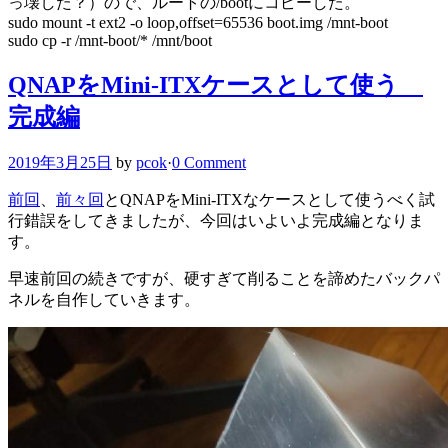
っ壊した？）ので、ルートの/bootにコピーした。
sudo mount -t ext2 -o loop,offset=65536 boot.img /mnt-boot
sudo cp -r /mnt-boot/* /mnt/boot
QNAPをMini-ITXケースとして使う
完成編
2019年3月25日
by
pcok
·
0 Comment
前回
、
前々回
とQNAPをMini-ITXなケースとして使うべく試
行錯誤をしてきましたが、今回はいよいよ完成編となりま
す。
早速前回の続きですが、硬すぎて削ることを諦めたバックパ
ネルを自作していきます。