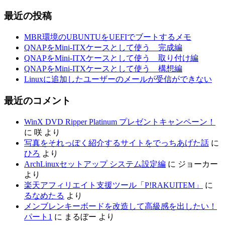
最近の投稿
MBR環境のUBUNTUをUEFIでブートするメモ
QNAPをMini-ITXケースとして使う 完成編
QNAPをMini-ITXケースとして使う 取り付け編
QNAPをMini-ITXケースとして使う 構想編
Linuxに追加したユーザーのメールが受信ができない
最近のコメント
WinX DVD Ripper Platinum プレゼントキャンペーン！
に
咲
より
写真をそれっぽく紹介するサイトをでっちあげた話
に
ひろ
より
ArchLinuxセットアップ システム設定編
に
ジョーカー
より
楽天アフィリエイト支援ツール「P!RAKUITEM」
に
るなめたる
より
メンブレンキーボードを改造して高級感を出したい！
パート1
に
まるぼー
より