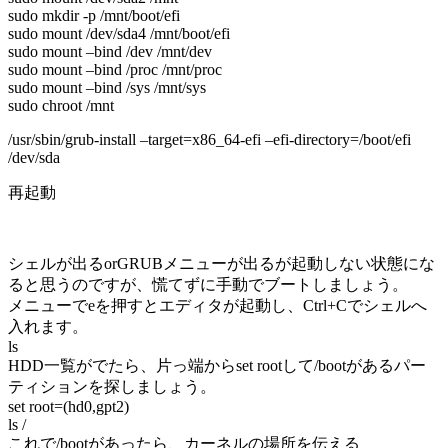
sudo mkdir -p /mnt/boot/efi
sudo mount /dev/sda4 /mnt/boot/efi
sudo mount –bind /dev /mnt/dev
sudo mount –bind /proc /mnt/proc
sudo mount –bind /sys /mnt/sys
sudo chroot /mnt
/usr/sbin/grub-install –target=x86_64-efi –efi-directory=/boot/efi
/dev/sda
再起動
シェルが出るorGRUBメニューが出るが起動しない状態にな
ると思うのですが、慌てずに手動でブートしましょう。
メニューでeを押すとエディタが起動し、Ctrl+Cでシェルへ
入れます。
ls
HDD一覧がでたら、片っ端からset rootして/bootがあるパー
ティションを探しましょう。
set root=(hd0,gpt2)
ls /
これで/bootがあったら、カーネルの場所を伝える