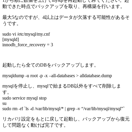
1から順に数値を上げてmysqlを再起動してみてください。起
動できた時点でバックアップを取り、再構築を行います。
最大5なのですが、4以上はデータが欠落する可能性があるそ
うです。
sudo vi /etc/mysql/my.cnf
[mysqld]
innodb_force_recovery = 3
起動したら全てのDBをバックアップします。
mysqldump -u root -p -x –all-databases > alldatabase.dump
mysqlを停止し、mysqlで始まるDB以外をすべて削除しま
す。
sudo service mysql stop
su
sudo rm -rf `ls -d /var/lib/mysql/* | grep -v “/var/lib/mysql/mysql”`
リカバリ設定をもとに戻して起動し、バックアップから復元
して問題なく動けば完了です。