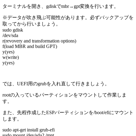
ターミナルを開き、gdiskでmbr→gpt変換を行います。
※データが吹き飛ぶ可能性があります。必ずバックアップを
取ってから行いましょう。
sudo gdisk
/dev/sda
r(revovery and transformation options)
f(load MBR and build GPT)
y(yes)
w(write)
y(yes)
では、UEFI用のgrubを入れ直して行きましょう。
rootの入っているパーティションをマウントして作業しま
す。
また、先程作成したESPパーティションを/boot/efiにマウント
します。
sudo apt-get install grub-efi
sudo mount /dev/sda2 /mnt