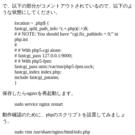
で、以下の部分がコメントアウトされているので、以下のよ
うな状態にしてください。
location ~ .php$ {
fastcgi_split_path_info ^(.+.php)(/.+)$;
# # NOTE: You should have “cgi.fix_pathinfo = 0;” in
php.ini
#
# # With php5-cgi alone:
# fastcgi_pass 127.0.0.1:9000;
# # With php5-fpm:
fastcgi_pass unix:/var/run/php5-fpm.sock;
fastcgi_index index.php;
include fastcgi_params;
}
保存したらnginxを再起動します。
sudo service nginx restart
動作確認のために、phpのスクリプトを設置してみましょ
う。
sudo vim /usr/share/nginx/html/info.php