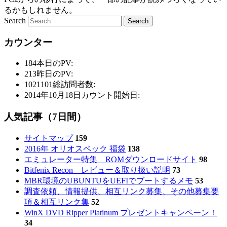
るかもしれません。
Search
カウンター
184
本日のPV:
213
昨日のPV:
1021101
総訪問者数:
2014年10月18日
カウント開始日:
人気記事（7日間）
サイトマップ
159
2016年 オリオスペック 福袋
138
エミュレーター特集 ROMダウンロードサイト
98
Bitfenix Recon レビュー＆取り扱い説明
73
MBR環境のUBUNTUをUEFIでブートするメモ
53
調査依頼、情報提供、相互リンク募集、その他募集要
項＆相互リンク集
52
WinX DVD Ripper Platinum プレゼントキャンペーン！
34