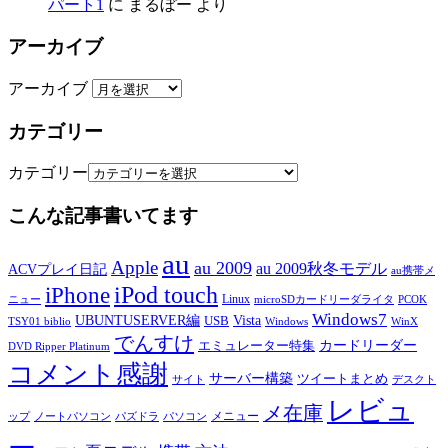
パート1
に
まるぼー
より
アーカイブ
アーカイブ
カテゴリー
カテゴリー
こんな記事書いてます
au
Apple
au 2009
au 2009秋冬モデル
ACVプレイ日記
au携帯メ
iPod touch
iPhone
Linux
ニュー
microSDカードリーダライタ
PCOK
Windows7
UBUNTUSERVER編
Vista
USB
TSY01 biblio
Windows
WinX
でんすけ
カードリーダー
エミュレーター特集
DVD Ripper Platinum
コメント感謝
サーバー構築
ツイートまとめ
サイト
デスクト
レビュ
メ在庫
メニュー
ップ
ノートパソコン
パズドラ
パソコン