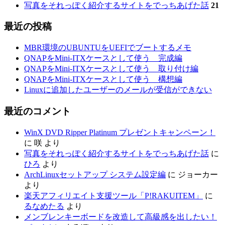
写真をそれっぽく紹介するサイトをでっちあげた話
21
最近の投稿
MBR環境のUBUNTUをUEFIでブートするメモ
QNAPをMini-ITXケースとして使う 完成編
QNAPをMini-ITXケースとして使う 取り付け編
QNAPをMini-ITXケースとして使う 構想編
Linuxに追加したユーザーのメールが受信ができない
最近のコメント
WinX DVD Ripper Platinum プレゼントキャンペーン！
に
咲
より
写真をそれっぽく紹介するサイトをでっちあげた話
に
ひろ
より
ArchLinuxセットアップ システム設定編
に
ジョーカー
より
楽天アフィリエイト支援ツール「P!RAKUITEM」
に
るなめたる
より
メンブレンキーボードを改造して高級感を出したい！