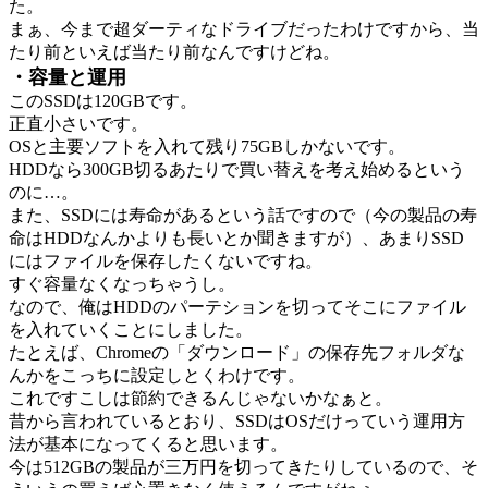
た。
まぁ、今まで超ダーティなドライブだったわけですから、当
たり前といえば当たり前なんですけどね。
・容量と運用
このSSDは120GBです。
正直小さいです。
OSと主要ソフトを入れて残り75GBしかないです。
HDDなら300GB切るあたりで買い替えを考え始めるという
のに…。
また、SSDには寿命があるという話ですので（今の製品の寿
命はHDDなんかよりも長いとか聞きますが）、あまりSSD
にはファイルを保存したくないですね。
すぐ容量なくなっちゃうし。
なので、俺はHDDのパーテションを切ってそこにファイル
を入れていくことにしました。
たとえば、Chromeの「ダウンロード」の保存先フォルダな
んかをこっちに設定しとくわけです。
これですこしは節約できるんじゃないかなぁと。
昔から言われているとおり、SSDはOSだけっていう運用方
法が基本になってくると思います。
今は512GBの製品が三万円を切ってきたりしているので、そ