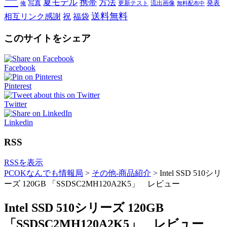
ー
夏モデル
携帯
方法
写真
発表
更新テスト
流出画像
俺
無料配布中
送料無料
相互リンク感謝
祝
福袋
このサイトをシェア
Facebook
Pinterest
Twitter
Linkedin
RSS
RSSを表示
PCOKなんでも情報局
>
その他-商品紹介
>
Intel SSD 510シリ
ーズ 120GB 「SSDSC2MH120A2K5」 レビュー
Intel SSD 510シリーズ 120GB
「SSDSC2MH120A2K5」 レビュー