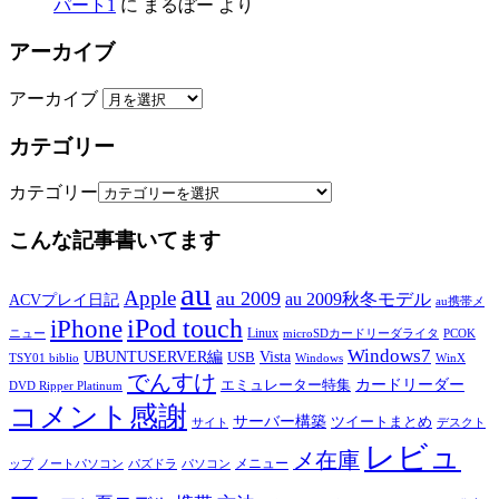
パート1
に
まるぼー
より
アーカイブ
アーカイブ
カテゴリー
カテゴリー
こんな記事書いてます
au
Apple
au 2009
au 2009秋冬モデル
ACVプレイ日記
au携帯メ
iPod touch
iPhone
Linux
ニュー
microSDカードリーダライタ
PCOK
Windows7
UBUNTUSERVER編
Vista
USB
TSY01 biblio
Windows
WinX
でんすけ
カードリーダー
エミュレーター特集
DVD Ripper Platinum
コメント感謝
サーバー構築
ツイートまとめ
サイト
デスクト
レビュ
メ在庫
メニュー
ップ
ノートパソコン
パズドラ
パソコン