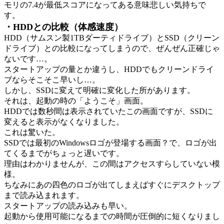
モリの7.4が最低スコアになってある意味悲しい気持ちで
す。
・HDDとの比較（体感速度）
HDD（サムスン製1TBダーティドライブ）とSSD（クリーン
ドライブ）との比較になってしまうので、ぜんぜん正確じゃ
ないです…。
スタートアップの量とか違うし、HDDでもクリーンドライ
ブならそこそこ早いし…。
しかし、SSDに変えて明確に変化した所があります。
それは、起動の時の「ようこそ」画面。
HDDでは数秒間は表示されていたこの画面ですが、SSDに
変えると表示がなくなりました。
これは驚いた。
SSDでは最初のWindowsロゴが登場する画面？で、ロゴが出
てくるまでがちょっと遅いです。
理由はわかりませんが、この間はアクセスすらしていない模
様。
ちなみにあの四色のロゴが出てしまえばすぐにデスクトップ
まで読み込まれます。
スタートアップの読み込みも早い。
起動から使用可能になるまでの時間が圧倒的に短くなりまし