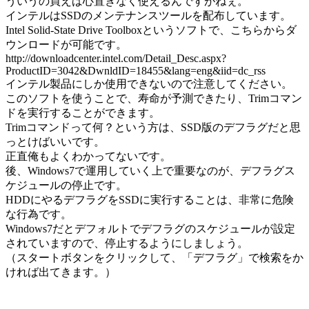
ういうの買えば心置きなく使えるんですがねぇ。
インテルはSSDのメンテナンスツールを配布しています。
Intel Solid-State Drive Toolboxというソフトで、こちらからダ
ウンロードが可能です。
http://downloadcenter.intel.com/Detail_Desc.aspx?
ProductID=3042&DwnldID=18455&lang=eng&iid=dc_rss
インテル製品にしか使用できないので注意してください。
このソフトを使うことで、寿命が予測できたり、Trimコマン
ドを実行することができます。
Trimコマンドって何？という方は、SSD版のデフラグだと思
っとけばいいです。
正直俺もよくわかってないです。
後、Windows7で運用していく上で重要なのが、デフラグス
ケジュールの停止です。
HDDにやるデフラグをSSDに実行することは、非常に危険
な行為です。
Windows7だとデフォルトでデフラグのスケジュールが設定
されていますので、停止するようにしましょう。
（スタートボタンをクリックして、「デフラグ」で検索をか
ければ出てきます。）