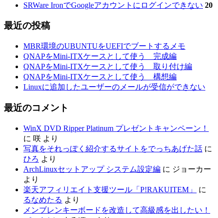
SRWare IronでGoogleアカウントにログインできない
20
最近の投稿
MBR環境のUBUNTUをUEFIでブートするメモ
QNAPをMini-ITXケースとして使う 完成編
QNAPをMini-ITXケースとして使う 取り付け編
QNAPをMini-ITXケースとして使う 構想編
Linuxに追加したユーザーのメールが受信ができない
最近のコメント
WinX DVD Ripper Platinum プレゼントキャンペーン！
に
咲
より
写真をそれっぽく紹介するサイトをでっちあげた話
に
ひろ
より
ArchLinuxセットアップ システム設定編
に
ジョーカー
より
楽天アフィリエイト支援ツール「P!RAKUITEM」
に
るなめたる
より
メンブレンキーボードを改造して高級感を出したい！