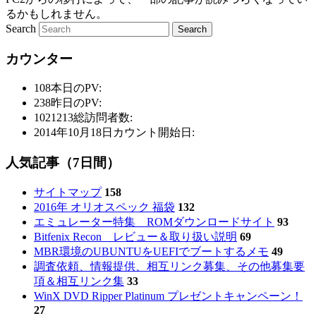
るかもしれません。
Search
カウンター
108
本日のPV:
238
昨日のPV:
1021213
総訪問者数:
2014年10月18日
カウント開始日:
人気記事（7日間）
サイトマップ
158
2016年 オリオスペック 福袋
132
エミュレーター特集 ROMダウンロードサイト
93
Bitfenix Recon レビュー＆取り扱い説明
69
MBR環境のUBUNTUをUEFIでブートするメモ
49
調査依頼、情報提供、相互リンク募集、その他募集要
項＆相互リンク集
33
WinX DVD Ripper Platinum プレゼントキャンペーン！
27