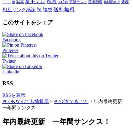
ー
夏モデル
携帯
方法
写真
発表
更新テスト
流出画像
俺
無料配布中
送料無料
相互リンク感謝
祝
福袋
このサイトをシェア
Facebook
Pinterest
Twitter
Linkedin
RSS
RSSを表示
PCOKなんでも情報局
>
その他-できごと
>
年内最終更新
一年間サンクス！
年内最終更新 一年間サンクス！