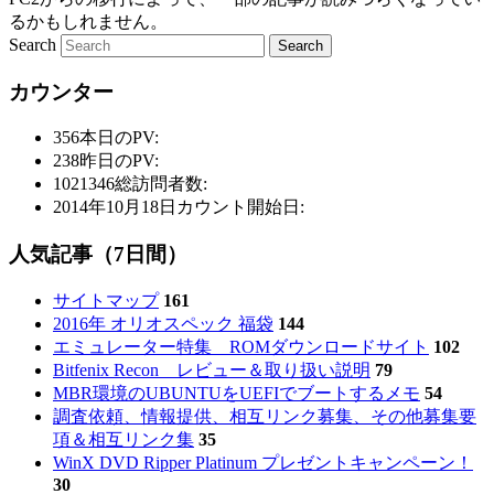
るかもしれません。
Search
カウンター
356
本日のPV:
238
昨日のPV:
1021346
総訪問者数:
2014年10月18日
カウント開始日:
人気記事（7日間）
サイトマップ
161
2016年 オリオスペック 福袋
144
エミュレーター特集 ROMダウンロードサイト
102
Bitfenix Recon レビュー＆取り扱い説明
79
MBR環境のUBUNTUをUEFIでブートするメモ
54
調査依頼、情報提供、相互リンク募集、その他募集要
項＆相互リンク集
35
WinX DVD Ripper Platinum プレゼントキャンペーン！
30