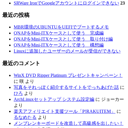
SRWare IronでGoogleアカウントにログインできない
23
最近の投稿
MBR環境のUBUNTUをUEFIでブートするメモ
QNAPをMini-ITXケースとして使う 完成編
QNAPをMini-ITXケースとして使う 取り付け編
QNAPをMini-ITXケースとして使う 構想編
Linuxに追加したユーザーのメールが受信ができない
最近のコメント
WinX DVD Ripper Platinum プレゼントキャンペーン！
に
咲
より
写真をそれっぽく紹介するサイトをでっちあげた話
に
ひろ
より
ArchLinuxセットアップ システム設定編
に
ジョーカー
より
楽天アフィリエイト支援ツール「P!RAKUITEM」
に
るなめたる
より
メンブレンキーボードを改造して高級感を出したい！