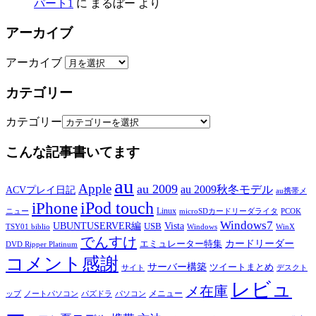
パート1
に
まるぼー
より
アーカイブ
アーカイブ
カテゴリー
カテゴリー
こんな記事書いてます
au
Apple
au 2009
au 2009秋冬モデル
ACVプレイ日記
au携帯メ
iPod touch
iPhone
Linux
ニュー
microSDカードリーダライタ
PCOK
Windows7
UBUNTUSERVER編
Vista
USB
TSY01 biblio
Windows
WinX
でんすけ
カードリーダー
エミュレーター特集
DVD Ripper Platinum
コメント感謝
サーバー構築
ツイートまとめ
サイト
デスクト
レビュ
メ在庫
メニュー
ップ
ノートパソコン
パズドラ
パソコン