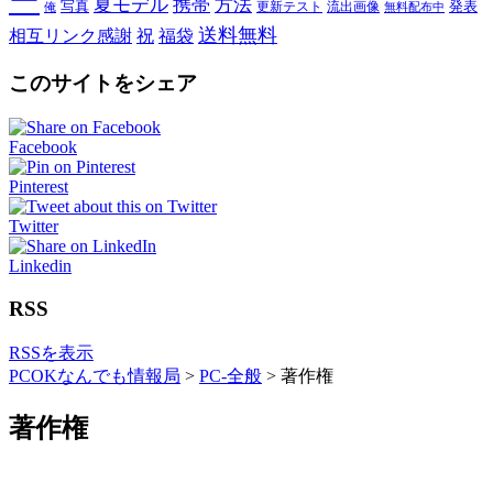
ー
夏モデル
携帯
方法
写真
発表
更新テスト
流出画像
俺
無料配布中
送料無料
相互リンク感謝
祝
福袋
このサイトをシェア
Facebook
Pinterest
Twitter
Linkedin
RSS
RSSを表示
PCOKなんでも情報局
>
PC-全般
>
著作権
著作権