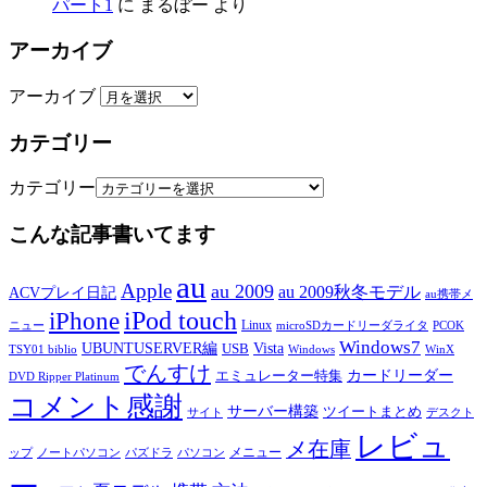
パート1
に
まるぼー
より
アーカイブ
アーカイブ
カテゴリー
カテゴリー
こんな記事書いてます
au
Apple
au 2009
au 2009秋冬モデル
ACVプレイ日記
au携帯メ
iPod touch
iPhone
Linux
ニュー
microSDカードリーダライタ
PCOK
Windows7
UBUNTUSERVER編
Vista
USB
TSY01 biblio
Windows
WinX
でんすけ
カードリーダー
エミュレーター特集
DVD Ripper Platinum
コメント感謝
サーバー構築
ツイートまとめ
サイト
デスクト
レビュ
メ在庫
メニュー
ップ
ノートパソコン
パズドラ
パソコン