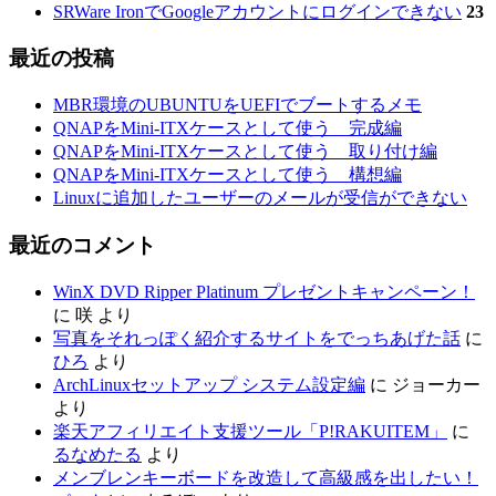
SRWare IronでGoogleアカウントにログインできない
23
最近の投稿
MBR環境のUBUNTUをUEFIでブートするメモ
QNAPをMini-ITXケースとして使う 完成編
QNAPをMini-ITXケースとして使う 取り付け編
QNAPをMini-ITXケースとして使う 構想編
Linuxに追加したユーザーのメールが受信ができない
最近のコメント
WinX DVD Ripper Platinum プレゼントキャンペーン！
に
咲
より
写真をそれっぽく紹介するサイトをでっちあげた話
に
ひろ
より
ArchLinuxセットアップ システム設定編
に
ジョーカー
より
楽天アフィリエイト支援ツール「P!RAKUITEM」
に
るなめたる
より
メンブレンキーボードを改造して高級感を出したい！