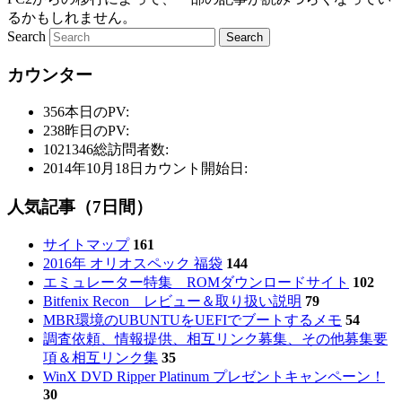
るかもしれません。
Search
カウンター
356
本日のPV:
238
昨日のPV:
1021346
総訪問者数:
2014年10月18日
カウント開始日:
人気記事（7日間）
サイトマップ
161
2016年 オリオスペック 福袋
144
エミュレーター特集 ROMダウンロードサイト
102
Bitfenix Recon レビュー＆取り扱い説明
79
MBR環境のUBUNTUをUEFIでブートするメモ
54
調査依頼、情報提供、相互リンク募集、その他募集要
項＆相互リンク集
35
WinX DVD Ripper Platinum プレゼントキャンペーン！
30