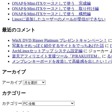
QNAPをMini-ITXケースとして使う 完成編
QNAPをMini-ITXケースとして使う 取り付け編
QNAPをMini-ITXケースとして使う 構想編
Linuxに追加したユーザーのメールが受信ができない
最近のコメント
WinX DVD Ripper Platinum プレゼントキャンペーン！
写真をそれっぽく紹介するサイトをでっちあげた話
に
ArchLinuxセットアップ システム設定編
に
ジョーカー
楽天アフィリエイト支援ツール「P!RAKUITEM」
に
る
メンブレンキーボードを改造して高級感を出したい！パ
アーカイブ
アーカイブ
カテゴリー
カテゴリー