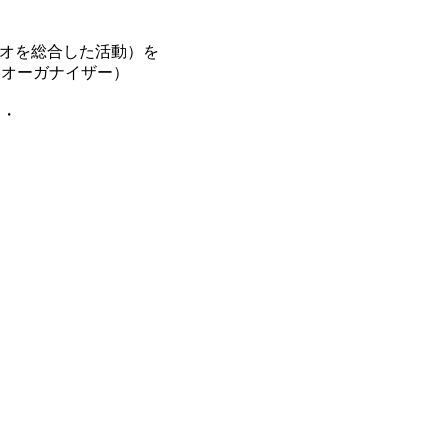
とオーディオを総合した活動）を
音声知的なオーガナイザー）
・・