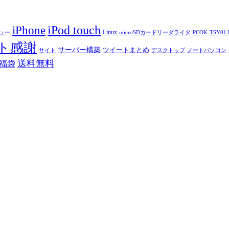
iPod touch
iPhone
Linux
ニュー
microSDカードリーダライタ
PCOK
TSY01 b
ト感謝
サーバー構築
ツイートまとめ
サイト
デスクトップ
ノートパソコン
送料無料
福袋