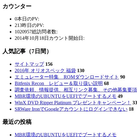
カウンター
0
本日のPV:
213
昨日のPV:
1020957
総訪問者数:
2014年10月18日
カウント開始日:
人気記事（7日間）
サイトマップ
156
2016年 オリオスペック 福袋
130
エミュレーター特集 ROMダウンロードサイト
90
Bitfenix Recon レビュー＆取り扱い説明
68
調査依頼、情報提供、相互リンク募集、その他募集要項
MBR環境のUBUNTUをUEFIでブートするメモ
49
WinX DVD Ripper Platinum プレゼントキャンペーン！
3
SRWare IronでGoogleアカウントにログインできない
18
最近の投稿
MBR環境のUBUNTUをUEFIでブートするメモ