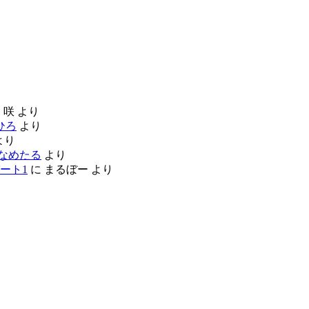
に
咲
より
ひろ
より
より
なめたる
より
ート1
に
まるぼー
より