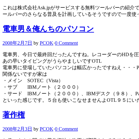
これは株式会社Ask.jpがサービスする無料ツールバーの
ールバーのさらなる普及を計画しているそうですので一度使
電車男＆俺んちのパソコン
2008年2月7日
by
PCOK
·
0 Comment
電車男、今日で最終回だったんですね。レコーダーのHDを圧
あの早いタイピングがうらやましいですOTL
電車男に登場していたパソコンは幅広かったですねえ・・・Pana
関係ないですが家は
・メイン SOTEC（Vista）
・サブ IBMノート（２０００）
・サード IBMノート（２０００）、IBMデスク（９８）、Pan
といった感じです。５台も使いこなせませんよOTL９５にい
著作権
2008年2月3日
by
PCOK
·
0 Comment