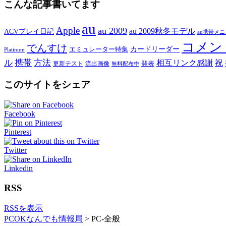
こんな記事書いてます
au
Apple
au 2009
au 2009秋冬モデル
ACVプレイ日記
au携帯メ
コメン
でんすけ
カードリーダー
エミュレーター特集
Platinum
ル
携帯
方法
相互リンク感謝
祝
発表
更新テスト
流出画像
無料配布中
このサイトをシェア
Facebook
Pinterest
Twitter
Linkedin
RSS
RSSを表示
PCOKなんでも情報局
>
PC-全般