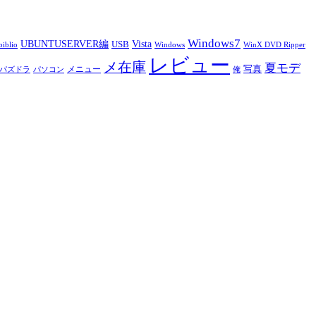
Windows7
UBUNTUSERVER編
Vista
USB
iblio
Windows
WinX DVD Ripper
レビュー
メ在庫
夏モデ
写真
メニュー
パズドラ
パソコン
俺