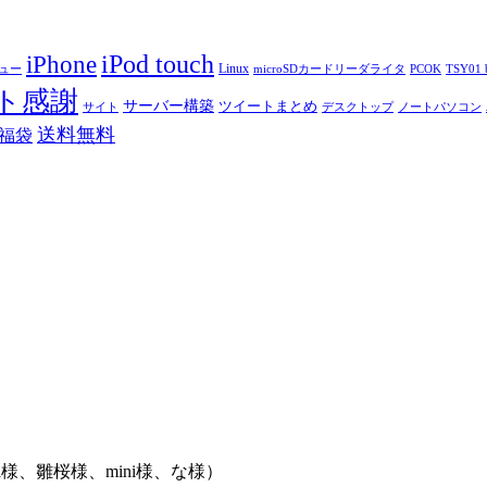
iPod touch
iPhone
Linux
ニュー
microSDカードリーダライタ
PCOK
TSY01 b
ト感謝
サーバー構築
ツイートまとめ
サイト
デスクトップ
ノートパソコン
送料無料
福袋
様、雛桜様、mini様、な様）