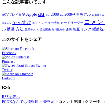
こんな記事書いてます
au
Apple
au 2009
au 2009秋冬モデル
ACVプレイ日記
au携帯メ
コメン
でんすけ
カードリーダー
エミュレーター特集
Platinum
ル
携帯
方法
相互リンク感謝
祝
発表
更新テスト
流出画像
無料配布中
このサイトをシェア
Facebook
Pinterest
Twitter
Linkedin
RSS
RSSを表示
PCOKなんでも情報局
>
携帯-au
>
コメント感謝（クマー様、a