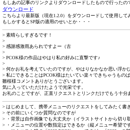
もしあの記事のリンクよりダウンロードしたもので行ったの
ダウンロード
こちらより最新版（現在1.2.0）をダウンロードして使用し
もしかするとSP版の適用のせいとか・・・
> 素晴らしすぎるです！
>
> 感謝感激雨あられですよー（古
>
> PCOK様の作品はやはり私の好みに直撃です♪
>
> 何かお礼を考えていたのですが、やはりなかなか思い浮か
> 私にできることはPCOK様はたいてい楽々できちゃうもの
雛桜様コメントありがとうございます。
気に入っていただけたようで光栄です。
お礼のことですが、正直リクエストとリンクだけでもう十分
> はじめまして、携帯メニューのリクエストをしてみたく書
> その前にいくつか質問なのですが
> ・背景は自作画像でも大丈夫か（イラストサイトから切り
> ・メニューの位置や数指定はできるか（縦メニュー希望で