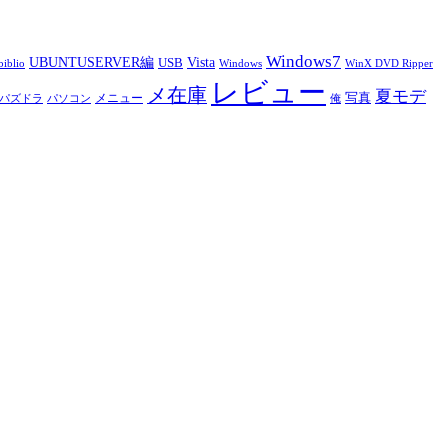
Windows7
UBUNTUSERVER編
Vista
USB
iblio
Windows
WinX DVD Ripper
レビュー
メ在庫
夏モデ
写真
メニュー
パズドラ
パソコン
俺