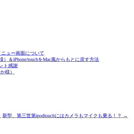
とメニュー画面について
iPhone/touchをMac風からもとに戻す方法
メント感謝
ゆか様）
」
新型、第三世第ipodtouchにはカメラもマイクも乗る！？
→