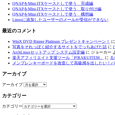
QNAPをMini-ITXケースとして使う 完成編
QNAPをMini-ITXケースとして使う 取り付け編
QNAPをMini-ITXケースとして使う 構想編
Linuxに追加したユーザーのメールが受信ができない
最近のコメント
WinX DVD Ripper Platinum プレゼントキャンペーン！
写真をそれっぽく紹介するサイトをでっちあげた話
に
ArchLinuxセットアップ システム設定編
に
ジョーカー
楽天アフィリエイト支援ツール「P!RAKUITEM」
に
る
メンブレンキーボードを改造して高級感を出したい！パ
アーカイブ
アーカイブ
カテゴリー
カテゴリー