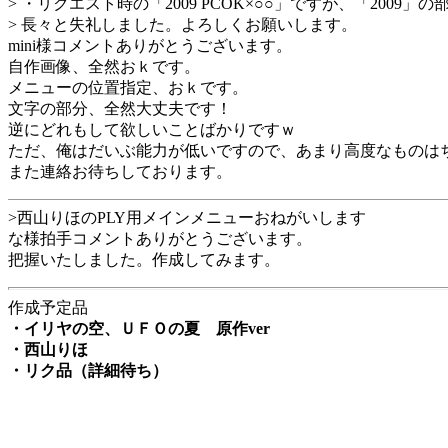
> ・リクエスト時の「2009 PCOK×○○」ですが、「200
> 長々と失礼しました。よろしくお願いします。
mini様コメントありがとうございます。
自作画像、全然おｋです。
メニューの位置指定、おｋです。
文字の部分、全然大丈夫です！
逆にどれもして欲しいことばかりですｗ
ただ、俺はだいぶ能力が低いですので、あまり高度なものは
また連絡お待ちしております。
>西山りほのPLY用メインメニューおねがいします
な様拍手コメントありがとうございます。
把握いたしました。作成してみます。
作成予定品
・イリヤの空、ＵＦＯの夏 原作ver
・西山りほ
・リク品（詳細待ち）