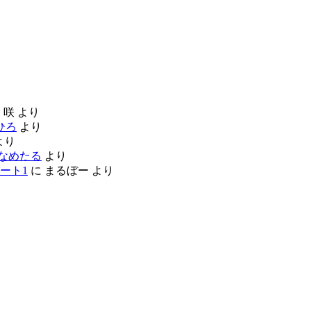
に
咲
より
ひろ
より
より
なめたる
より
ート1
に
まるぼー
より