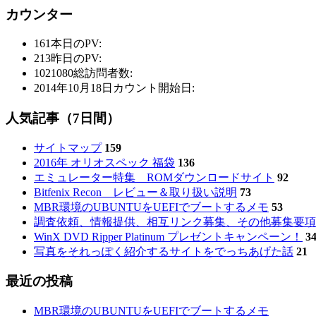
カウンター
161
本日のPV:
213
昨日のPV:
1021080
総訪問者数:
2014年10月18日
カウント開始日:
人気記事（7日間）
サイトマップ
159
2016年 オリオスペック 福袋
136
エミュレーター特集 ROMダウンロードサイト
92
Bitfenix Recon レビュー＆取り扱い説明
73
MBR環境のUBUNTUをUEFIでブートするメモ
53
調査依頼、情報提供、相互リンク募集、その他募集要項
WinX DVD Ripper Platinum プレゼントキャンペーン！
3
写真をそれっぽく紹介するサイトをでっちあげた話
21
最近の投稿
MBR環境のUBUNTUをUEFIでブートするメモ