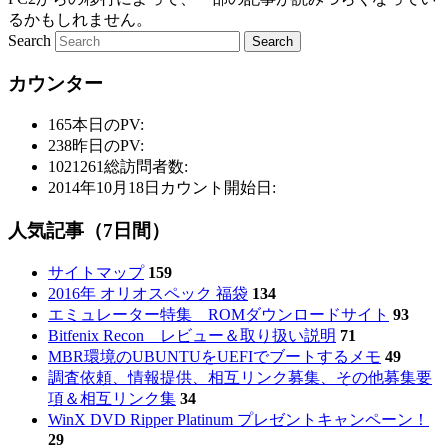
るかもしれません。
Search
カウンター
165
本日のPV:
238
昨日のPV:
1021261
総訪問者数:
2014年10月18日
カウント開始日:
人気記事（7日間）
サイトマップ
159
2016年 オリオスペック 福袋
134
エミュレーター特集 ROMダウンロードサイト
93
Bitfenix Recon レビュー＆取り扱い説明
71
MBR環境のUBUNTUをUEFIでブートするメモ
49
調査依頼、情報提供、相互リンク募集、その他募集要
項＆相互リンク集
34
WinX DVD Ripper Platinum プレゼントキャンペーン！
29