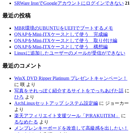
SRWare IronでGoogleアカウントにログインできない
21
最近の投稿
MBR環境のUBUNTUをUEFIでブートするメモ
QNAPをMini-ITXケースとして使う 完成編
QNAPをMini-ITXケースとして使う 取り付け編
QNAPをMini-ITXケースとして使う 構想編
Linuxに追加したユーザーのメールが受信ができない
最近のコメント
WinX DVD Ripper Platinum プレゼントキャンペーン！
に
咲
より
写真をそれっぽく紹介するサイトをでっちあげた話
に
ひろ
より
ArchLinuxセットアップ システム設定編
に
ジョーカー
より
楽天アフィリエイト支援ツール「P!RAKUITEM」
に
るなめたる
より
メンブレンキーボードを改造して高級感を出したい！