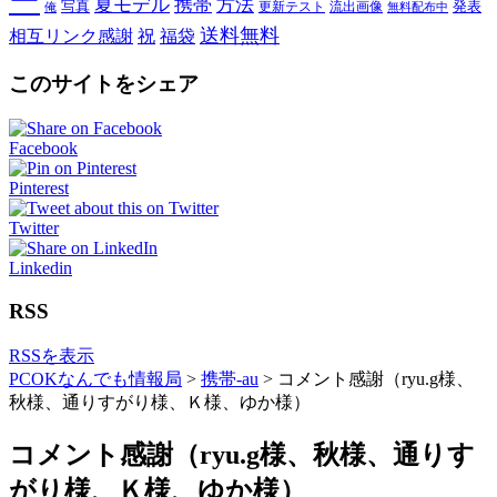
ー
夏モデル
携帯
方法
写真
発表
更新テスト
流出画像
俺
無料配布中
送料無料
相互リンク感謝
祝
福袋
このサイトをシェア
Facebook
Pinterest
Twitter
Linkedin
RSS
RSSを表示
PCOKなんでも情報局
>
携帯-au
>
コメント感謝（ryu.g様、
秋様、通りすがり様、Ｋ様、ゆか様）
コメント感謝（ryu.g様、秋様、通りす
がり様、Ｋ様、ゆか様）