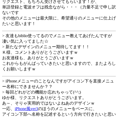
リクエスト、もちろん受けさせてもらいます！が、
単語登録と電波オフは残念ながら・・・（力量不足で申し訳
ないです
その他のメニューは最大限に、希望通りのメニューに仕上げ
たいと思います！
> 友達もbiblio使ってるのでメニュー教えてあげたんですが
凄い気に入ってました☆
> 新たなデザインのメニュー期待してます！！
Ｋ様、コメントありがとうございますｗ
お友達様も、ありがとうございますｗ
これからもがんばっていきたいと思いますので、またよろし
くお願いしますｗ
> iPhoneメニューのことなんですがアイコン下を直接メニュ
ー名称にできませんか？？
> 毎回どれがどの機能か忘れちゃって(^^;)
ゆか様、リクエストありがとうございます。
あ～、そりゃ実用的ではないよねあのデザインｗ
一応、
iPhone風ver3
のほうのメニューをベースに、
アイコン下部へ名称を記述するという方向で行きたいと思い