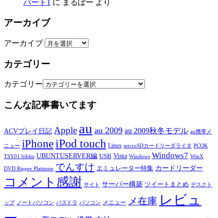
パート1
に
まるぼー
より
アーカイブ
アーカイブ
カテゴリー
カテゴリー
こんな記事書いてます
au
Apple
au 2009
au 2009秋冬モデル
ACVプレイ日記
au携帯メ
iPod touch
iPhone
Linux
ニュー
microSDカードリーダライタ
PCOK
Windows7
UBUNTUSERVER編
Vista
USB
TSY01 biblio
Windows
WinX
でんすけ
カードリーダー
エミュレーター特集
DVD Ripper Platinum
コメント感謝
サーバー構築
ツイートまとめ
サイト
デスクト
レビュ
メ在庫
メニュー
ップ
ノートパソコン
パズドラ
パソコン