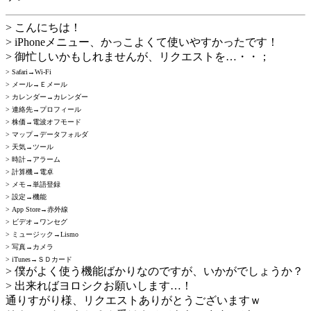
> こんにちは！
> iPhoneメニュー、かっこよくて使いやすかったです！
> 御忙しいかもしれませんが、リクエストを…・・；
> Safari→Wi-Fi
> メール→Ｅメール
> カレンダー→カレンダー
> 連絡先→プロフィール
> 株価→電波オフモード
> マップ→データフォルダ
> 天気→ツール
> 時計→アラーム
> 計算機→電卓
> メモ→単語登録
> 設定→機能
> App Store→赤外線
> ビデオ→ワンセグ
> ミュージック→Lismo
> 写真→カメラ
> iTunes→ＳＤカード
> 僕がよく使う機能ばかりなのですが、いかがでしょうか？
> 出来ればヨロシクお願いします…！
通りすがり様、リクエストありがとうございますｗ