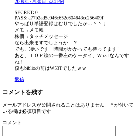
2009年7月30日 5:24 PM
SECRET: 0
PASS: a77b2ad5c946c652e604648cc256409f
やっぱり単語登録はむりでしたか…＾＾；
メモ→メモ帳
株価→タッチメッセージ
なら出来ますでしょうか…？
でも、凄いです！時間がかかっても待ってます！
あと、ＴＯＰ絵の一番左のケータイ、W53Tなんです
ね！
僕もbiblioの前はW53Tでしたｗｗ
返信
コメントを残す
メールアドレスが公開されることはありません。
*
が付いて
いる欄は必須項目です
コメント