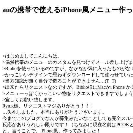
auの携帯で使えるiPhone風メニュー作
>はじめましてこんにちは。
>偶然携帯のメニューのカスタムを見つけてメール差し上げ
>Biblioを使っているのですが、なかなか気に入ったものが
>かっこいいデザインで思わずダウンロードして使わせてい
>当方知識が無く自分で造ることができません…(T_T)
>出来たらリクエストなのですが、Biblio様にMacかi Phone 
>メニューっぽくかっこいい物をリクエストできますでしょ
>宜しくお願い致します。
Ryu.g様、リクエストマジありがとう！！！
…失礼しました。本当にありがとうございます。
今までこのブログでなんか募集みたいなことしても完全スル
反応がありうれしい限りです！（ちなみに現在名前はPCOK
と、言うことで、iPhone風、作ってみました！