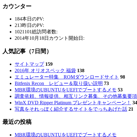
カウンター
184
本日のPV:
213
昨日のPV:
1021101
総訪問者数:
2014年10月18日
カウント開始日:
人気記事（7日間）
サイトマップ
159
2016年 オリオスペック 福袋
138
エミュレーター特集 ROMダウンロードサイト
98
Bitfenix Recon レビュー＆取り扱い説明
73
MBR環境のUBUNTUをUEFIでブートするメモ
53
調査依頼、情報提供、相互リンク募集、その他募集要項
WinX DVD Ripper Platinum プレゼントキャンペーン！
3
写真をそれっぽく紹介するサイトをでっちあげた話
21
最近の投稿
MBR環境のUBUNTUをUEFIでブートするメモ