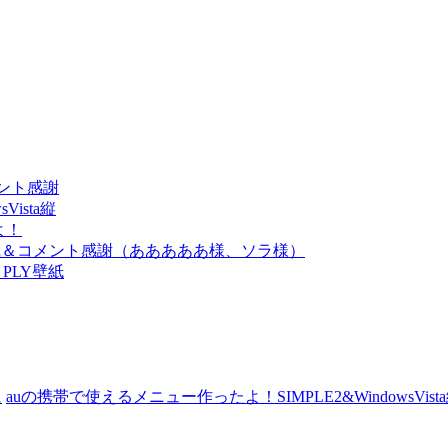
メント感謝
ista縦
よ！
ド風＆コメント感謝（あああああ様、ソラ様）
PLY壁紙
に
auの携帯で使えるメニュー作ったよ！SIMPLE2&WindowsVist