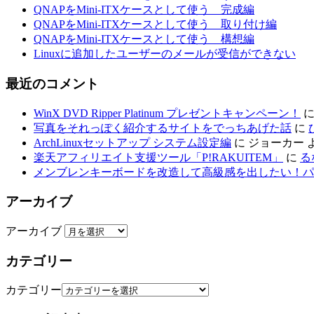
QNAPをMini-ITXケースとして使う 完成編
QNAPをMini-ITXケースとして使う 取り付け編
QNAPをMini-ITXケースとして使う 構想編
Linuxに追加したユーザーのメールが受信ができない
最近のコメント
WinX DVD Ripper Platinum プレゼントキャンペーン！
写真をそれっぽく紹介するサイトをでっちあげた話
に
ArchLinuxセットアップ システム設定編
に
ジョーカー
楽天アフィリエイト支援ツール「P!RAKUITEM」
に
る
メンブレンキーボードを改造して高級感を出したい！パ
アーカイブ
アーカイブ
カテゴリー
カテゴリー