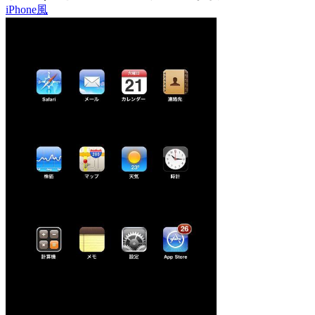
iPhone風