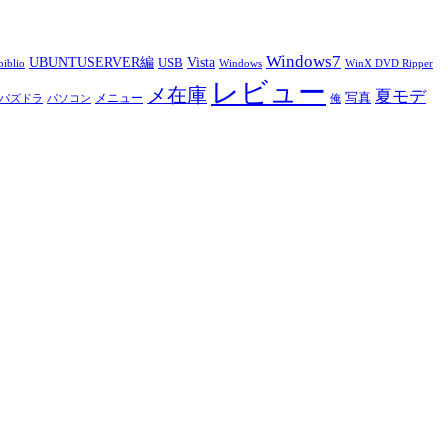
Windows7
UBUNTUSERVER編
Vista
USB
iblio
Windows
WinX DVD Ripper
レビュー
メ在庫
夏モデ
写真
メニュー
パズドラ
パソコン
俺