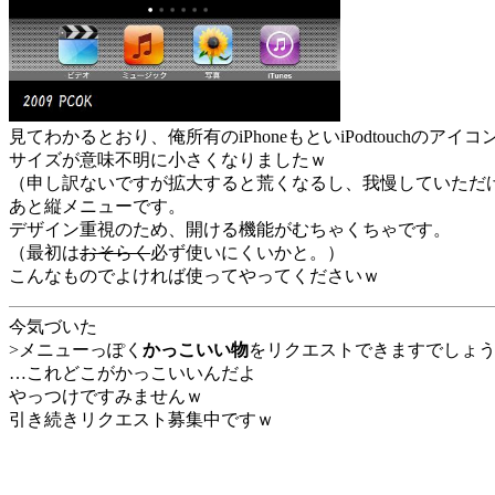
見てわかるとおり、俺所有のiPhoneもといiPodtouchのア
サイズが意味不明に小さくなりましたｗ
（申し訳ないですが拡大すると荒くなるし、我慢していただ
あと縦メニューです。
デザイン重視のため、開ける機能がむちゃくちゃです。
（最初は
おそらく
必ず使いにくいかと。）
こんなものでよければ使ってやってくださいｗ
今気づいた
>メニューっぽく
かっこいい物
をリクエストできますでしょ
…これどこがかっこいいんだよ
やっつけですみませんｗ
引き続きリクエスト募集中ですｗ