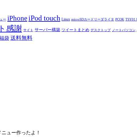
iPod touch
iPhone
Linux
ニュー
microSDカードリーダライタ
PCOK
TSY01 b
ト感謝
サーバー構築
ツイートまとめ
サイト
デスクトップ
ノートパソコン
送料無料
福袋
e風メニュー作ったよ！