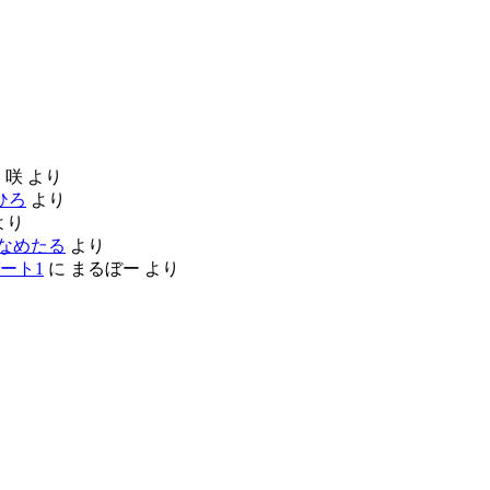
に
咲
より
ひろ
より
より
なめたる
より
ート1
に
まるぼー
より