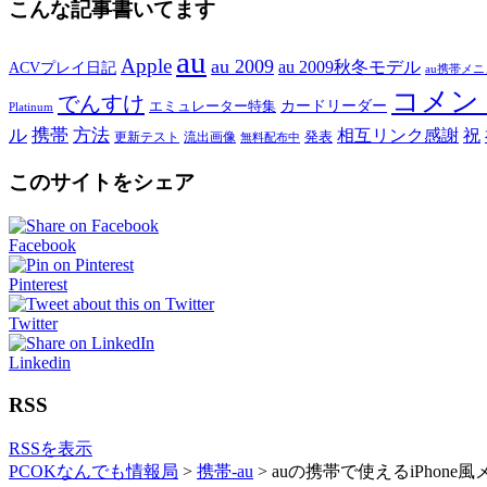
こんな記事書いてます
au
Apple
au 2009
au 2009秋冬モデル
ACVプレイ日記
au携帯メ
コメン
でんすけ
カードリーダー
エミュレーター特集
Platinum
ル
携帯
方法
相互リンク感謝
祝
発表
更新テスト
流出画像
無料配布中
このサイトをシェア
Facebook
Pinterest
Twitter
Linkedin
RSS
RSSを表示
PCOKなんでも情報局
>
携帯-au
>
auの携帯で使えるiPhon