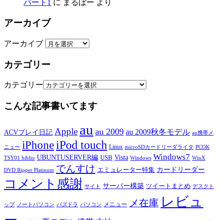
パート1
に
まるぼー
より
アーカイブ
アーカイブ
カテゴリー
カテゴリー
こんな記事書いてます
au
Apple
au 2009
au 2009秋冬モデル
ACVプレイ日記
au携帯メ
iPod touch
iPhone
Linux
ニュー
microSDカードリーダライタ
PCOK
Windows7
UBUNTUSERVER編
Vista
USB
TSY01 biblio
Windows
WinX
でんすけ
カードリーダー
エミュレーター特集
DVD Ripper Platinum
コメント感謝
サーバー構築
ツイートまとめ
サイト
デスクト
レビュ
メ在庫
メニュー
ップ
ノートパソコン
パズドラ
パソコン