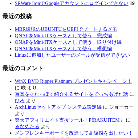
SRWare IronでGoogleアカウントにログインできない
19
最近の投稿
MBR環境のUBUNTUをUEFIでブートするメモ
QNAPをMini-ITXケースとして使う 完成編
QNAPをMini-ITXケースとして使う 取り付け編
QNAPをMini-ITXケースとして使う 構想編
Linuxに追加したユーザーのメールが受信ができない
最近のコメント
WinX DVD Ripper Platinum プレゼントキャンペーン！
に
咲
より
写真をそれっぽく紹介するサイトをでっちあげた話
に
ひろ
より
ArchLinuxセットアップ システム設定編
に
ジョーカー
より
楽天アフィリエイト支援ツール「P!RAKUITEM」
に
るなめたる
より
メンブレンキーボードを改造して高級感を出したい！