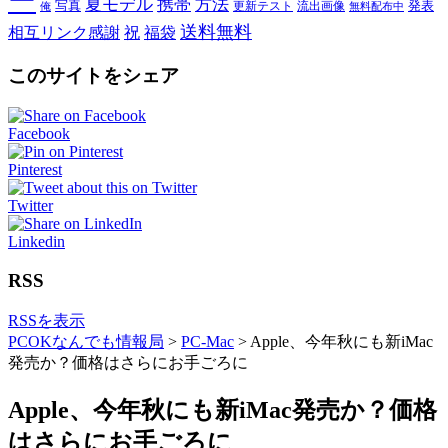
ー
夏モデル
携帯
方法
写真
発表
更新テスト
流出画像
俺
無料配布中
送料無料
相互リンク感謝
祝
福袋
このサイトをシェア
Facebook
Pinterest
Twitter
Linkedin
RSS
RSSを表示
PCOKなんでも情報局
>
PC-Mac
>
Apple、今年秋にも新iMac
発売か？価格はさらにお手ごろに
Apple、今年秋にも新iMac発売か？価格
はさらにお手ごろに