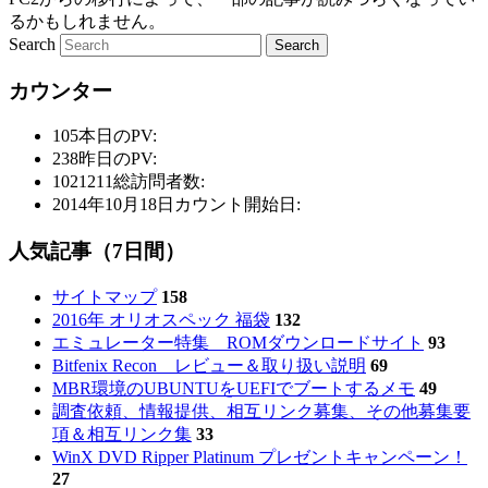
るかもしれません。
Search
カウンター
105
本日のPV:
238
昨日のPV:
1021211
総訪問者数:
2014年10月18日
カウント開始日:
人気記事（7日間）
サイトマップ
158
2016年 オリオスペック 福袋
132
エミュレーター特集 ROMダウンロードサイト
93
Bitfenix Recon レビュー＆取り扱い説明
69
MBR環境のUBUNTUをUEFIでブートするメモ
49
調査依頼、情報提供、相互リンク募集、その他募集要
項＆相互リンク集
33
WinX DVD Ripper Platinum プレゼントキャンペーン！
27