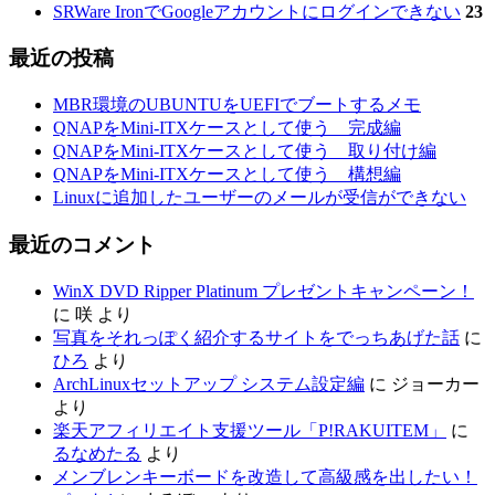
SRWare IronでGoogleアカウントにログインできない
23
最近の投稿
MBR環境のUBUNTUをUEFIでブートするメモ
QNAPをMini-ITXケースとして使う 完成編
QNAPをMini-ITXケースとして使う 取り付け編
QNAPをMini-ITXケースとして使う 構想編
Linuxに追加したユーザーのメールが受信ができない
最近のコメント
WinX DVD Ripper Platinum プレゼントキャンペーン！
に
咲
より
写真をそれっぽく紹介するサイトをでっちあげた話
に
ひろ
より
ArchLinuxセットアップ システム設定編
に
ジョーカー
より
楽天アフィリエイト支援ツール「P!RAKUITEM」
に
るなめたる
より
メンブレンキーボードを改造して高級感を出したい！