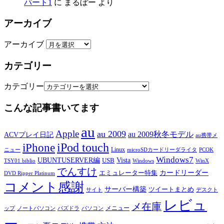
パート1
に
まるぼー
より
アーカイブ
アーカイブ
カテゴリー
カテゴリー
こんな記事書いてます
au
Apple
au 2009
au 2009秋冬モデル
ACVプレイ日記
au携帯メ
iPod touch
iPhone
Linux
ニュー
microSDカードリーダライタ
PCOK
Windows7
UBUNTUSERVER編
Vista
USB
TSY01 biblio
Windows
WinX
でんすけ
カードリーダー
エミュレーター特集
DVD Ripper Platinum
コメント感謝
サーバー構築
ツイートまとめ
サイト
デスクト
レビュ
メ在庫
メニュー
ップ
ノートパソコン
パズドラ
パソコン