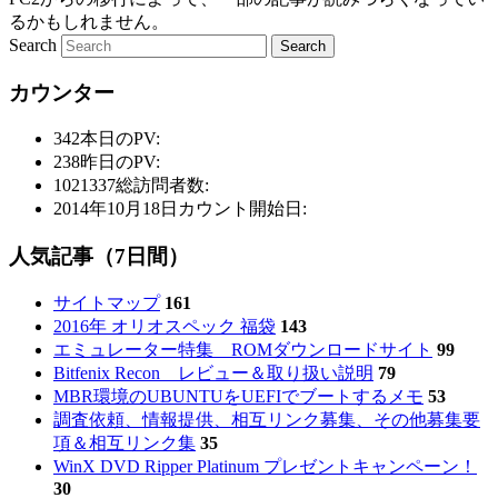
るかもしれません。
Search
カウンター
342
本日のPV:
238
昨日のPV:
1021337
総訪問者数:
2014年10月18日
カウント開始日:
人気記事（7日間）
サイトマップ
161
2016年 オリオスペック 福袋
143
エミュレーター特集 ROMダウンロードサイト
99
Bitfenix Recon レビュー＆取り扱い説明
79
MBR環境のUBUNTUをUEFIでブートするメモ
53
調査依頼、情報提供、相互リンク募集、その他募集要
項＆相互リンク集
35
WinX DVD Ripper Platinum プレゼントキャンペーン！
30