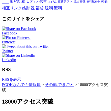
ー
夏モデル
携帯
方法
写真
発表
更新テスト
流出画像
俺
無料配布中
送料無料
相互リンク感謝
祝
福袋
このサイトをシェア
Facebook
Pinterest
Twitter
Linkedin
RSS
RSSを表示
PCOKなんでも情報局
>
その他-できごと
>
18000アクセス突
破
18000アクセス突破