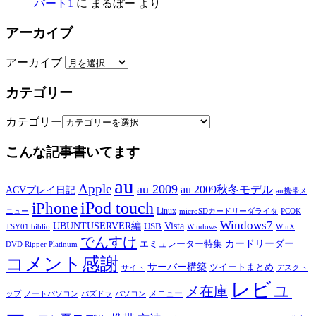
パート1
に
まるぼー
より
アーカイブ
アーカイブ
カテゴリー
カテゴリー
こんな記事書いてます
au
Apple
au 2009
au 2009秋冬モデル
ACVプレイ日記
au携帯メ
iPod touch
iPhone
Linux
ニュー
microSDカードリーダライタ
PCOK
Windows7
UBUNTUSERVER編
Vista
USB
TSY01 biblio
Windows
WinX
でんすけ
カードリーダー
エミュレーター特集
DVD Ripper Platinum
コメント感謝
サーバー構築
ツイートまとめ
サイト
デスクト
レビュ
メ在庫
メニュー
ップ
ノートパソコン
パズドラ
パソコン