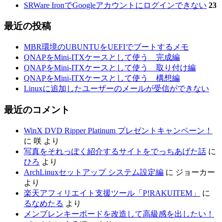
SRWare IronでGoogleアカウントにログインできない
23
最近の投稿
MBR環境のUBUNTUをUEFIでブートするメモ
QNAPをMini-ITXケースとして使う 完成編
QNAPをMini-ITXケースとして使う 取り付け編
QNAPをMini-ITXケースとして使う 構想編
Linuxに追加したユーザーのメールが受信ができない
最近のコメント
WinX DVD Ripper Platinum プレゼントキャンペーン！
に
咲
より
写真をそれっぽく紹介するサイトをでっちあげた話
に
ひろ
より
ArchLinuxセットアップ システム設定編
に
ジョーカー
より
楽天アフィリエイト支援ツール「P!RAKUITEM」
に
るなめたる
より
メンブレンキーボードを改造して高級感を出したい！