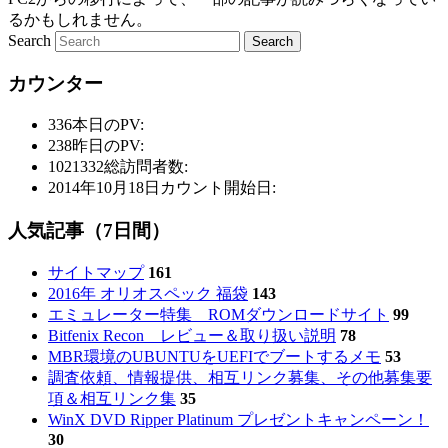
るかもしれません。
Search
カウンター
336
本日のPV:
238
昨日のPV:
1021332
総訪問者数:
2014年10月18日
カウント開始日:
人気記事（7日間）
サイトマップ
161
2016年 オリオスペック 福袋
143
エミュレーター特集 ROMダウンロードサイト
99
Bitfenix Recon レビュー＆取り扱い説明
78
MBR環境のUBUNTUをUEFIでブートするメモ
53
調査依頼、情報提供、相互リンク募集、その他募集要
項＆相互リンク集
35
WinX DVD Ripper Platinum プレゼントキャンペーン！
30