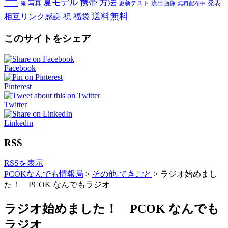
ー
夏モデル
携帯
方法
写真
発表
更新テスト
流出画像
俺
無料配布中
送料無料
相互リンク感謝
祝
福袋
このサイトをシェア
Facebook
Pinterest
Twitter
Linkedin
RSS
RSSを表示
PCOKなんでも情報局
>
その他-できごと
>
ラジオ始めまし
た！ PCOK なんでもラジオ
ラジオ始めました！ PCOK なんでも
ラジオ