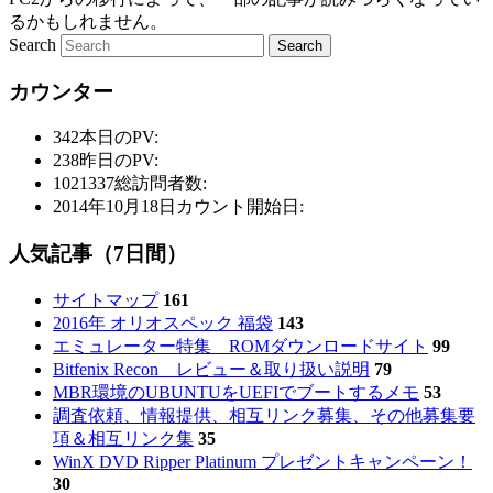
るかもしれません。
Search
カウンター
342
本日のPV:
238
昨日のPV:
1021337
総訪問者数:
2014年10月18日
カウント開始日:
人気記事（7日間）
サイトマップ
161
2016年 オリオスペック 福袋
143
エミュレーター特集 ROMダウンロードサイト
99
Bitfenix Recon レビュー＆取り扱い説明
79
MBR環境のUBUNTUをUEFIでブートするメモ
53
調査依頼、情報提供、相互リンク募集、その他募集要
項＆相互リンク集
35
WinX DVD Ripper Platinum プレゼントキャンペーン！
30