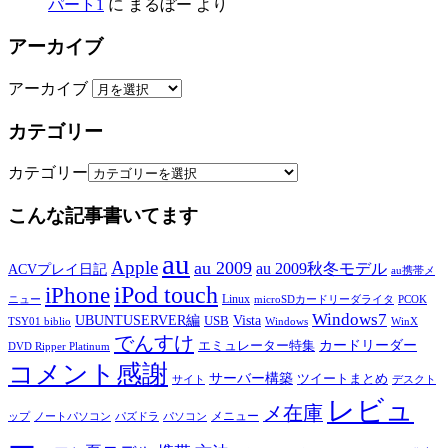
パート1
に
まるぼー
より
アーカイブ
アーカイブ
カテゴリー
カテゴリー
こんな記事書いてます
au
Apple
au 2009
au 2009秋冬モデル
ACVプレイ日記
au携帯メ
iPod touch
iPhone
Linux
ニュー
microSDカードリーダライタ
PCOK
Windows7
UBUNTUSERVER編
Vista
USB
TSY01 biblio
Windows
WinX
でんすけ
カードリーダー
エミュレーター特集
DVD Ripper Platinum
コメント感謝
サーバー構築
ツイートまとめ
サイト
デスクト
レビュ
メ在庫
メニュー
ップ
ノートパソコン
パズドラ
パソコン