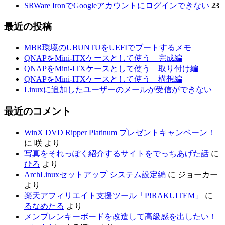
SRWare IronでGoogleアカウントにログインできない
23
最近の投稿
MBR環境のUBUNTUをUEFIでブートするメモ
QNAPをMini-ITXケースとして使う 完成編
QNAPをMini-ITXケースとして使う 取り付け編
QNAPをMini-ITXケースとして使う 構想編
Linuxに追加したユーザーのメールが受信ができない
最近のコメント
WinX DVD Ripper Platinum プレゼントキャンペーン！
に
咲
より
写真をそれっぽく紹介するサイトをでっちあげた話
に
ひろ
より
ArchLinuxセットアップ システム設定編
に
ジョーカー
より
楽天アフィリエイト支援ツール「P!RAKUITEM」
に
るなめたる
より
メンブレンキーボードを改造して高級感を出したい！