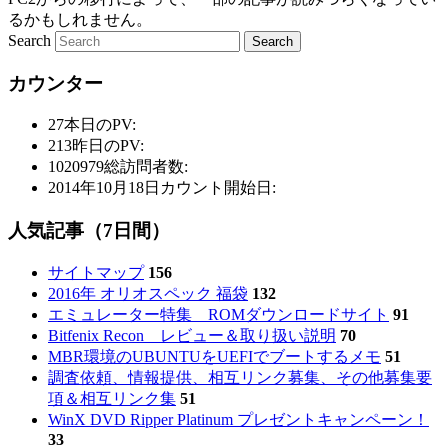
るかもしれません。
Search
カウンター
27
本日のPV:
213
昨日のPV:
1020979
総訪問者数:
2014年10月18日
カウント開始日:
人気記事（7日間）
サイトマップ
156
2016年 オリオスペック 福袋
132
エミュレーター特集 ROMダウンロードサイト
91
Bitfenix Recon レビュー＆取り扱い説明
70
MBR環境のUBUNTUをUEFIでブートするメモ
51
調査依頼、情報提供、相互リンク募集、その他募集要
項＆相互リンク集
51
WinX DVD Ripper Platinum プレゼントキャンペーン！
33