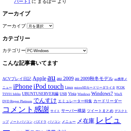
パート1
に
まるぼー
より
アーカイブ
アーカイブ
カテゴリー
カテゴリー
こんな記事書いてます
au
Apple
au 2009
au 2009秋冬モデル
ACVプレイ日記
au携帯メ
iPod touch
iPhone
Linux
ニュー
microSDカードリーダライタ
PCOK
Windows7
UBUNTUSERVER編
Vista
USB
TSY01 biblio
Windows
WinX
でんすけ
カードリーダー
エミュレーター特集
DVD Ripper Platinum
コメント感謝
サーバー構築
ツイートまとめ
サイト
デスクト
レビュ
メ在庫
メニュー
ップ
ノートパソコン
パズドラ
パソコン