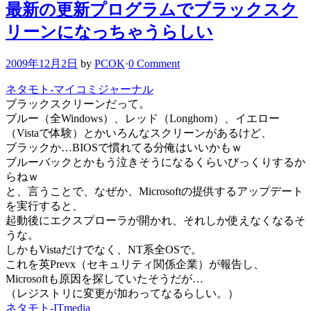
最新の更新プログラムでブラックスク
リーンになっちゃうらしい
2009年12月2日
by
PCOK
·
0 Comment
ネタモト-マイコミジャーナル
ブラックスクリーンだって。
ブルー（全Windows）、レッド（Longhorn）、イエロー
（Vistaで体験）とかいろんなスクリーンがあるけど、
ブラックか…BIOSで慣れてる分俺はいいかもｗ
ブルーバックとかもう泣きそうになるくらいびっくりするか
らねｗ
と、言うことで、なぜか、Microsoftの提供するアップデート
を実行すると、
起動後にエクスプローラが開かれ、それしか使えなくなるそ
うな。
しかもVistaだけでなく、NT系全OSで。
これを英Prevx（セキュリティ関係企業）が報告し、
Microsoftも原因を探していたそうだが…
（レジストリに変更が加わってなるらしい。）
ネタモト-ITmedia