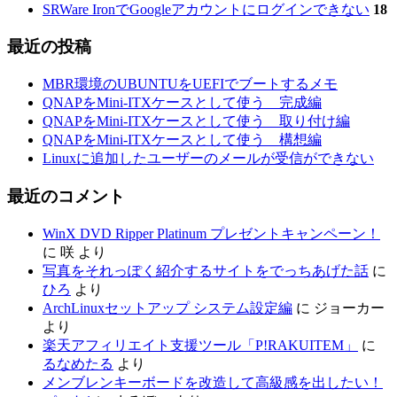
SRWare IronでGoogleアカウントにログインできない
18
最近の投稿
MBR環境のUBUNTUをUEFIでブートするメモ
QNAPをMini-ITXケースとして使う 完成編
QNAPをMini-ITXケースとして使う 取り付け編
QNAPをMini-ITXケースとして使う 構想編
Linuxに追加したユーザーのメールが受信ができない
最近のコメント
WinX DVD Ripper Platinum プレゼントキャンペーン！
に
咲
より
写真をそれっぽく紹介するサイトをでっちあげた話
に
ひろ
より
ArchLinuxセットアップ システム設定編
に
ジョーカー
より
楽天アフィリエイト支援ツール「P!RAKUITEM」
に
るなめたる
より
メンブレンキーボードを改造して高級感を出したい！