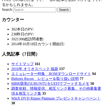
るかもしれません。
Search
カウンター
302
本日のPV:
238
昨日のPV:
1021306
総訪問者数:
2014年10月18日
カウント開始日:
人気記事（7日間）
サイトマップ
161
2016年 オリオスペック 福袋
137
エミュレーター特集 ROMダウンロードサイト
94
Bitfenix Recon レビュー＆取り扱い説明
77
MBR環境のUBUNTUをUEFIでブートするメモ
50
調査依頼、情報提供、相互リンク募集、その他募集要
項＆相互リンク集
35
WinX DVD Ripper Platinum プレゼントキャンペーン！
30