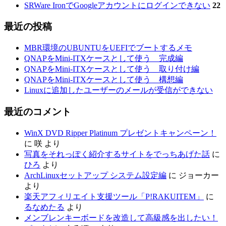
SRWare IronでGoogleアカウントにログインできない
22
最近の投稿
MBR環境のUBUNTUをUEFIでブートするメモ
QNAPをMini-ITXケースとして使う 完成編
QNAPをMini-ITXケースとして使う 取り付け編
QNAPをMini-ITXケースとして使う 構想編
Linuxに追加したユーザーのメールが受信ができない
最近のコメント
WinX DVD Ripper Platinum プレゼントキャンペーン！
に
咲
より
写真をそれっぽく紹介するサイトをでっちあげた話
に
ひろ
より
ArchLinuxセットアップ システム設定編
に
ジョーカー
より
楽天アフィリエイト支援ツール「P!RAKUITEM」
に
るなめたる
より
メンブレンキーボードを改造して高級感を出したい！