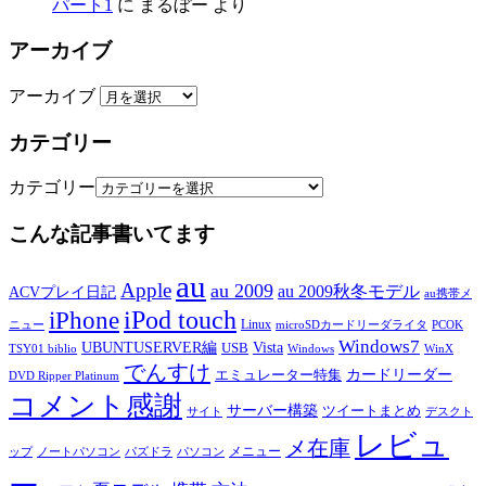
パート1
に
まるぼー
より
アーカイブ
アーカイブ
カテゴリー
カテゴリー
こんな記事書いてます
au
Apple
au 2009
au 2009秋冬モデル
ACVプレイ日記
au携帯メ
iPod touch
iPhone
Linux
ニュー
microSDカードリーダライタ
PCOK
Windows7
UBUNTUSERVER編
Vista
USB
TSY01 biblio
Windows
WinX
でんすけ
カードリーダー
エミュレーター特集
DVD Ripper Platinum
コメント感謝
サーバー構築
ツイートまとめ
サイト
デスクト
レビュ
メ在庫
メニュー
ップ
ノートパソコン
パズドラ
パソコン