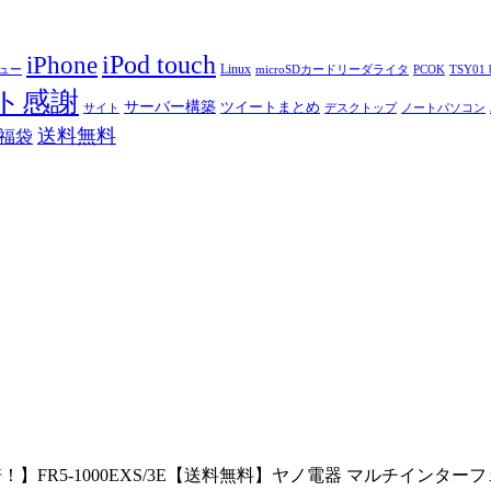
iPod touch
iPhone
Linux
ニュー
microSDカードリーダライタ
PCOK
TSY01 b
ト感謝
サーバー構築
ツイートまとめ
サイト
デスクトップ
ノートパソコン
送料無料
福袋
倍！】FR5-1000EXS/3E【送料無料】ヤノ電器 マルチインターフェ