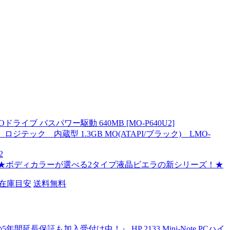
ブ バスパワー駆動 640MB [MO-P640U2]
ジテック 内蔵型 1.3GB MO(ATAPI/ブラック) LMO-
2
RA」★ボディカラーが選べる2タイプ液晶ビエラの新シリーズ！★
在庫目安
送料無料
長保証も加入受付け中！』 HP 2133 Mini-Note PCハイ