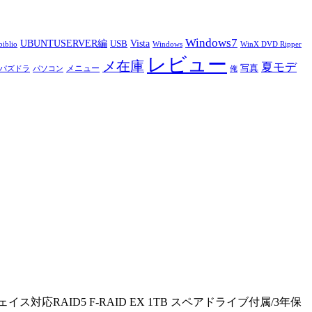
Windows7
UBUNTUSERVER編
Vista
USB
iblio
Windows
WinX DVD Ripper
レビュー
メ在庫
夏モデ
写真
メニュー
パズドラ
パソコン
俺
イス対応RAID5 F-RAID EX 1TB スペアドライブ付属/3年保