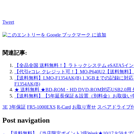
Tweet
関連記事:
【全品全国 送料無料！】ラトックシステム eSATA5インチ
【代引eコレ クレジット可！】MO-P640U2【送料無料】【
【送料無料】LMO-F1354AK(B) 1.3GBまでの記録に
F1354AK(B)
★ 送料無料 ★BD-ROM・HD DVD-ROM対応USB2.
【送料無料】【5年延長保証＆設置（別料金）お取扱い中】
3E
3年保証
FR5-1000EXS
R-Card
お取り寄せ
スペアドライブ
Post navigation
←
【送料無料】《当店限定ポイント2倍Week★10/17 9:59ま