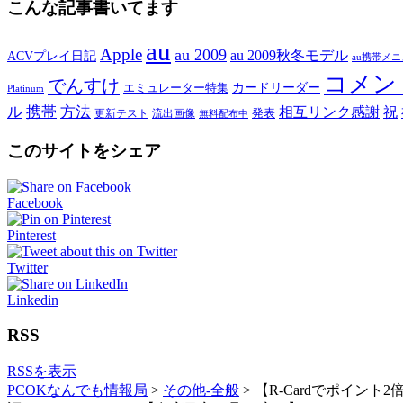
こんな記事書いてます
au
Apple
au 2009
au 2009秋冬モデル
ACVプレイ日記
au携帯メ
コメン
でんすけ
カードリーダー
エミュレーター特集
Platinum
ル
携帯
方法
相互リンク感謝
祝
発表
更新テスト
流出画像
無料配布中
このサイトをシェア
Facebook
Pinterest
Twitter
Linkedin
RSS
RSSを表示
PCOKなんでも情報局
>
その他-全般
>
【R-Cardでポイント2