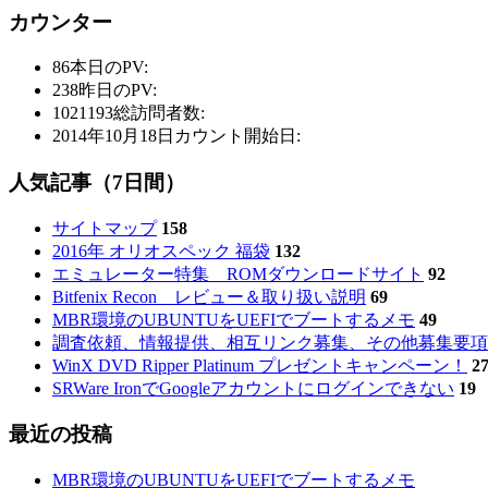
カウンター
86
本日のPV:
238
昨日のPV:
1021193
総訪問者数:
2014年10月18日
カウント開始日:
人気記事（7日間）
サイトマップ
158
2016年 オリオスペック 福袋
132
エミュレーター特集 ROMダウンロードサイト
92
Bitfenix Recon レビュー＆取り扱い説明
69
MBR環境のUBUNTUをUEFIでブートするメモ
49
調査依頼、情報提供、相互リンク募集、その他募集要項
WinX DVD Ripper Platinum プレゼントキャンペーン！
2
SRWare IronでGoogleアカウントにログインできない
19
最近の投稿
MBR環境のUBUNTUをUEFIでブートするメモ