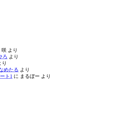
に
咲
より
ひろ
より
より
なめたる
より
ート1
に
まるぼー
より