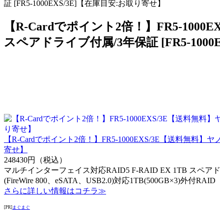
証 [FR5-1000EXS/3E]【在庫目安:お取り寄せ】
【R-Cardでポイント2倍！】FR5-1000
スペアドライブ付属/3年保証 [FR5-100
【R-Cardでポイント2倍！】FR5-1000EXS/3E【送料無料】ヤ
寄せ】
248430円（税込）
マルチインターフェイス対応RAID5 F-RAID EX 1TB 
(FireWire 800、eSATA、USB2.0)対応1TB(500GB×3)外付RAID
さらに詳しい情報はコチラ≫
[PR]
まぐまぐ