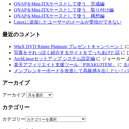
QNAPをMini-ITXケースとして使う 完成編
QNAPをMini-ITXケースとして使う 取り付け編
QNAPをMini-ITXケースとして使う 構想編
Linuxに追加したユーザーのメールが受信ができない
最近のコメント
WinX DVD Ripper Platinum プレゼントキャンペーン！
写真をそれっぽく紹介するサイトをでっちあげた話
に
ArchLinuxセットアップ システム設定編
に
ジョーカー
楽天アフィリエイト支援ツール「P!RAKUITEM」
に
る
メンブレンキーボードを改造して高級感を出したい！パ
アーカイブ
アーカイブ
カテゴリー
カテゴリー