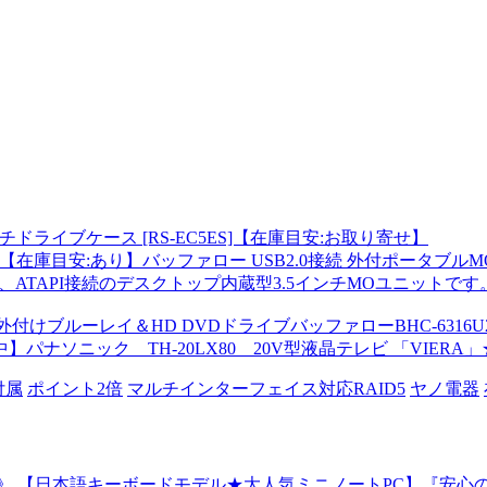
ドライブケース [RS-EC5ES]【在庫目安:お取り寄せ】
在庫目安:あり】バッファロー USB2.0接続 外付ポータブルMOドライ
対応、ATAPI接続のデスクトップ内蔵型3.5インチMOユニットです。ロ
0用 外付けブルーレイ＆HD DVDドライブバッファローBHC-6316U
パナソニック TH-20LX80 20V型液晶テレビ 「VIE
付属
ポイント2倍
マルチインターフェイス対応RAID5
ヤノ電器
で》 【日本語キーボードモデル★大人気ミニノートPC】『安心の5年間延