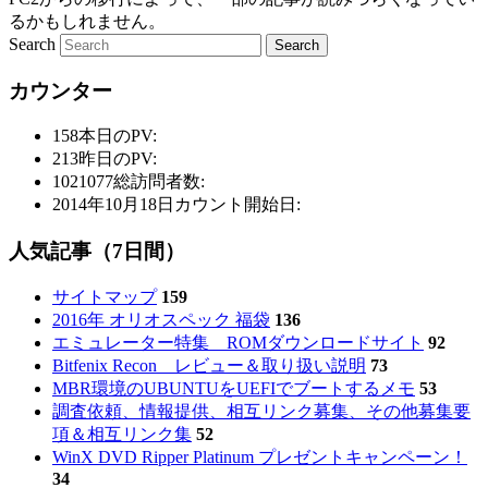
るかもしれません。
Search
カウンター
158
本日のPV:
213
昨日のPV:
1021077
総訪問者数:
2014年10月18日
カウント開始日:
人気記事（7日間）
サイトマップ
159
2016年 オリオスペック 福袋
136
エミュレーター特集 ROMダウンロードサイト
92
Bitfenix Recon レビュー＆取り扱い説明
73
MBR環境のUBUNTUをUEFIでブートするメモ
53
調査依頼、情報提供、相互リンク募集、その他募集要
項＆相互リンク集
52
WinX DVD Ripper Platinum プレゼントキャンペーン！
34