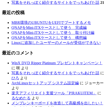
写真をそれっぽく紹介するサイトをでっちあげた話
21
最近の投稿
MBR環境のUBUNTUをUEFIでブートするメモ
QNAPをMini-ITXケースとして使う 完成編
QNAPをMini-ITXケースとして使う 取り付け編
QNAPをMini-ITXケースとして使う 構想編
Linuxに追加したユーザーのメールが受信ができない
最近のコメント
WinX DVD Ripper Platinum プレゼントキャンペーン！
に
咲
より
写真をそれっぽく紹介するサイトをでっちあげた話
に
ひろ
より
ArchLinuxセットアップ システム設定編
に
ジョーカー
より
楽天アフィリエイト支援ツール「P!RAKUITEM」
に
るなめたる
より
メンブレンキーボードを改造して高級感を出したい！