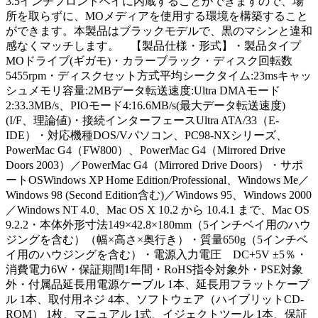
3.5インチフロントベイに内蔵することができますので、場
所を取らずに、MOメディアを使用する環境を構築すること
ができます。本製品はブラックモデルで、黒のマシンと違和
感なくマッチします。 【製品仕様・形式】・製品タイプ
MOドライブ(ギガモ)・カラーブラック・ディスク回転数
5455rpm・ディスクセット方式平均シークタイム:23msキャッ
シュメモリ容量:2MBデータ転送速度:Ultra DMAモード
2:33.3MB/s、PIOモード4:16.6MB/s(最大データ転送速度)
(I/F、理論値)・接続インターフェースUltra ATA/33（E-
IDE）・対応機種DOS/Vパソコン、PC98-NXシリーズ、
PowerMac G4（FW800）、PowerMac G4（Mirrored Drive
Doors 2003）／PowerMac G4（Mirrored Drive Doors）・サポ
ートOSWindows XP Home Edition/Professional、Windows Me／
Windows 98 (Second Edition含む)／Windows 95、Windows 2000
／Windows NT 4.0、Mac OS X 10.2 から 10.4.1 まで、Mac OS
9.2.2・本体外形寸法149×42.8×180mm（5インチベイ用のハウ
ジングを含む）（幅×高さ×奥行き）・質量650g（5インチベ
イ用のハウジングを含む）・電源入力電圧 DC+5V ±5％・
消費電力6W・保証期間1年間・RoHS指令対象外・PSE対象
外・付属品延長用電源ケーブル 1本、延長用フラットケーブ
ル 1本、取付用ネジ 4本、ソフトウェア（ハイブリットCD-
ROM） 1枚、マニュアル 1式、イジェクトツール 1本、保証