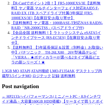
【R-Cardでポイント2倍！】FR5-1000EXS/3E【送料無
料】ヤノ電器 マルチインターフェイス対応RAID5 F-
RAID EX 1TB スペアドライブ付属/3年保証 [FR5-
1000EXS/3E]【在庫目安:お取り寄せ】
【送料無料】ヤノ電器・1000BASE-T対応NAS RAIDN-
RAID「NR-2000GTSS」(スペアドライブ付)
【全品全国 送料無料！】ラトックシステム eSATA5イ
ンチドライブケース [RS-EC5ES]【在庫目安:お取り寄
せ】
【送料無料】【5年延長保証＆設置（別料金）お取扱い
中】パナソニック TH-26LX80 26V型液晶テレビ
「VIERA」★ボディカラーが選べる2タイプ液晶ビエ
ラの新シリーズ！★
1.3GB MO
ATAPI
ATAPI接続
LMO-F1354AK
デスクトップ内
蔵型3.5インチMO
ロジテック
記録
送料無料
Post navigation
←
HP2133ハイパフォーマンス(ミニノートPC・8.9インチワ
イド液晶・大容量160GB HDD搭載)
【ケータイで買うとポイ