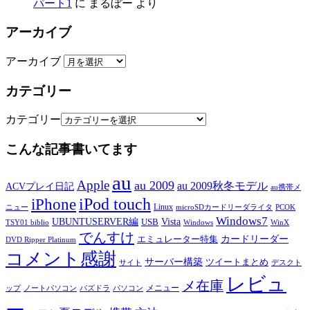
パート1
に
まるぼー
より
アーカイブ
アーカイブ
カテゴリー
カテゴリー
こんな記事書いてます
au
Apple
au 2009
au 2009秋冬モデル
ACVプレイ日記
au携帯メ
iPod touch
iPhone
Linux
ニュー
microSDカードリーダライタ
PCOK
Windows7
UBUNTUSERVER編
Vista
USB
TSY01 biblio
Windows
WinX
でんすけ
カードリーダー
エミュレーター特集
DVD Ripper Platinum
コメント感謝
サーバー構築
ツイートまとめ
サイト
デスクト
レビュ
メ在庫
メニュー
ップ
ノートパソコン
パズドラ
パソコン