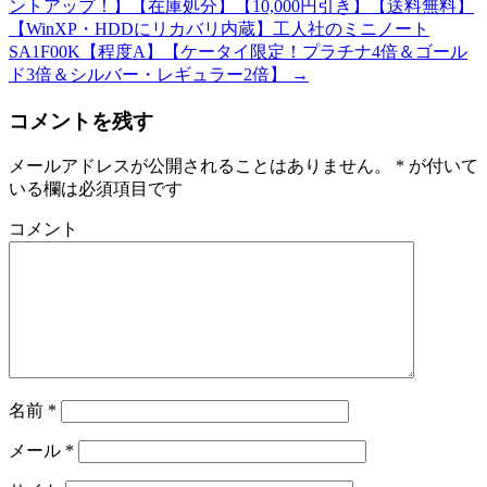
ントアップ！】【在庫処分】【10,000円引き】【送料無料】
【WinXP・HDDにリカバリ内蔵】工人社のミニノート
SA1F00K【程度A】【ケータイ限定！プラチナ4倍＆ゴール
ド3倍＆シルバー・レギュラー2倍】
→
コメントを残す
メールアドレスが公開されることはありません。
*
が付いて
いる欄は必須項目です
コメント
名前
*
メール
*