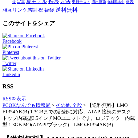
ー
夏モデル
携帯
方法
写真
発表
更新テスト
流出画像
俺
無料配布中
送料無料
相互リンク感謝
祝
福袋
このサイトをシェア
Facebook
Pinterest
Twitter
Linkedin
RSS
RSSを表示
PCOKなんでも情報局
>
その他-全般
>
【送料無料】LMO-
F1354AK(B) 1.3GBまでの記録に対応、ATAPI接続のデスク
トップ内蔵型3.5インチMOユニットです。ロジテック 内蔵
型 1.3GB MO(ATAPI/ブラック) LMO-F1354AK(B)