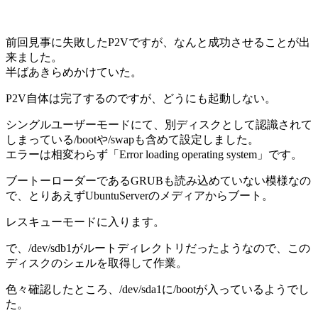
前回見事に失敗したP2Vですが、なんと成功させることが出
来ました。
半ばあきらめかけていた。
P2V自体は完了するのですが、どうにも起動しない。
シングルユーザーモードにて、別ディスクとして認識されて
しまっている/bootや/swapも含めて設定しました。
エラーは相変わらず「Error loading operating system」です。
ブートーローダーであるGRUBも読み込めていない模様なの
で、とりあえずUbuntuServerのメディアからブート。
レスキューモードに入ります。
で、/dev/sdb1がルートディレクトリだったようなので、この
ディスクのシェルを取得して作業。
色々確認したところ、/dev/sda1に/bootが入っているようでし
た。