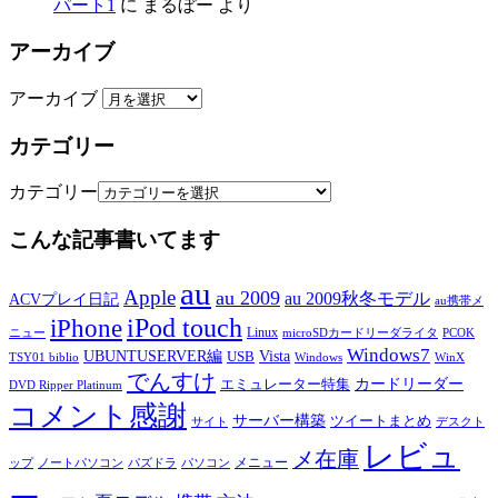
パート1
に
まるぼー
より
アーカイブ
アーカイブ
カテゴリー
カテゴリー
こんな記事書いてます
au
Apple
au 2009
au 2009秋冬モデル
ACVプレイ日記
au携帯メ
iPod touch
iPhone
Linux
ニュー
microSDカードリーダライタ
PCOK
Windows7
UBUNTUSERVER編
Vista
USB
TSY01 biblio
Windows
WinX
でんすけ
カードリーダー
エミュレーター特集
DVD Ripper Platinum
コメント感謝
サーバー構築
ツイートまとめ
サイト
デスクト
レビュ
メ在庫
メニュー
ップ
ノートパソコン
パズドラ
パソコン