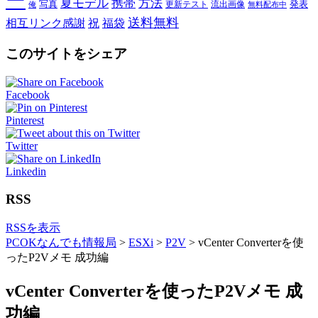
ー
夏モデル
携帯
方法
写真
発表
更新テスト
流出画像
俺
無料配布中
送料無料
相互リンク感謝
祝
福袋
このサイトをシェア
Facebook
Pinterest
Twitter
Linkedin
RSS
RSSを表示
PCOKなんでも情報局
>
ESXi
>
P2V
>
vCenter Converterを使
ったP2Vメモ 成功編
vCenter Converterを使ったP2Vメモ 成
功編