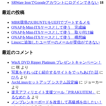
SRWare IronでGoogleアカウントにログインできない
18
最近の投稿
MBR環境のUBUNTUをUEFIでブートするメモ
QNAPをMini-ITXケースとして使う 完成編
QNAPをMini-ITXケースとして使う 取り付け編
QNAPをMini-ITXケースとして使う 構想編
Linuxに追加したユーザーのメールが受信ができない
最近のコメント
WinX DVD Ripper Platinum プレゼントキャンペーン！
に
咲
より
写真をそれっぽく紹介するサイトをでっちあげた話
に
ひろ
より
ArchLinuxセットアップ システム設定編
に
ジョーカー
より
楽天アフィリエイト支援ツール「P!RAKUITEM」
に
るなめたる
より
メンブレンキーボードを改造して高級感を出したい！