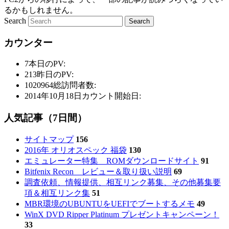
るかもしれません。
Search
カウンター
7
本日のPV:
213
昨日のPV:
1020964
総訪問者数:
2014年10月18日
カウント開始日:
人気記事（7日間）
サイトマップ
156
2016年 オリオスペック 福袋
130
エミュレーター特集 ROMダウンロードサイト
91
Bitfenix Recon レビュー＆取り扱い説明
69
調査依頼、情報提供、相互リンク募集、その他募集要
項＆相互リンク集
51
MBR環境のUBUNTUをUEFIでブートするメモ
49
WinX DVD Ripper Platinum プレゼントキャンペーン！
33