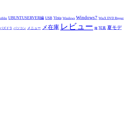
Windows7
UBUNTUSERVER編
Vista
USB
iblio
Windows
WinX DVD Ripper
レビュー
メ在庫
夏モデ
写真
メニュー
パズドラ
パソコン
俺