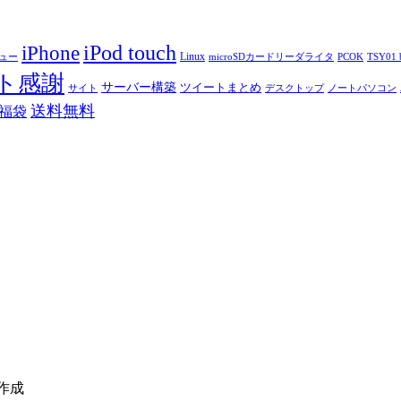
iPod touch
iPhone
Linux
ニュー
microSDカードリーダライタ
PCOK
TSY01 b
ト感謝
サーバー構築
ツイートまとめ
サイト
デスクトップ
ノートパソコン
送料無料
福袋
作成