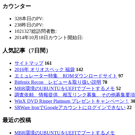
カウンター
328
本日のPV:
238
昨日のPV:
1021327
総訪問者数:
2014年10月18日
カウント開始日:
人気記事（7日間）
サイトマップ
161
2016年 オリオスペック 福袋
142
エミュレーター特集 ROMダウンロードサイト
97
Bitfenix Recon レビュー＆取り扱い説明
78
MBR環境のUBUNTUをUEFIでブートするメモ
52
調査依頼、情報提供、相互リンク募集、その他募集要項
WinX DVD Ripper Platinum プレゼントキャンペーン！
3
SRWare IronでGoogleアカウントにログインできない
22
最近の投稿
MBR環境のUBUNTUをUEFIでブートするメモ