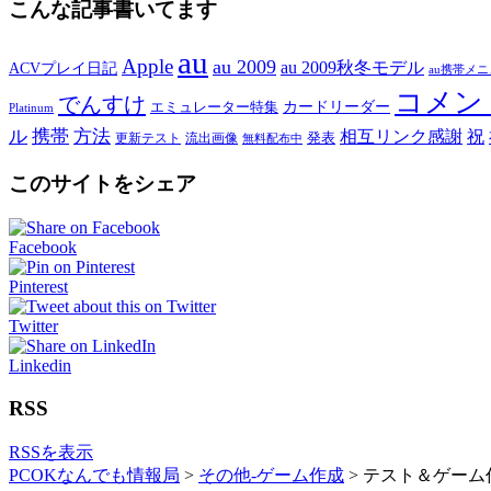
こんな記事書いてます
au
Apple
au 2009
au 2009秋冬モデル
ACVプレイ日記
au携帯メ
コメン
でんすけ
カードリーダー
エミュレーター特集
Platinum
ル
携帯
方法
相互リンク感謝
祝
発表
更新テスト
流出画像
無料配布中
このサイトをシェア
Facebook
Pinterest
Twitter
Linkedin
RSS
RSSを表示
PCOKなんでも情報局
>
その他-ゲーム作成
>
テスト＆ゲーム