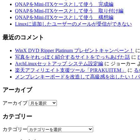
QNAPをMini-ITXケースとして使う 完成編
QNAPをMini-ITXケースとして使う 取り付け編
QNAPをMini-ITXケースとして使う 構想編
Linuxに追加したユーザーのメールが受信ができない
最近のコメント
WinX DVD Ripper Platinum プレゼントキャンペーン！
写真をそれっぽく紹介するサイトをでっちあげた話
に
ArchLinuxセットアップ システム設定編
に
ジョーカー
楽天アフィリエイト支援ツール「P!RAKUITEM」
に
る
メンブレンキーボードを改造して高級感を出したい！パ
アーカイブ
アーカイブ
カテゴリー
カテゴリー