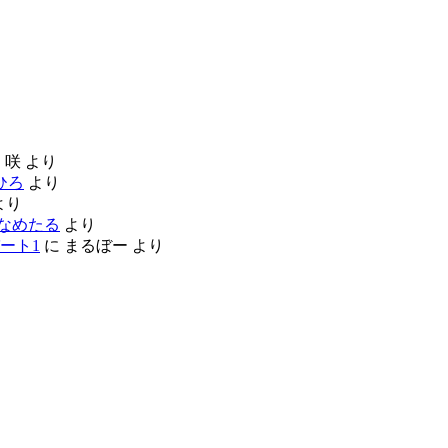
に
咲
より
ひろ
より
より
なめたる
より
ート1
に
まるぼー
より