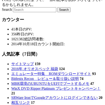
るかもしれません。
Search
カウンター
41
本日のPV:
356
昨日のPV:
1021382
総訪問者数:
2014年10月18日
カウント開始日:
人気記事（7日間）
サイトマップ
159
2016年 オリオスペック 福袋
124
エミュレーター特集 ROMダウンロードサイト
93
Bitfenix Recon レビュー＆取り扱い説明
74
MBR環境のUBUNTUをUEFIでブートするメモ
47
WinX DVD Ripper Platinum プレゼントキャンペーン！
21
SRWare IronでGoogleアカウントにログインできない
20
相互リンク
17