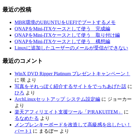
最近の投稿
MBR環境のUBUNTUをUEFIでブートするメモ
QNAPをMini-ITXケースとして使う 完成編
QNAPをMini-ITXケースとして使う 取り付け編
QNAPをMini-ITXケースとして使う 構想編
Linuxに追加したユーザーのメールが受信ができない
最近のコメント
WinX DVD Ripper Platinum プレゼントキャンペーン！
に
咲
より
写真をそれっぽく紹介するサイトをでっちあげた話
に
ひろ
より
ArchLinuxセットアップ システム設定編
に
ジョーカー
より
楽天アフィリエイト支援ツール「P!RAKUITEM」
に
るなめたる
より
メンブレンキーボードを改造して高級感を出したい！
パート1
に
まるぼー
より