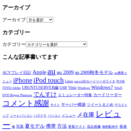
アーカイブ
アーカイブ
カテゴリー
カテゴリー
こんな記事書いてます
au
Apple
au 2009
au 2009秋冬モデル
ACVプレイ日記
au携帯メ
iPod touch
iPhone
Linux
ニュー
microSDカードリーダライタ
PCOK
Windows7
UBUNTUSERVER編
Vista
USB
TSY01 biblio
Windows
WinX
でんすけ
カードリーダー
エミュレーター特集
DVD Ripper Platinum
コメント感謝
サーバー構築
ツイートまとめ
サイト
デスクト
レビュ
メ在庫
メニュー
ップ
ノートパソコン
パズドラ
パソコン
ー
夏モデル
携帯
方法
写真
発表
更新テスト
流出画像
俺
無料配布中