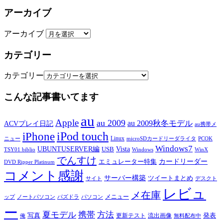
アーカイブ
アーカイブ
カテゴリー
カテゴリー
こんな記事書いてます
au
Apple
au 2009
au 2009秋冬モデル
ACVプレイ日記
au携帯メ
iPod touch
iPhone
Linux
ニュー
microSDカードリーダライタ
PCOK
Windows7
UBUNTUSERVER編
Vista
USB
TSY01 biblio
Windows
WinX
でんすけ
カードリーダー
エミュレーター特集
DVD Ripper Platinum
コメント感謝
サーバー構築
ツイートまとめ
サイト
デスクト
レビュ
メ在庫
メニュー
ップ
ノートパソコン
パズドラ
パソコン
ー
夏モデル
携帯
方法
写真
発表
更新テスト
流出画像
俺
無料配布中