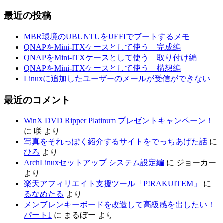
最近の投稿
MBR環境のUBUNTUをUEFIでブートするメモ
QNAPをMini-ITXケースとして使う 完成編
QNAPをMini-ITXケースとして使う 取り付け編
QNAPをMini-ITXケースとして使う 構想編
Linuxに追加したユーザーのメールが受信ができない
最近のコメント
WinX DVD Ripper Platinum プレゼントキャンペーン！
に
咲
より
写真をそれっぽく紹介するサイトをでっちあげた話
に
ひろ
より
ArchLinuxセットアップ システム設定編
に
ジョーカー
より
楽天アフィリエイト支援ツール「P!RAKUITEM」
に
るなめたる
より
メンブレンキーボードを改造して高級感を出したい！
パート1
に
まるぼー
より