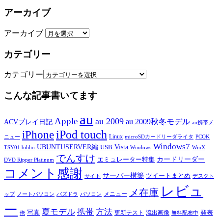
アーカイブ
アーカイブ
カテゴリー
カテゴリー
こんな記事書いてます
au
Apple
au 2009
au 2009秋冬モデル
ACVプレイ日記
au携帯メ
iPod touch
iPhone
Linux
ニュー
microSDカードリーダライタ
PCOK
Windows7
UBUNTUSERVER編
Vista
USB
TSY01 biblio
Windows
WinX
でんすけ
カードリーダー
エミュレーター特集
DVD Ripper Platinum
コメント感謝
サーバー構築
ツイートまとめ
サイト
デスクト
レビュ
メ在庫
メニュー
ップ
ノートパソコン
パズドラ
パソコン
ー
夏モデル
携帯
方法
写真
発表
更新テスト
流出画像
俺
無料配布中