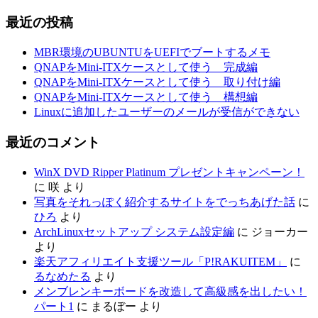
最近の投稿
MBR環境のUBUNTUをUEFIでブートするメモ
QNAPをMini-ITXケースとして使う 完成編
QNAPをMini-ITXケースとして使う 取り付け編
QNAPをMini-ITXケースとして使う 構想編
Linuxに追加したユーザーのメールが受信ができない
最近のコメント
WinX DVD Ripper Platinum プレゼントキャンペーン！
に
咲
より
写真をそれっぽく紹介するサイトをでっちあげた話
に
ひろ
より
ArchLinuxセットアップ システム設定編
に
ジョーカー
より
楽天アフィリエイト支援ツール「P!RAKUITEM」
に
るなめたる
より
メンブレンキーボードを改造して高級感を出したい！
パート1
に
まるぼー
より