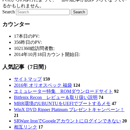
るかもしれません。
Search
カウンター
17
本日のPV:
356
昨日のPV:
1021360
総訪問者数:
2014年10月18日
カウント開始日:
人気記事（7日間）
サイトマップ
159
2016年 オリオスペック 福袋
124
エミュレーター特集 ROMダウンロードサイト
92
Bitfenix Recon レビュー＆取り扱い説明
74
MBR環境のUBUNTUをUEFIでブートするメモ
47
WinX DVD Ripper Platinum プレゼントキャンペーン！
21
SRWare IronでGoogleアカウントにログインできない
20
相互リンク
17