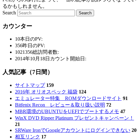
るかもしれません。
Search
カウンター
10
本日のPV:
356
昨日のPV:
1021356
総訪問者数:
2014年10月18日
カウント開始日:
人気記事（7日間）
サイトマップ
159
2016年 オリオスペック 福袋
124
エミュレーター特集 ROMダウンロードサイト
91
Bitfenix Recon レビュー＆取り扱い説明
72
MBR環境のUBUNTUをUEFIでブートするメモ
47
WinX DVD Ripper Platinum プレゼントキャンペーン！
21
SRWare IronでGoogleアカウントにログインできない
20
相互リンク
17