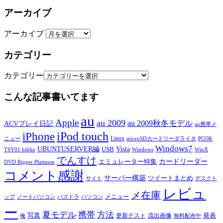
アーカイブ
アーカイブ
カテゴリー
カテゴリー
こんな記事書いてます
au
Apple
au 2009
au 2009秋冬モデル
ACVプレイ日記
au携帯メ
iPod touch
iPhone
Linux
ニュー
microSDカードリーダライタ
PCOK
Windows7
UBUNTUSERVER編
Vista
USB
TSY01 biblio
Windows
WinX
でんすけ
カードリーダー
エミュレーター特集
DVD Ripper Platinum
コメント感謝
サーバー構築
ツイートまとめ
サイト
デスクト
レビュ
メ在庫
メニュー
ップ
ノートパソコン
パズドラ
パソコン
ー
夏モデル
携帯
方法
写真
発表
更新テスト
流出画像
俺
無料配布中