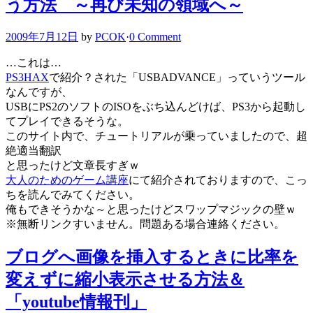
う方法 ～再び未知の領域へ～
2009年7月12日
by
PCOK
·
0 Comment
…これは…
PS3HAX
で紹介？された「USBADVANCE」っていうツール
なんですが、
USBにPS2のソフトのISOをぶち込んどけば、PS3から起動し
てプレイできるそうな。
このサイト内で、チュートリアルが乗っていましたので、超
絶適当翻訳
と思ったけど文章長すぎｗ
大人のためのゲーム講座
にて紹介されておりますので、こっ
ちを読んでみてください。
俺もできそうかな～と思ったけどスワップマジックの壁ｗ
※無断リンクすいません。問題ある場合連絡ください。
ブログへ画像を挿入するときに比率を
変えずに縮小表示させる方法＆
「youtube情報刊」