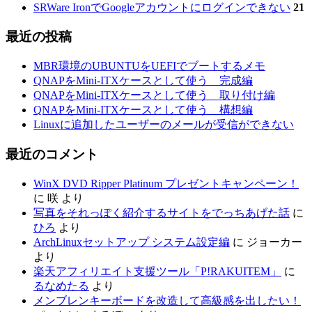
SRWare IronでGoogleアカウントにログインできない
21
最近の投稿
MBR環境のUBUNTUをUEFIでブートするメモ
QNAPをMini-ITXケースとして使う 完成編
QNAPをMini-ITXケースとして使う 取り付け編
QNAPをMini-ITXケースとして使う 構想編
Linuxに追加したユーザーのメールが受信ができない
最近のコメント
WinX DVD Ripper Platinum プレゼントキャンペーン！
に
咲
より
写真をそれっぽく紹介するサイトをでっちあげた話
に
ひろ
より
ArchLinuxセットアップ システム設定編
に
ジョーカー
より
楽天アフィリエイト支援ツール「P!RAKUITEM」
に
るなめたる
より
メンブレンキーボードを改造して高級感を出したい！