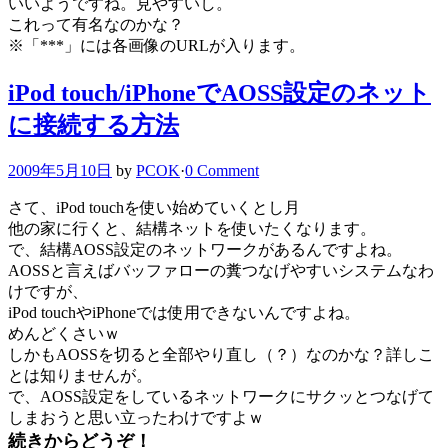
いいようですね。見やすいし。
これって有名なのかな？
※「***」には各画像のURLが入ります。
iPod touch/iPhoneでAOSS設定のネット
に接続する方法
2009年5月10日
by
PCOK
·
0 Comment
さて、iPod touchを使い始めていくとし月
他の家に行くと、結構ネットを使いたくなります。
で、結構AOSS設定のネットワークがあるんですよね。
AOSSと言えばバッファローの糞つなげやすいシステムなわ
けですが、
iPod touchやiPhoneでは使用できないんですよね。
めんどくさいｗ
しかもAOSSを切ると全部やり直し（？）なのかな？詳しこ
とは知りませんが。
で、AOSS設定をしているネットワークにサクッとつなげて
しまおうと思い立ったわけですよｗ
続きからどうぞ！