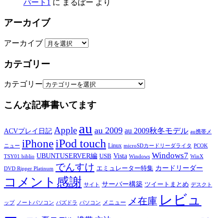
パート1
に
まるぼー
より
アーカイブ
アーカイブ
カテゴリー
カテゴリー
こんな記事書いてます
au
Apple
au 2009
au 2009秋冬モデル
ACVプレイ日記
au携帯メ
iPod touch
iPhone
Linux
ニュー
microSDカードリーダライタ
PCOK
Windows7
UBUNTUSERVER編
Vista
USB
TSY01 biblio
Windows
WinX
でんすけ
カードリーダー
エミュレーター特集
DVD Ripper Platinum
コメント感謝
サーバー構築
ツイートまとめ
サイト
デスクト
レビュ
メ在庫
メニュー
ップ
ノートパソコン
パズドラ
パソコン