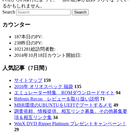
るかもしれません。
Search
カウンター
187
本日のPV:
238
昨日のPV:
1021281
総訪問者数:
2014年10月18日
カウント開始日:
人気記事（7日間）
サイトマップ
159
2016年 オリオスペック 福袋
135
エミュレーター特集 ROMダウンロードサイト
94
Bitfenix Recon レビュー＆取り扱い説明
71
MBR環境のUBUNTUをUEFIでブートするメモ
49
調査依頼、情報提供、相互リンク募集、その他募集要
項＆相互リンク集
34
WinX DVD Ripper Platinum プレゼントキャンペーン！
29