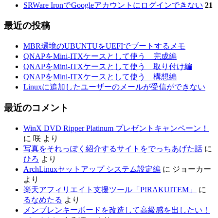
SRWare IronでGoogleアカウントにログインできない
21
最近の投稿
MBR環境のUBUNTUをUEFIでブートするメモ
QNAPをMini-ITXケースとして使う 完成編
QNAPをMini-ITXケースとして使う 取り付け編
QNAPをMini-ITXケースとして使う 構想編
Linuxに追加したユーザーのメールが受信ができない
最近のコメント
WinX DVD Ripper Platinum プレゼントキャンペーン！
に
咲
より
写真をそれっぽく紹介するサイトをでっちあげた話
に
ひろ
より
ArchLinuxセットアップ システム設定編
に
ジョーカー
より
楽天アフィリエイト支援ツール「P!RAKUITEM」
に
るなめたる
より
メンブレンキーボードを改造して高級感を出したい！