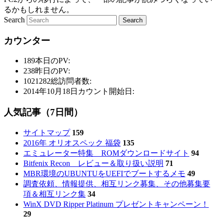
るかもしれません。
Search
カウンター
189
本日のPV:
238
昨日のPV:
1021282
総訪問者数:
2014年10月18日
カウント開始日:
人気記事（7日間）
サイトマップ
159
2016年 オリオスペック 福袋
135
エミュレーター特集 ROMダウンロードサイト
94
Bitfenix Recon レビュー＆取り扱い説明
71
MBR環境のUBUNTUをUEFIでブートするメモ
49
調査依頼、情報提供、相互リンク募集、その他募集要
項＆相互リンク集
34
WinX DVD Ripper Platinum プレゼントキャンペーン！
29