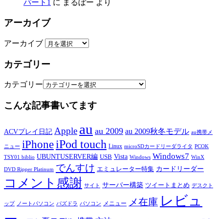
パート1
に
まるぼー
より
アーカイブ
アーカイブ
カテゴリー
カテゴリー
こんな記事書いてます
au
Apple
au 2009
au 2009秋冬モデル
ACVプレイ日記
au携帯メ
iPod touch
iPhone
Linux
ニュー
microSDカードリーダライタ
PCOK
Windows7
UBUNTUSERVER編
Vista
USB
TSY01 biblio
Windows
WinX
でんすけ
カードリーダー
エミュレーター特集
DVD Ripper Platinum
コメント感謝
サーバー構築
ツイートまとめ
サイト
デスクト
レビュ
メ在庫
メニュー
ップ
ノートパソコン
パズドラ
パソコン