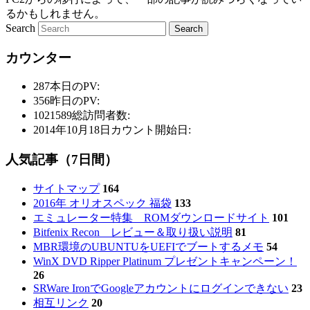
るかもしれません。
Search
カウンター
287
本日のPV:
356
昨日のPV:
1021589
総訪問者数:
2014年10月18日
カウント開始日:
人気記事（7日間）
サイトマップ
164
2016年 オリオスペック 福袋
133
エミュレーター特集 ROMダウンロードサイト
101
Bitfenix Recon レビュー＆取り扱い説明
81
MBR環境のUBUNTUをUEFIでブートするメモ
54
WinX DVD Ripper Platinum プレゼントキャンペーン！
26
SRWare IronでGoogleアカウントにログインできない
23
相互リンク
20