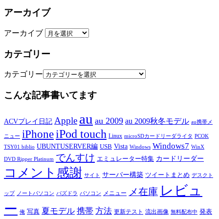
アーカイブ
アーカイブ
カテゴリー
カテゴリー
こんな記事書いてます
au
Apple
au 2009
au 2009秋冬モデル
ACVプレイ日記
au携帯メ
iPod touch
iPhone
Linux
ニュー
microSDカードリーダライタ
PCOK
Windows7
UBUNTUSERVER編
Vista
USB
TSY01 biblio
Windows
WinX
でんすけ
カードリーダー
エミュレーター特集
DVD Ripper Platinum
コメント感謝
サーバー構築
ツイートまとめ
サイト
デスクト
レビュ
メ在庫
メニュー
ップ
ノートパソコン
パズドラ
パソコン
ー
夏モデル
携帯
方法
写真
発表
更新テスト
流出画像
俺
無料配布中