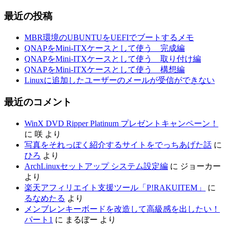
最近の投稿
MBR環境のUBUNTUをUEFIでブートするメモ
QNAPをMini-ITXケースとして使う 完成編
QNAPをMini-ITXケースとして使う 取り付け編
QNAPをMini-ITXケースとして使う 構想編
Linuxに追加したユーザーのメールが受信ができない
最近のコメント
WinX DVD Ripper Platinum プレゼントキャンペーン！
に
咲
より
写真をそれっぽく紹介するサイトをでっちあげた話
に
ひろ
より
ArchLinuxセットアップ システム設定編
に
ジョーカー
より
楽天アフィリエイト支援ツール「P!RAKUITEM」
に
るなめたる
より
メンブレンキーボードを改造して高級感を出したい！
パート1
に
まるぼー
より