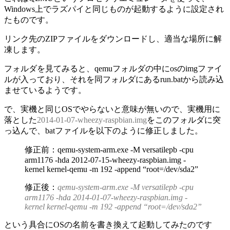
Windows上でラズパイと同じものが起動するように設定され
たものです。
リンク先のZIPファイルをダウンロードし、適当な場所に解
凍します。
フォルダを見てみると、qemuフォルダの中にosのimgファイ
ルが入っており、それを同フォルダにあるrun.batから読み込
ませているようです。
で、実機と同じOSでやらないと意味が無いので、実機用に
落とした
2014-01-07-wheezy-raspbian.img
をこのフォルダに突
っ込んで、batファイルを以下のように修正しました。
修正前：qemu-system-arm.exe -M versatilepb -cpu
arm1176 -hda 2012-07-15-wheezy-raspbian.img -
kernel kernel-qemu -m 192 -append “root=/dev/sda2”
修正後：
qemu-system-arm.exe -M versatilepb -cpu
arm1176 -hda 2014-01-07-wheezy-raspbian.img -
kernel kernel-qemu -m 192 -append “root=/dev/sda2”
という具合にOSの名前を書き換えて起動してみたのです