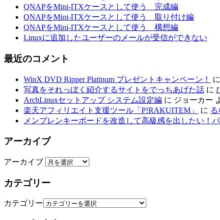
QNAPをMini-ITXケースとして使う 完成編
QNAPをMini-ITXケースとして使う 取り付け編
QNAPをMini-ITXケースとして使う 構想編
Linuxに追加したユーザーのメールが受信ができない
最近のコメント
WinX DVD Ripper Platinum プレゼントキャンペーン！
写真をそれっぽく紹介するサイトをでっちあげた話
に
ArchLinuxセットアップ システム設定編
に
ジョーカー
楽天アフィリエイト支援ツール「P!RAKUITEM」
に
る
メンブレンキーボードを改造して高級感を出したい！パ
アーカイブ
アーカイブ
カテゴリー
カテゴリー