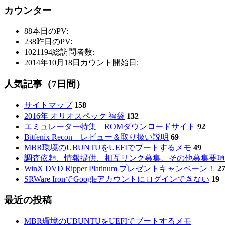
カウンター
88
本日のPV:
238
昨日のPV:
1021194
総訪問者数:
2014年10月18日
カウント開始日:
人気記事（7日間）
サイトマップ
158
2016年 オリオスペック 福袋
132
エミュレーター特集 ROMダウンロードサイト
92
Bitfenix Recon レビュー＆取り扱い説明
69
MBR環境のUBUNTUをUEFIでブートするメモ
49
調査依頼、情報提供、相互リンク募集、その他募集要項
WinX DVD Ripper Platinum プレゼントキャンペーン！
2
SRWare IronでGoogleアカウントにログインできない
19
最近の投稿
MBR環境のUBUNTUをUEFIでブートするメモ