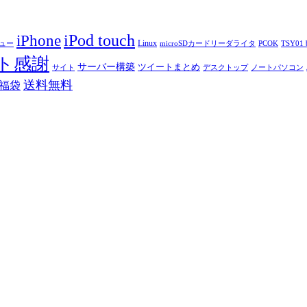
iPod touch
iPhone
Linux
ニュー
microSDカードリーダライタ
PCOK
TSY01 b
ト感謝
サーバー構築
ツイートまとめ
サイト
デスクトップ
ノートパソコン
送料無料
福袋