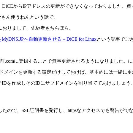
、DiCEからIPアドレスの更新ができなくなっておりました。
んなもん使うねんという話で。
んおりまして、先駆者もちらほら。
NS.JPへ自動更新させる – DiCE for Linux
という記事でご
名前.comに登録することで無事更新されるようになりました。
にドメインを更新する設定だけしておけば、基本的には一緒に更
IDを作成しそのIDにサブドメインを割り当ててあげましょう
ので、SSL証明書を発行し、httpsなアクセスでも警告が