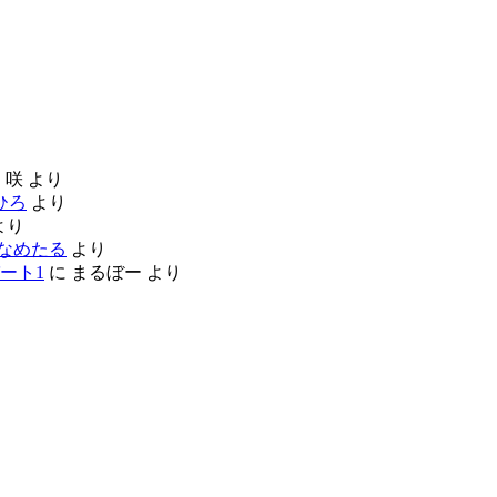
に
咲
より
ひろ
より
より
なめたる
より
ート1
に
まるぼー
より