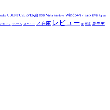
Windows7
UBUNTUSERVER編
Vista
USB
iblio
Windows
WinX DVD Ripper
レビュー
メ在庫
夏モデ
写真
メニュー
パズドラ
パソコン
俺