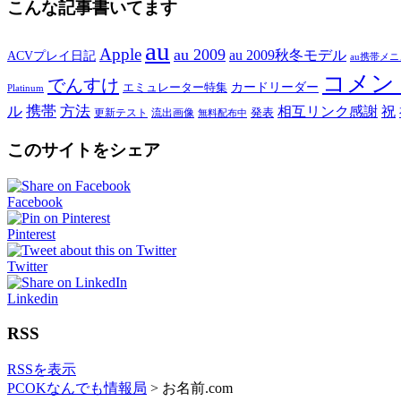
こんな記事書いてます
au
Apple
au 2009
au 2009秋冬モデル
ACVプレイ日記
au携帯メ
コメン
でんすけ
カードリーダー
エミュレーター特集
Platinum
ル
携帯
方法
相互リンク感謝
祝
発表
更新テスト
流出画像
無料配布中
このサイトをシェア
Facebook
Pinterest
Twitter
Linkedin
RSS
RSSを表示
PCOKなんでも情報局
>
お名前.com