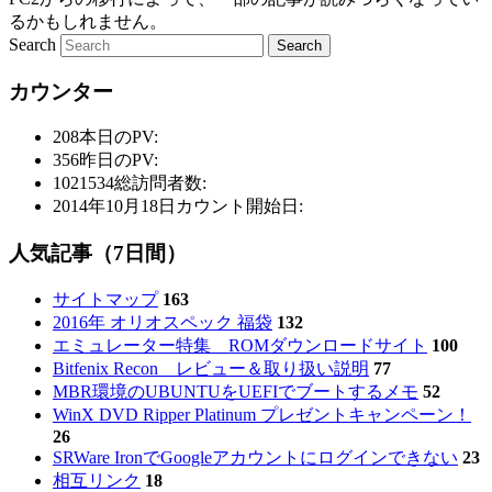
るかもしれません。
Search
カウンター
208
本日のPV:
356
昨日のPV:
1021534
総訪問者数:
2014年10月18日
カウント開始日:
人気記事（7日間）
サイトマップ
163
2016年 オリオスペック 福袋
132
エミュレーター特集 ROMダウンロードサイト
100
Bitfenix Recon レビュー＆取り扱い説明
77
MBR環境のUBUNTUをUEFIでブートするメモ
52
WinX DVD Ripper Platinum プレゼントキャンペーン！
26
SRWare IronでGoogleアカウントにログインできない
23
相互リンク
18