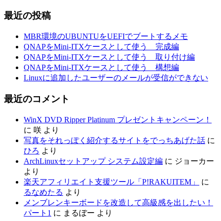
最近の投稿
MBR環境のUBUNTUをUEFIでブートするメモ
QNAPをMini-ITXケースとして使う 完成編
QNAPをMini-ITXケースとして使う 取り付け編
QNAPをMini-ITXケースとして使う 構想編
Linuxに追加したユーザーのメールが受信ができない
最近のコメント
WinX DVD Ripper Platinum プレゼントキャンペーン！
に
咲
より
写真をそれっぽく紹介するサイトをでっちあげた話
に
ひろ
より
ArchLinuxセットアップ システム設定編
に
ジョーカー
より
楽天アフィリエイト支援ツール「P!RAKUITEM」
に
るなめたる
より
メンブレンキーボードを改造して高級感を出したい！
パート1
に
まるぼー
より