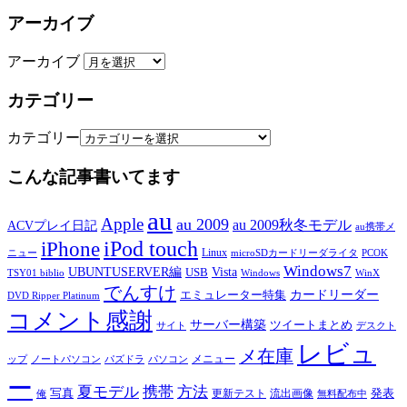
アーカイブ
アーカイブ
カテゴリー
カテゴリー
こんな記事書いてます
au
Apple
au 2009
au 2009秋冬モデル
ACVプレイ日記
au携帯メ
iPod touch
iPhone
Linux
ニュー
microSDカードリーダライタ
PCOK
Windows7
UBUNTUSERVER編
Vista
USB
TSY01 biblio
Windows
WinX
でんすけ
カードリーダー
エミュレーター特集
DVD Ripper Platinum
コメント感謝
サーバー構築
ツイートまとめ
サイト
デスクト
レビュ
メ在庫
メニュー
ップ
ノートパソコン
パズドラ
パソコン
ー
夏モデル
携帯
方法
写真
発表
更新テスト
流出画像
俺
無料配布中