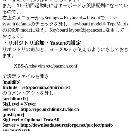
また、Xfce初回起動時にはキーボードが英語配列になってい
るので、
右上のメニューからSettings→Keyboard→Layoutで、Use
system defaultsのチェックを外し、keyboard modelをTypeMatrix
の106:JP modeに変え、Keyboard layoutはjapaneseに変更して
おきます。
・リポジトリ追加・Yaourtの設定
リポジトリの追加と、ヨーグルトが使えるようにもしておき
ます。
XBS-Arch# vim /etc/pacman.conf
で設定ファイルを開き、
[multilib]
Include = /etc/pacman.d/mirrorlist
のコメントアウトを外し、
[archlinuxfr]
SigLevel = Never
Server = http://repo.archlinux.fr/$arch
[pnsft-pur]
SigLevel = Optional TrustAll
Server = http://downloads.sourceforge.net/project/pnsft-
aur/pur/$arch