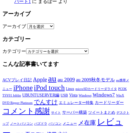
パート1
に
まるぼー
より
アーカイブ
アーカイブ
カテゴリー
カテゴリー
こんな記事書いてます
au
Apple
au 2009
au 2009秋冬モデル
ACVプレイ日記
au携帯メ
iPod touch
iPhone
Linux
ニュー
microSDカードリーダライタ
PCOK
Windows7
UBUNTUSERVER編
Vista
USB
TSY01 biblio
Windows
WinX
でんすけ
カードリーダー
エミュレーター特集
DVD Ripper Platinum
コメント感謝
サーバー構築
ツイートまとめ
サイト
デスクト
レビュ
メ在庫
メニュー
ップ
ノートパソコン
パズドラ
パソコン