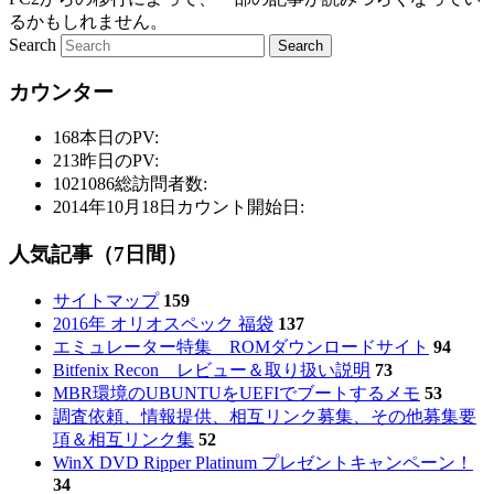
るかもしれません。
Search
カウンター
168
本日のPV:
213
昨日のPV:
1021086
総訪問者数:
2014年10月18日
カウント開始日:
人気記事（7日間）
サイトマップ
159
2016年 オリオスペック 福袋
137
エミュレーター特集 ROMダウンロードサイト
94
Bitfenix Recon レビュー＆取り扱い説明
73
MBR環境のUBUNTUをUEFIでブートするメモ
53
調査依頼、情報提供、相互リンク募集、その他募集要
項＆相互リンク集
52
WinX DVD Ripper Platinum プレゼントキャンペーン！
34