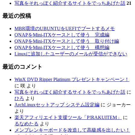
写真をそれっぽく紹介するサイトをでっちあげた話
21
最近の投稿
MBR環境のUBUNTUをUEFIでブートするメモ
QNAPをMini-ITXケースとして使う 完成編
QNAPをMini-ITXケースとして使う 取り付け編
QNAPをMini-ITXケースとして使う 構想編
Linuxに追加したユーザーのメールが受信ができない
最近のコメント
WinX DVD Ripper Platinum プレゼントキャンペーン！
に
咲
より
写真をそれっぽく紹介するサイトをでっちあげた話
に
ひろ
より
ArchLinuxセットアップ システム設定編
に
ジョーカー
より
楽天アフィリエイト支援ツール「P!RAKUITEM」
に
るなめたる
より
メンブレンキーボードを改造して高級感を出したい！