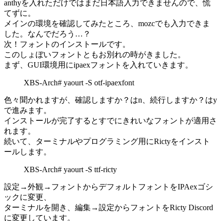
anthyを入れただけではまだ日本語入力できませんので、慌
てずに。
メインの環境を確認してみたところ、mozcでも入力できま
した。なんでだろう…？
次！フォントのインストールです。
このしょぼいフォントともお別れの時がきました。
まず、GUI環境用にipaexフォントを入れていきます。
XBS-Arch# yaourt -S otf-ipaexfont
色々聞かれますが、確認しますか？はn、続行しますか？はy
で進みます。
インストールが完了するとすでにきれいなフォントが適用さ
れます。
続いて、ターミナルやプログラミング用にRictyをインスト
ールします。
XBS-Arch# yaourt -S ttf-ricty
設定→外観→フォントからデフォルトフォントをIPAexゴシ
ックに変更、
ターミナルを開き、編集→設定からフォントをRicty Discord
に変更しています。