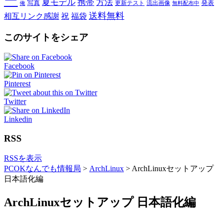
ー
夏モデル
携帯
方法
写真
発表
更新テスト
流出画像
俺
無料配布中
送料無料
相互リンク感謝
祝
福袋
このサイトをシェア
Facebook
Pinterest
Twitter
Linkedin
RSS
RSSを表示
PCOKなんでも情報局
>
ArchLinux
>
ArchLinuxセットアップ
日本語化編
ArchLinuxセットアップ 日本語化編