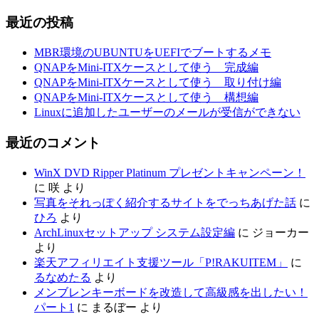
最近の投稿
MBR環境のUBUNTUをUEFIでブートするメモ
QNAPをMini-ITXケースとして使う 完成編
QNAPをMini-ITXケースとして使う 取り付け編
QNAPをMini-ITXケースとして使う 構想編
Linuxに追加したユーザーのメールが受信ができない
最近のコメント
WinX DVD Ripper Platinum プレゼントキャンペーン！
に
咲
より
写真をそれっぽく紹介するサイトをでっちあげた話
に
ひろ
より
ArchLinuxセットアップ システム設定編
に
ジョーカー
より
楽天アフィリエイト支援ツール「P!RAKUITEM」
に
るなめたる
より
メンブレンキーボードを改造して高級感を出したい！
パート1
に
まるぼー
より