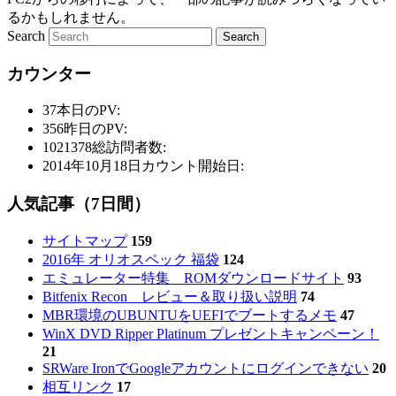
るかもしれません。
Search
カウンター
37
本日のPV:
356
昨日のPV:
1021378
総訪問者数:
2014年10月18日
カウント開始日:
人気記事（7日間）
サイトマップ
159
2016年 オリオスペック 福袋
124
エミュレーター特集 ROMダウンロードサイト
93
Bitfenix Recon レビュー＆取り扱い説明
74
MBR環境のUBUNTUをUEFIでブートするメモ
47
WinX DVD Ripper Platinum プレゼントキャンペーン！
21
SRWare IronでGoogleアカウントにログインできない
20
相互リンク
17