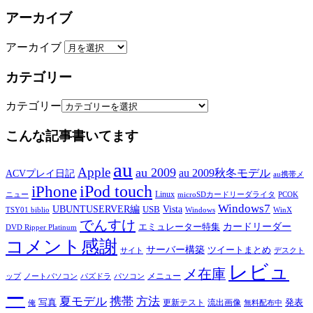
アーカイブ
アーカイブ
カテゴリー
カテゴリー
こんな記事書いてます
au
Apple
au 2009
au 2009秋冬モデル
ACVプレイ日記
au携帯メ
iPod touch
iPhone
Linux
ニュー
microSDカードリーダライタ
PCOK
Windows7
UBUNTUSERVER編
Vista
USB
TSY01 biblio
Windows
WinX
でんすけ
カードリーダー
エミュレーター特集
DVD Ripper Platinum
コメント感謝
サーバー構築
ツイートまとめ
サイト
デスクト
レビュ
メ在庫
メニュー
ップ
ノートパソコン
パズドラ
パソコン
ー
夏モデル
携帯
方法
写真
発表
更新テスト
流出画像
俺
無料配布中