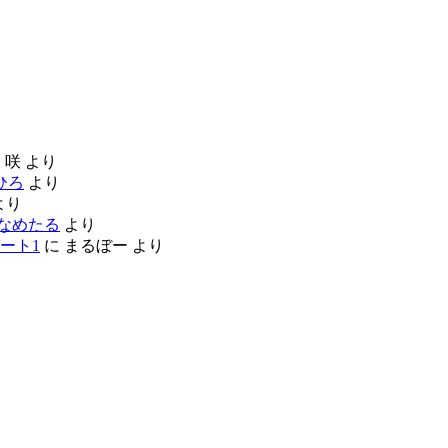
に
咲
より
ひろ
より
より
なめたる
より
ート1
に
まるぼー
より