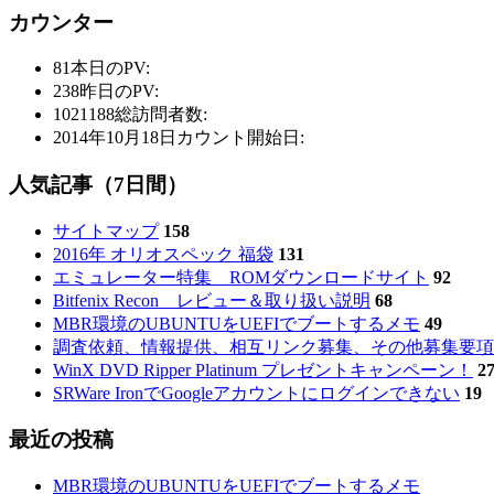
カウンター
81
本日のPV:
238
昨日のPV:
1021188
総訪問者数:
2014年10月18日
カウント開始日:
人気記事（7日間）
サイトマップ
158
2016年 オリオスペック 福袋
131
エミュレーター特集 ROMダウンロードサイト
92
Bitfenix Recon レビュー＆取り扱い説明
68
MBR環境のUBUNTUをUEFIでブートするメモ
49
調査依頼、情報提供、相互リンク募集、その他募集要項
WinX DVD Ripper Platinum プレゼントキャンペーン！
2
SRWare IronでGoogleアカウントにログインできない
19
最近の投稿
MBR環境のUBUNTUをUEFIでブートするメモ