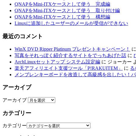
QNAPをMini-ITXケースとして使う 完成編
QNAPをMini-ITXケースとして使う 取り付け編
QNAPをMini-ITXケースとして使う 構想編
Linuxに追加したユーザーのメールが受信ができない
最近のコメント
WinX DVD Ripper Platinum プレゼントキャンペーン！
写真をそれっぽく紹介するサイトをでっちあげた話
に
ArchLinuxセットアップ システム設定編
に
ジョーカー
楽天アフィリエイト支援ツール「P!RAKUITEM」
に
る
メンブレンキーボードを改造して高級感を出したい！パ
アーカイブ
アーカイブ
カテゴリー
カテゴリー