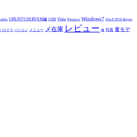
Windows7
UBUNTUSERVER編
Vista
USB
iblio
Windows
WinX DVD Ripper
レビュー
メ在庫
夏モデ
写真
メニュー
パズドラ
パソコン
俺