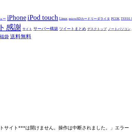
iPod touch
iPhone
Linux
ニュー
microSDカードリーダライタ
PCOK
TSY01 b
ト感謝
サーバー構築
ツイートまとめ
サイト
デスクトップ
ノートパソコン
送料無料
福袋
ットサイト***は開けません。操作は中断されました。」エラー