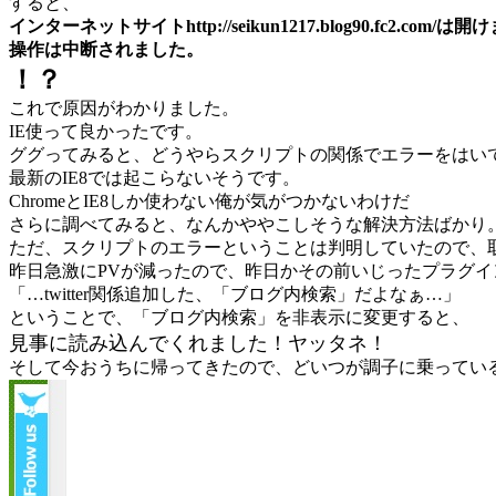
すると、
インターネットサイトhttp://seikun1217.blog90.fc2.com/は
操作は中断されました。
！？
これで原因がわかりました。
IE使って良かったです。
ググってみると、どうやらスクリプトの関係でエラーをはい
最新のIE8では起こらないそうです。
ChromeとIE8しか使わない俺が気がつかないわけだ
さらに調べてみると、なんかややこしそうな解決方法ばかり
ただ、スクリプトのエラーということは判明していたので、
昨日急激にPVが減ったので、昨日かその前いじったプラグイ
「…twitter関係追加した、「ブログ内検索」だよなぁ…」
ということで、「ブログ内検索」を非表示に変更すると、
見事に読み込んでくれました！ヤッタネ！
そして今おうちに帰ってきたので、どいつが調子に乗ってい