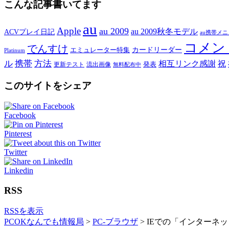
こんな記事書いてます
au
Apple
au 2009
au 2009秋冬モデル
ACVプレイ日記
au携帯メ
コメン
でんすけ
カードリーダー
エミュレーター特集
Platinum
ル
携帯
方法
相互リンク感謝
祝
発表
更新テスト
流出画像
無料配布中
このサイトをシェア
Facebook
Pinterest
Twitter
Linkedin
RSS
RSSを表示
PCOKなんでも情報局
>
PC-ブラウザ
>
IEでの「インターネ