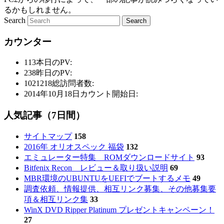
るかもしれません。
Search
カウンター
113
本日のPV:
238
昨日のPV:
1021218
総訪問者数:
2014年10月18日
カウント開始日:
人気記事（7日間）
サイトマップ
158
2016年 オリオスペック 福袋
132
エミュレーター特集 ROMダウンロードサイト
93
Bitfenix Recon レビュー＆取り扱い説明
69
MBR環境のUBUNTUをUEFIでブートするメモ
49
調査依頼、情報提供、相互リンク募集、その他募集要
項＆相互リンク集
33
WinX DVD Ripper Platinum プレゼントキャンペーン！
27