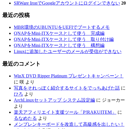
SRWare IronでGoogleアカウントにログインできない
20
最近の投稿
MBR環境のUBUNTUをUEFIでブートするメモ
QNAPをMini-ITXケースとして使う 完成編
QNAPをMini-ITXケースとして使う 取り付け編
QNAPをMini-ITXケースとして使う 構想編
Linuxに追加したユーザーのメールが受信ができない
最近のコメント
WinX DVD Ripper Platinum プレゼントキャンペーン！
に
咲
より
写真をそれっぽく紹介するサイトをでっちあげた話
に
ひろ
より
ArchLinuxセットアップ システム設定編
に
ジョーカー
より
楽天アフィリエイト支援ツール「P!RAKUITEM」
に
るなめたる
より
メンブレンキーボードを改造して高級感を出したい！