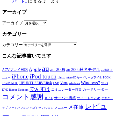
パート1
に
まるぼー
より
アーカイブ
アーカイブ
カテゴリー
カテゴリー
こんな記事書いてます
au
Apple
au 2009
au 2009秋冬モデル
ACVプレイ日記
au携帯メ
iPod touch
iPhone
Linux
ニュー
microSDカードリーダライタ
PCOK
Windows7
UBUNTUSERVER編
Vista
USB
TSY01 biblio
Windows
WinX
でんすけ
カードリーダー
エミュレーター特集
DVD Ripper Platinum
コメント感謝
サーバー構築
ツイートまとめ
サイト
デスクト
レビュ
メ在庫
メニュー
ップ
ノートパソコン
パズドラ
パソコン