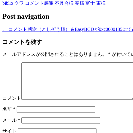
biblio
クワ
コメント感謝
不具合様
奏様
富士
東様
Post navigation
←
コメント感謝（としぞう様）＆EasyBCDが0xc0000135に
コメントを残す
メールアドレスが公開されることはありません。
*
が付いて
コメント
名前
*
メール
*
サイト