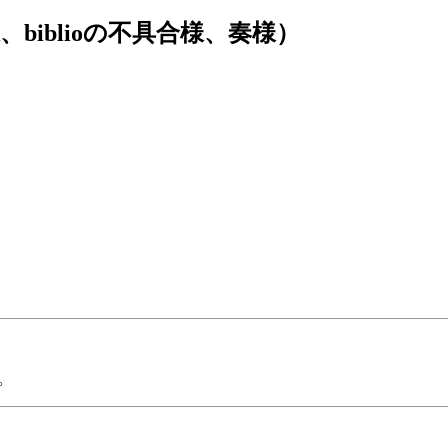
iblioの不具合様、奏様）
。