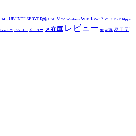
Windows7
UBUNTUSERVER編
Vista
USB
iblio
Windows
WinX DVD Ripper
レビュー
メ在庫
夏モデ
写真
メニュー
パズドラ
パソコン
俺