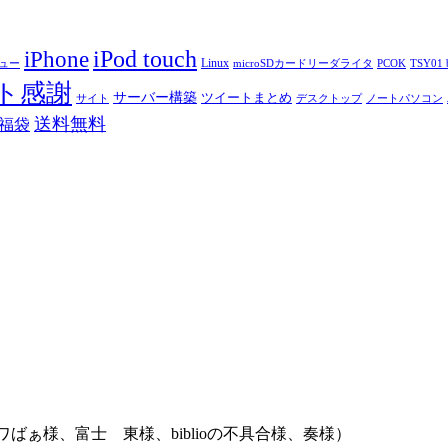
iPod touch
iPhone
Linux
ニュー
microSDカードリーダライタ
PCOK
TSY01 b
ト感謝
サーバー構築
ツイートまとめ
サイト
デスクトップ
ノートパソコン
送料無料
福袋
ばぁ様、富士 東様、biblioの不具合様、奏様）