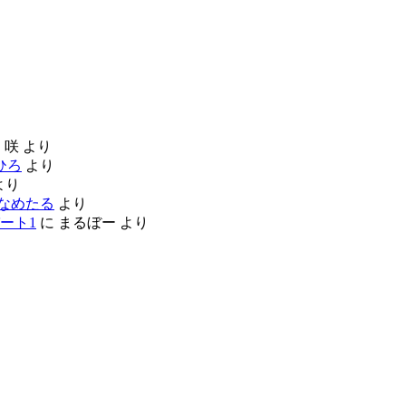
に
咲
より
ひろ
より
より
なめたる
より
ート1
に
まるぼー
より