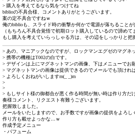
> 購入を考えてるなら気をつけてね
biblioの不具合様、コメントありがとうございます。
案の定不具合ですねｗ
俺のbiblioも、スライド時の衝撃か何かで電源が落ちること
（もちろん不具合覚悟で初期ロット購入しているので諦めて
もし購入を考えていらっしゃる方は、その辺をしっかりと把
> あの、マニアックなのですが、ロックマンエグゼのマグネ
> 携帯の機種はT002の白です。
> デザインは上にマグネットマンの画像、下はメニューでお
> マグネットマンの画像は提供できるのでメールでも頂けれ
> よろしくおねがいしますm(_ _)m
>
>
> もしサイト様の御都合が悪く作る時間が無い時は作り方だ
奏様コメント、リクエスト有難うございます。
把握致しました。
メールをいたしますので、お手数ですが画像の提供をよろし
作り方も載せよっかな…ｗ
作成予定メニュー
・パフューム