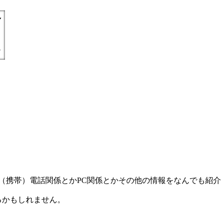
) =とにかく丁寧親切に（携帯）電話関係とかPC関係とかその他の情報をなんで
るかもしれません。