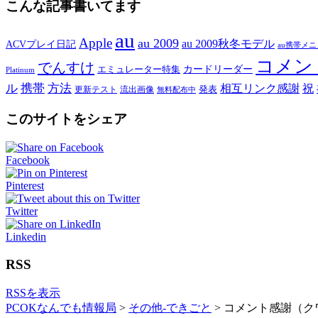
こんな記事書いてます
au
Apple
au 2009
au 2009秋冬モデル
ACVプレイ日記
au携帯メ
コメン
でんすけ
カードリーダー
エミュレーター特集
Platinum
ル
携帯
方法
相互リンク感謝
祝
発表
更新テスト
流出画像
無料配布中
このサイトをシェア
Facebook
Pinterest
Twitter
Linkedin
RSS
RSSを表示
PCOKなんでも情報局
>
その他-できごと
>
コメント感謝（クワ