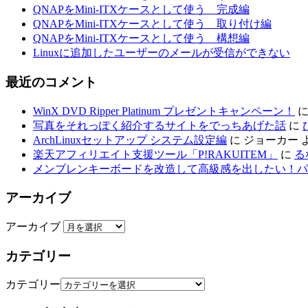
QNAPをMini-ITXケースとして使う 完成編
QNAPをMini-ITXケースとして使う 取り付け編
QNAPをMini-ITXケースとして使う 構想編
Linuxに追加したユーザーのメールが受信ができない
最近のコメント
WinX DVD Ripper Platinum プレゼントキャンペーン！
写真をそれっぽく紹介するサイトをでっちあげた話
に
ArchLinuxセットアップ システム設定編
に
ジョーカー
楽天アフィリエイト支援ツール「P!RAKUITEM」
に
る
メンブレンキーボードを改造して高級感を出したい！パ
アーカイブ
アーカイブ
カテゴリー
カテゴリー