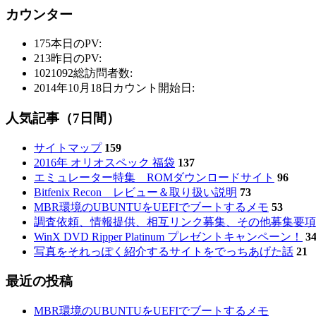
カウンター
175
本日のPV:
213
昨日のPV:
1021092
総訪問者数:
2014年10月18日
カウント開始日:
人気記事（7日間）
サイトマップ
159
2016年 オリオスペック 福袋
137
エミュレーター特集 ROMダウンロードサイト
96
Bitfenix Recon レビュー＆取り扱い説明
73
MBR環境のUBUNTUをUEFIでブートするメモ
53
調査依頼、情報提供、相互リンク募集、その他募集要項
WinX DVD Ripper Platinum プレゼントキャンペーン！
3
写真をそれっぽく紹介するサイトをでっちあげた話
21
最近の投稿
MBR環境のUBUNTUをUEFIでブートするメモ