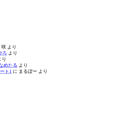
に
咲
より
ひろ
より
より
なめたる
より
ート1
に
まるぼー
より