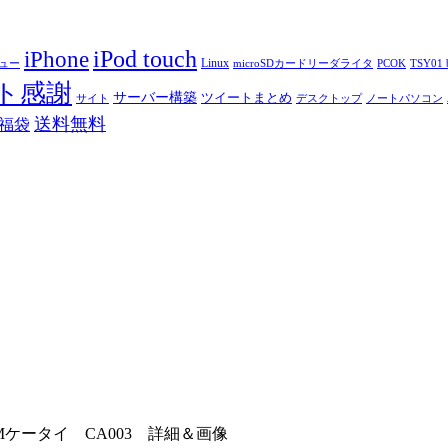
iPod touch
iPhone
Linux
ニュー
microSDカードリーダライタ
PCOK
TSY01 b
ト感謝
サーバー構築
ツイートまとめ
サイト
デスクトップ
ノートパソコン
送料無料
福袋
LIMケータイ CA003 詳細＆画像