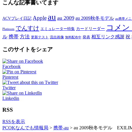
こんな記事書いてます
au
Apple
au 2009
au 2009秋冬モデル
ACVプレイ日記
au携帯メ
コメン
でんすけ
カードリーダー
エミュレーター特集
Platinum
ル
携帯
方法
相互リンク感謝
祝
発表
更新テスト
流出画像
無料配布中
このサイトをシェア
Facebook
Pinterest
Twitter
Linkedin
RSS
RSSを表示
PCOKなんでも情報局
>
携帯-au
>
au 2009秋冬モデル EXI