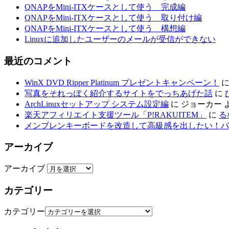
QNAPをMini-ITXケースとして使う 完成編
QNAPをMini-ITXケースとして使う 取り付け編
QNAPをMini-ITXケースとして使う 構想編
Linuxに追加したユーザーのメールが受信ができない
最近のコメント
WinX DVD Ripper Platinum プレゼントキャンペーン！
写真をそれっぽく紹介するサイトをでっちあげた話
に
ArchLinuxセットアップ システム設定編
に
ジョーカー
楽天アフィリエイト支援ツール「P!RAKUITEM」
に
る
メンブレンキーボードを改造して高級感を出したい！パ
アーカイブ
アーカイブ
カテゴリー
カテゴリー