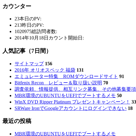
カウンター
23
本日のPV:
213
昨日のPV:
1020975
総訪問者数:
2014年10月18日
カウント開始日:
人気記事（7日間）
サイトマップ
156
2016年 オリオスペック 福袋
131
エミュレーター特集 ROMダウンロードサイト
91
Bitfenix Recon レビュー＆取り扱い説明
70
調査依頼、情報提供、相互リンク募集、その他募集要項
MBR環境のUBUNTUをUEFIでブートするメモ
50
WinX DVD Ripper Platinum プレゼントキャンペーン！
3
SRWare IronでGoogleアカウントにログインできない
18
最近の投稿
MBR環境のUBUNTUをUEFIでブートするメモ