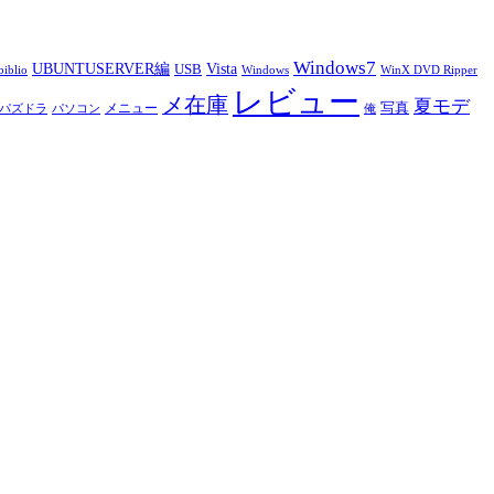
Windows7
UBUNTUSERVER編
Vista
USB
iblio
Windows
WinX DVD Ripper
レビュー
メ在庫
夏モデ
写真
メニュー
パズドラ
パソコン
俺