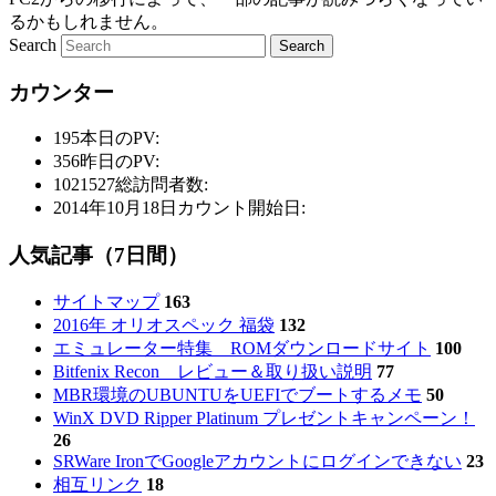
るかもしれません。
Search
カウンター
195
本日のPV:
356
昨日のPV:
1021527
総訪問者数:
2014年10月18日
カウント開始日:
人気記事（7日間）
サイトマップ
163
2016年 オリオスペック 福袋
132
エミュレーター特集 ROMダウンロードサイト
100
Bitfenix Recon レビュー＆取り扱い説明
77
MBR環境のUBUNTUをUEFIでブートするメモ
50
WinX DVD Ripper Platinum プレゼントキャンペーン！
26
SRWare IronでGoogleアカウントにログインできない
23
相互リンク
18