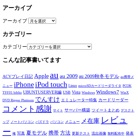
アーカイブ
アーカイブ
カテゴリー
カテゴリー
こんな記事書いてます
au
Apple
au 2009
au 2009秋冬モデル
ACVプレイ日記
au携帯メ
iPod touch
iPhone
Linux
ニュー
microSDカードリーダライタ
PCOK
Windows7
UBUNTUSERVER編
Vista
USB
TSY01 biblio
Windows
WinX
でんすけ
カードリーダー
エミュレーター特集
DVD Ripper Platinum
コメント感謝
サーバー構築
ツイートまとめ
サイト
デスクト
レビュ
メ在庫
メニュー
ップ
ノートパソコン
パズドラ
パソコン
ー
夏モデル
携帯
方法
写真
発表
更新テスト
流出画像
俺
無料配布中