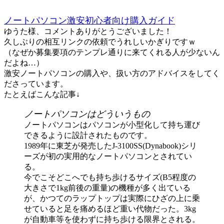
ノートパソコン激安初心者向け購入ガイド
ゆうた様、コメントありがとうございました！
久しぶりの相互リンクの依頼でうれしいかぎりですｗ
（なぜか募集要項のテンプレ通りに来てくれる人が少ないん
だよね…）
激安ノートパソコンの購入や、扱い方のアドバイスをしてく
ださっています。
たとえばこんな記事↓
ノートパソコンはどういうもの
ノートパソコンはパソコンが小型化して持ち運び
できるように設計されたものです。
1989年に東芝が発売したJ-3100SS(Dynabook)シリ
ーズが初の実用的なノートパソコンとされてい
る。
今でこそどこへでも持ち歩けるサイズ(B5程度の
大きさで1kg前後の重量)の機種が多く出ている
が、かつてのラップトップは実際にひざの上に乗
せていると足を痛めるほど重い代物だった。3kg
が自動車等を使わずに持ち歩ける限界とされる。