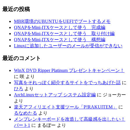
最近の投稿
MBR環境のUBUNTUをUEFIでブートするメモ
QNAPをMini-ITXケースとして使う 完成編
QNAPをMini-ITXケースとして使う 取り付け編
QNAPをMini-ITXケースとして使う 構想編
Linuxに追加したユーザーのメールが受信ができない
最近のコメント
WinX DVD Ripper Platinum プレゼントキャンペーン！
に
咲
より
写真をそれっぽく紹介するサイトをでっちあげた話
に
ひろ
より
ArchLinuxセットアップ システム設定編
に
ジョーカー
より
楽天アフィリエイト支援ツール「P!RAKUITEM」
に
るなめたる
より
メンブレンキーボードを改造して高級感を出したい！
パート1
に
まるぼー
より