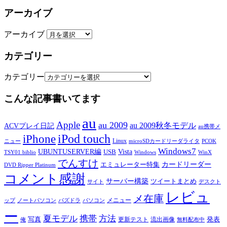
アーカイブ
アーカイブ
カテゴリー
カテゴリー
こんな記事書いてます
au
Apple
au 2009
au 2009秋冬モデル
ACVプレイ日記
au携帯メ
iPod touch
iPhone
Linux
ニュー
microSDカードリーダライタ
PCOK
Windows7
UBUNTUSERVER編
Vista
USB
TSY01 biblio
Windows
WinX
でんすけ
カードリーダー
エミュレーター特集
DVD Ripper Platinum
コメント感謝
サーバー構築
ツイートまとめ
サイト
デスクト
レビュ
メ在庫
メニュー
ップ
ノートパソコン
パズドラ
パソコン
ー
夏モデル
携帯
方法
写真
発表
更新テスト
流出画像
俺
無料配布中