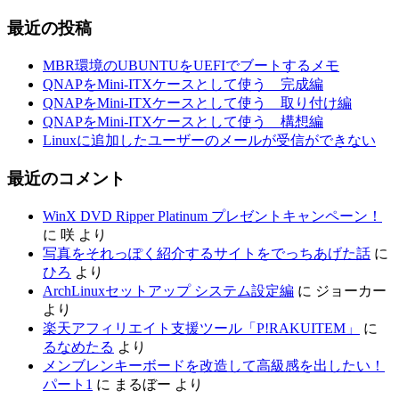
最近の投稿
MBR環境のUBUNTUをUEFIでブートするメモ
QNAPをMini-ITXケースとして使う 完成編
QNAPをMini-ITXケースとして使う 取り付け編
QNAPをMini-ITXケースとして使う 構想編
Linuxに追加したユーザーのメールが受信ができない
最近のコメント
WinX DVD Ripper Platinum プレゼントキャンペーン！
に
咲
より
写真をそれっぽく紹介するサイトをでっちあげた話
に
ひろ
より
ArchLinuxセットアップ システム設定編
に
ジョーカー
より
楽天アフィリエイト支援ツール「P!RAKUITEM」
に
るなめたる
より
メンブレンキーボードを改造して高級感を出したい！
パート1
に
まるぼー
より